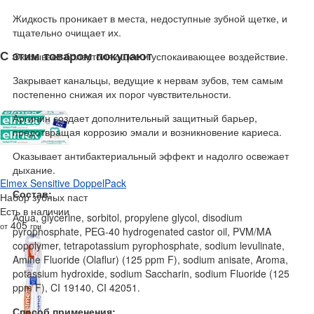
Жидкость проникает в места, недоступные зубной щетке, и
тщательно очищает их.
С этим товаром покупают
Оказывает болеутоляющее и успокаивающее воздействие.
Закрывает канальцы, ведущие к нервам зубов, тем самым
постепенно снижая их порог чувствительности.
Аргинин создает дополнительный защитный барьер,
предотвращая коррозию эмали и возникновение кариеса.
Оказывает антибактериальный эффект и надолго освежает
дыхание.
Elmex Sensitive DoppelPack
Состав:
Набор зубных паст
Есть в наличии
Аqua, glycerine, sorbitol, propylene glycol, disodium
405
от
грн
pyrophosphate, PEG-40 hydrogenated castor oil, PVM/MA
copolymer, tetrapotassium pyrophosphate, sodium levulinate,
Amine Fluoride (Olaflur) (125 ppm F), sodium anisate, Aroma,
potassium hydroxide, sodium Saccharin, sodium Fluoride (125
ppm F), CI 19140, CI 42051.
Способ применения: