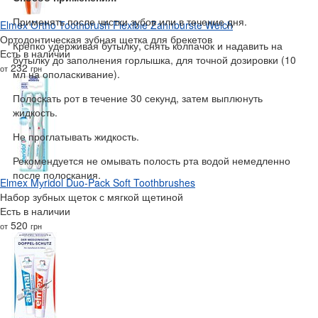
Применять после чистки зубов или в течение дня.
Elmex Ortho Toothbrush Flexible Zahnburste Weich
Ортодонтическая зубная щетка для брекетов
Крепко удерживая бутылку, снять колпачок и надавить на
Есть в наличии
бутылку до заполнения горлышка, для точной дозировки (10
232
от
грн
мл на ополаскивание).
Полоскать рот в течение 30 секунд, затем выплюнуть
жидкость.
Не проглатывать жидкость.
Рекомендуется не омывать полость рта водой немедленно
после полоскания.
Elmex Mуridol Duo-Pack Soft Toothbrushes
Набор зубных щеток с мягкой щетиной
Есть в наличии
520
от
грн