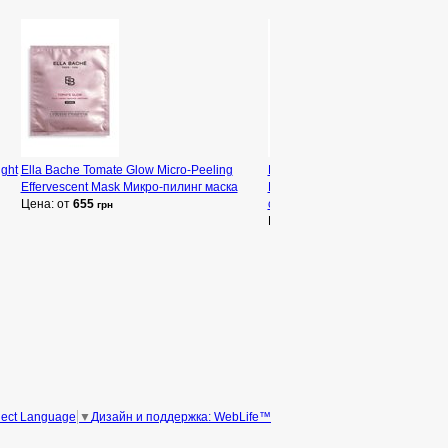
ight
Ella Bache Tomate Glow Micro-Peeling
Ella Bache Tomate Glow Radian
Effervescent Mask Микро-пилинг маска
Light Cream Крем для восстан
Цена: от
655
сияния
грн
Цена: от
3 290
грн
Дизайн и поддержка: WebLife™
lect Language
▼