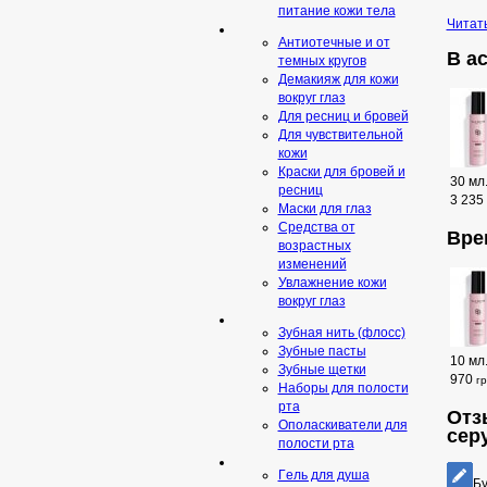
питание кожи тела
Читат
Антиотечные и от
В а
темных кругов
Демакияж для кожи
вокруг глаз
Для ресниц и бровей
Для чувствительной
кожи
Краски для бровей и
30 мл
ресниц
3 235
Маски для глаз
Средства от
Вре
возрастных
изменений
Увлажнение кожи
вокруг глаз
Зубная нить (флосс)
Зубные пасты
10 мл
Зубные щетки
970
г
Наборы для полости
рта
Отз
Ополаскиватели для
сер
полости рта
Гeль для душа
Бу