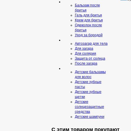
Бальзам после
бритья
Гель для бритья
Крем для бритья
Одеколон после
бритья
Уход за бородой
Автозагар для тела
Для загара
Для солярия
Защита от солнца
После загара
Детские бальзамы
для волос
Детские зубные
пасты
Детские зубные
щетки
Детские
солнцезащитные
средства
Детские шампуни
С этим товаром покупают