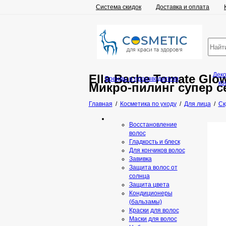
Система скидок
Доставка и оплата
Дек
Ella Bache Tomate Glo
Бренды и производители
ко
Микро-пилинг супер с
Главная
/
Косметика по уходу
/
Для лица
/
Ск
Восстановление
волос
Гладкость и блеск
Для кончиков волос
Завивка
Защита волос от
солнца
Защита цвета
Кондиционеры
(бальзамы)
Краски для волос
Маски для волос