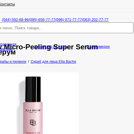
Контакты
(044) 592-68-96
(095) 656-77-77
(096) 071-77-77
(063) 202-77-77
оративная
w Micro-Peeling Super Serum
Косметика по уходу
Парфюмерия
сметика
ерум
рабы и пилинги
/
Скраб для лица Ella Bache