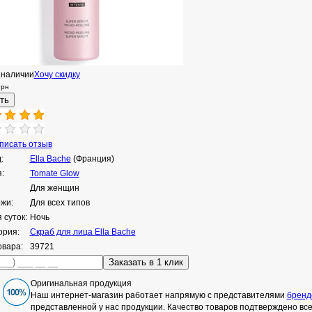
 наличии
Хочу скидку
грн
исать отзыв
:
Ella Bache
(Франция)
:
Tomate Glow
Для женщин
ожи:
Для всех типов
 суток:
Ночь
ория:
Скраб для лица Ella Bache
овара:
39721
Оригинальная продукция
Наш интернет-магазин работает напрямую с представителями
бренд
представленной у нас продукции. Качество товаров подтверждено в