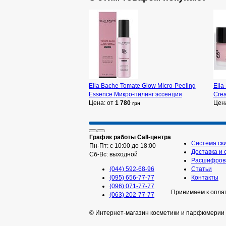
Ella Bache Tomate Glow Micro-Peeling
Ella
Essence Микро-пилинг эссенция
Cre
Цена: от
1 780
Цен
грн
График работы Call-центра
Система ск
Пн-Пт: с 10:00 до 18:00
Доставка и 
Сб-Вс: выходной
Расшифровк
(044) 592-68-96
Статьи
(095) 656-77-77
Контакты
(096) 071-77-77
Принимаем к опла
(063) 202-77-77
© Интернет-магазин косметики и парфюмерии 