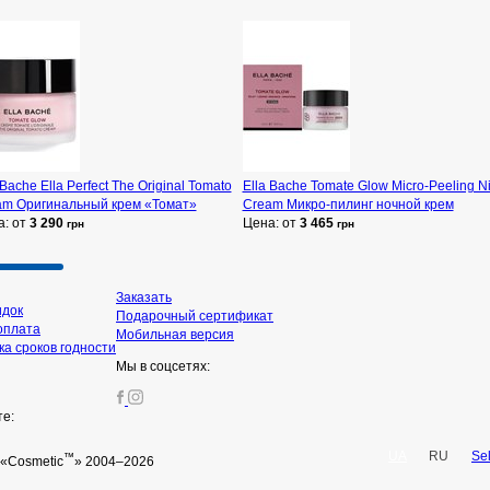
 Bache Ella Perfect The Original Tomato
Ella Bache Tomate Glow Micro-Peeling N
am Оригинальный крем «Томат»
Cream Микро-пилинг ночной крем
а: от
3 290
Цена: от
3 465
грн
грн
Заказать
идок
Подарочный сертификат
оплата
Мобильная версия
а сроков годности
Мы в соцсетях:
те:
UA
RU
Se
™
«Cosmetic
» 2004–2026