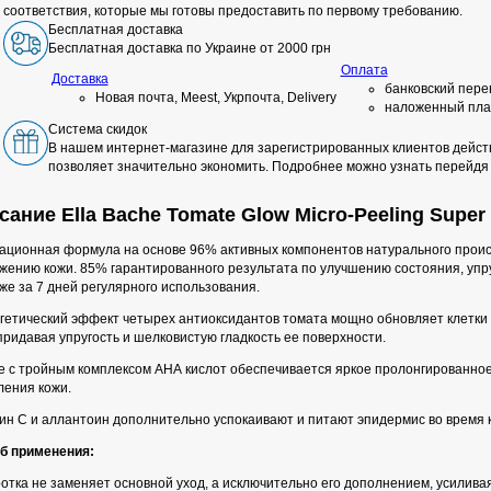
соответствия, которые мы готовы предоставить по первому требованию.
Бесплатная доставка
Бесплатная доставка по Украине от 2000 грн
Оплата
Доставка
банковский пере
Новая почта, Meest, Укрпочта, Delivery
наложенный пла
Система скидок
В нашем интернет-магазине для зарегистрированных клиентов действ
позволяет значительно экономить. Подробнее можно узнать перейдя
сание Ella Bache Tomate Glow Micro-Peeling Super
ационная формула на основе 96% активных компонентов натурального прои
жению кожи. 85% гарантированного результата по улучшению состояния, упру
же за 7 дней регулярного использования.
гетический эффект четырех антиоксидантов томата мощно обновляет клетки 
придавая упругость и шелковистую гладкость ее поверхности.
е с тройным комплексом АНА кислот обеспечивается яркое пролонгированное
ления кожи.
ин С и аллантоин дополнительно успокаивают и питают эпидермис во время к
б применения:
тка не заменяет основной уход, а исключительно его дополнением, усиливая