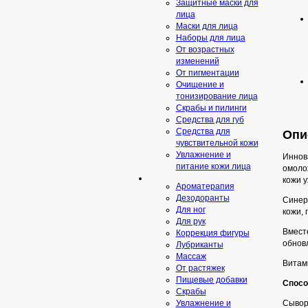
Защитные маски для
лица
Маски для лица
Наборы для лица
От возрастных
изменений
От пигментации
Очищение и
тонизирование лица
Скрабы и пилинги
Средcтва для губ
Средства для
Опи
чувствительной кожи
Увлажнение и
Иннов
питание кожи лица
омоло
кожи у
Ароматерапия
Дезодоранты
Синер
Для ног
кожи, 
Для рук
Вмест
Коррекция фигуры
обнов
Лубриканты
Массаж
Витам
От растяжек
Пищевые добавки
Спосо
Скрaбы
Сыворо
Увлажнение и