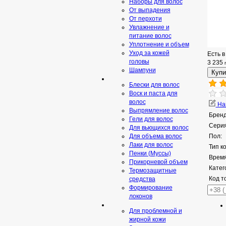
Наборы для волос
От выпадения
От перхоти
Увлажнение и
питание волос
Уплотнение и объем
Уход за кожей
Есть в
головы
3 235
Шампуни
Блески для волос
Воск и паста для
волос
Нап
Выпрямление волос
Бренд
Гели для волос
Серия
Для вьющихся волос
Для объема волос
Пол:
Лаки для волос
Тип к
Пенки (Муссы)
Время
Прикорневой объем
Катег
Термозащитные
Код т
средства
Формирование
локонов
Для проблемной и
жирной кожи