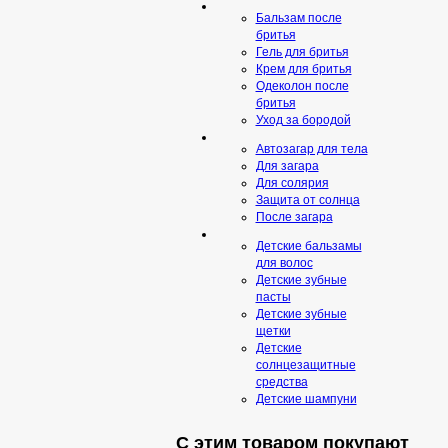
Бальзам после
бритья
Гель для бритья
Крем для бритья
Одеколон после
бритья
Уход за бородой
Автозагар для тела
Для загара
Для солярия
Защита от солнца
После загара
Детские бальзамы
для волос
Детские зубные
пасты
Детские зубные
щетки
Детские
солнцезащитные
средства
Детские шампуни
С этим товаром покупают