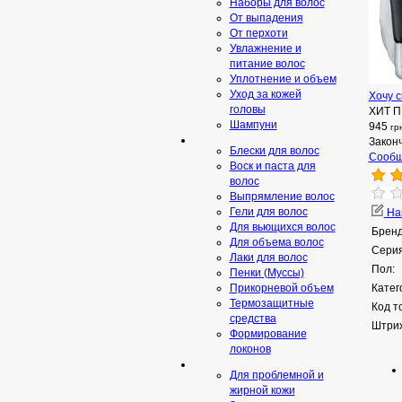
Наборы для волос
От выпадения
От перхоти
Увлажнение и
питание волос
Уплотнение и объем
Уход за кожей
Хочу с
головы
ХИТ 
Шампуни
945
гр
Закон
Блески для волос
Сообщ
Воск и паста для
волос
Выпрямление волос
Гели для волос
Нап
Для вьющихся волос
Бренд
Для объема волос
Серия
Лаки для волос
Пол:
Пенки (Муссы)
Прикорневой объем
Катег
Термозащитные
Код т
средства
Штрих
Формирование
локонов
Для проблемной и
жирной кожи