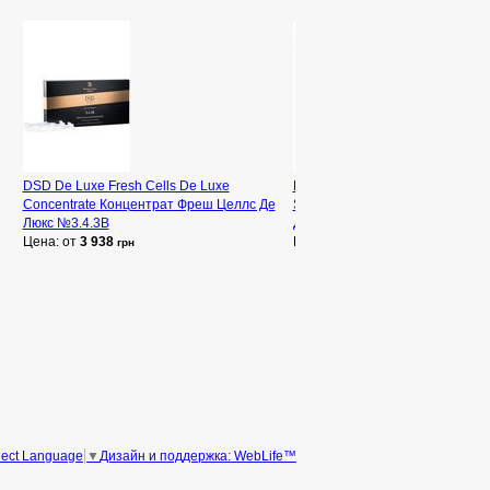
DSD De Luxe Fresh Cells De Luxe
DSD De Luxe Dixidox DeLuxe Ant
Concentrate Концентрат Фреш Целлс Де
Shampoo Шампунь от перхоти 
Люкс №3.4.3B
Де Люкс №2.1
Цена: от
3 938
Цена: от
1 145
грн
грн
Дизайн и поддержка: WebLife™
lect Language
▼