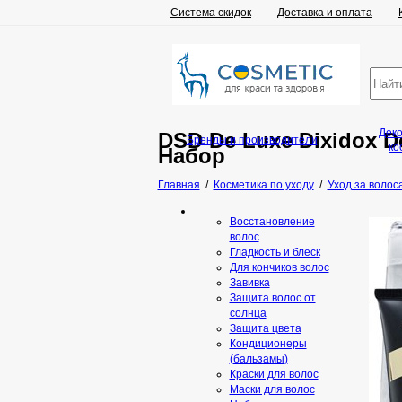
Система скидок
Доставка и оплата
Дек
DSD De Luxe Dixidox De
Бренды и производители
ко
Набор
Главная
/
Косметика по уходу
/
Уход за волос
Восстановление
волос
Гладкость и блеск
Для кончиков волос
Завивка
Защита волос от
солнца
Защита цвета
Кондиционеры
(бальзамы)
Краски для волос
Маски для волос