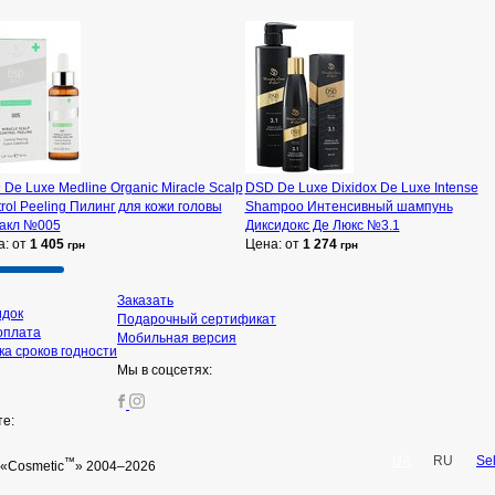
De Luxe Medline Organic Miracle Scalp
DSD De Luxe Dixidox De Luxe Intense
rol Peeling Пилинг для кожи головы
Shampoo Интенсивный шампунь
акл №005
Диксидокс Де Люкс №3.1
а: от
1 405
Цена: от
1 274
грн
грн
Заказать
идок
Подарочный сертификат
оплата
Мобильная версия
а сроков годности
Мы в соцсетях:
те:
UA
RU
Se
™
«Cosmetic
» 2004–2026