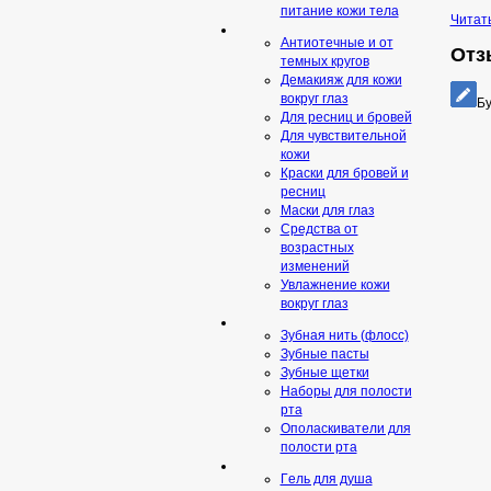
питание кожи тела
Читат
Антиотечные и от
Отзы
темных кругов
Демакияж для кожи
вокруг глаз
Бу
Для ресниц и бровей
Для чувствительной
кожи
Краски для бровей и
ресниц
Маски для глаз
Средства от
возрастных
изменений
Увлажнение кожи
вокруг глаз
Зубная нить (флосс)
Зубные пасты
Зубные щетки
Наборы для полости
рта
Ополаскиватели для
полости рта
Гeль для душа