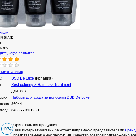
кидку
ПРОДАЖ
н
чился
ите, когда появится
исать отзыв
:
DSD De Luxe
(Испания)
:
Restructuring & Hair Loss Treatment
Для всех
ория:
Наборы для ухода за волосами DSD De Luxe
овара:
36044
код:
8436551801230
Оригинальная продукция
Наш интернет-магазин работает напрямую с представителями
бренд
представленной у нас продукции. Качество товаров подтверждено в