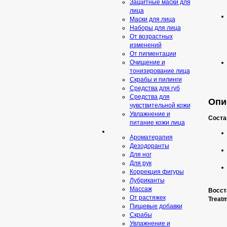
Защитные маски для
лица
Маски для лица
Наборы для лица
От возрастных
изменений
От пигментации
Очищение и
тонизирование лица
Скрабы и пилинги
Средcтва для губ
Средства для
Опис
чувствительной кожи
Увлажнение и
Соста
питание кожи лица
Ароматерапия
Дезодоранты
Для ног
Для рук
Коррекция фигуры
Лубриканты
Массаж
Восст
От растяжек
Treat
Пищевые добавки
Скрaбы
Увлажнение и