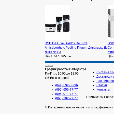
DSD De Luxe Dixidox De Luxe
DSD 
Antiseborrheic Peeling Пилинг Диксидокс Де
Cont
Люкс № 1.3
Мир
Цена: от
1 365
Цен
грн
График работы Call-центра
Система ск
Пн-Пт: с 10:00 до 18:00
Доставка и 
Сб-Вс: выходной
Расшифровк
(044) 592-68-96
Статьи
(095) 656-77-77
Контакты
(096) 071-77-77
Принимаем к опла
(063) 202-77-77
© Интернет-магазин косметики и парфюмерии 