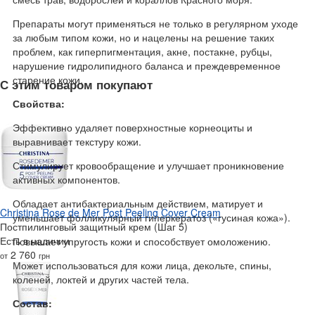
Препараты могут применяться не только в регулярном уходе
за любым типом кожи, но и нацелены на решение таких
проблем, как гиперпигментация, акне, постакне, рубцы,
нарушение гидролипидного баланса и преждевременное
старение кожи.
С этим товаром покупают
Свойства:
Эффективно удаляет поверхностные корнеоциты и
выравнивает текстуру кожи.
Стимулирует кровообращение и улучшает проникновение
активных компонентов.
Обладает антибактериальным действием, матирует и
Christina Rose de Mer Post Peeling Cover Cream
уменьшает фолликулярный гиперкератоз («гусиная кожа»).
Постпилинговый защитный крем (Шаг 5)
Есть в наличии
Повышает упругость кожи и способствует омоложению.
2 760
от
грн
Может использоваться для кожи лица, декольте, спины,
коленей, локтей и других частей тела.
Состав: