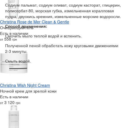
Содиум пальмат, содиум оливат, содиум касторат, глицерин,
полисорбат-80, морская губка, измельченная коралловая
пудра, двуокись кремния, измельченные морские водоросли.
Christina Rose de Mer Clean & Gentle
Способ применения:
Очищающий гель
Есть в наличии
Смочить мыло теплой водой и вспенить.
558
от
грн
Полученной пеной обработать кожу круговыми движениями
2-3 минуты.
Смыть водой.
Christina Wish Night Cream
Ночной крем для зрелой кожи
Есть в наличии
3 120
от
грн