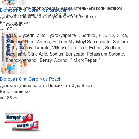
Полость рта прополоскать незначительным количеством
Biorepair Oral Care Kids Strawberry
воды, задерживая ее на 20-30 секунд.
Детская зубная паста «Клубника» от 0 до 6 лет
Есть в наличии
Состав:
167
от
грн
Aqua, Glycerin, Zinc Hydroxyapatite *, Sorbitol, PEG-32, Silica,
Cellulose Gum, Aroma, Sodium Myristoyl Sarcosinate, Sodium
Methyl Cocoyl Taurate, Vitis Vinifera Juice Extract, Sodium
Saccharin, Citric Acid, Sodium Benzoate, Potassium Sorbate,
Phenoxyethanol, Benzyl Alcohol. * MicroRepair *.
Biorepair Oral Care Kids Peach
Детская зубная паста «Персик» от 0 до 6 лет
Есть в наличии
186
от
грн