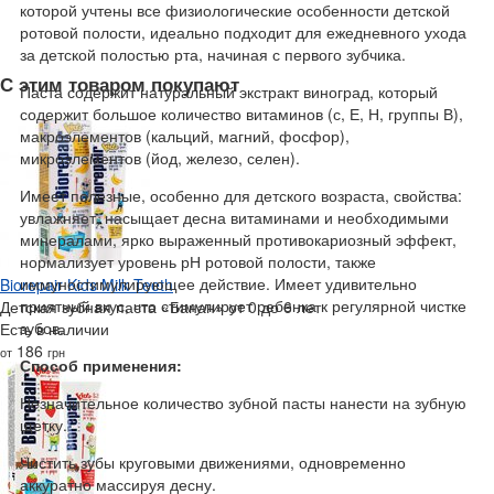
которой учтены все физиологические особенности детской
ротовой полости, идеально подходит для ежедневного ухода
за детской полостью рта, начиная с первого зубчика.
С этим товаром покупают
Паста содержит натуральный экстракт виноград, который
содержит большое количество витаминов (с, Е, Н, группы В),
макроэлементов (кальций, магний, фосфор),
микроэлементов (йод, железо, селен).
Имеет полезные, особенно для детского возраста, свойства:
увлажняет, насыщает десна витаминами и необходимыми
минералами, ярко выраженный противокариозный эффект,
нормализует уровень рН ротовой полости, также
иммуностимулирующее действие. Имеет удивительно
Biorepair Kids Milk Teeth
приятный вкус, что стимулирует ребенка к регулярной чистке
Детская зубная паста «Банан» от 0 до 6 лет
зубов.
Есть в наличии
186
от
грн
Способ применения:
Незначительное количество зубной пасты нанести на зубную
щетку.
Чистить зубы круговыми движениями, одновременно
аккуратно массируя десну.