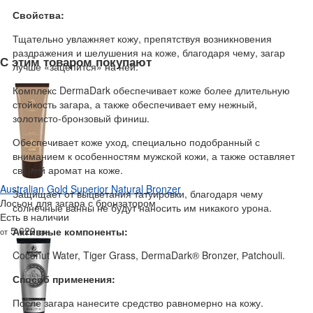
Свойства:
Тщательно увлажняет кожу, препятствуя возникновения
раздражения и шелушения на коже, благодаря чему, загар
С этим товаром покупают
лучше «зацепится» на ней.
Комплекс DermaDark обеспечивает коже более длительную
стойкость загара, а также обеспечивает ему нежный,
золотисто-бронзовый финиш.
Обеспечивает коже уход, специально подобранный с
вниманием к особенностям мужской кожи, а также оставляет
свежий аромат на коже.
Australian Gold Superior Natural Bronzer
Защищает от выцветания татуировки, благодаря чему
Лосьон для загара с бронзатором
солнечные ванны не будут наносить им никакого урона.
Есть в наличии
5 629
Активные компоненты:
от
грн
Coconut Water, Tiger Grass, DermaDark® Bronzer, Рatchouli.
Способ применения:
После загара нанесите средство равномерно на кожу.