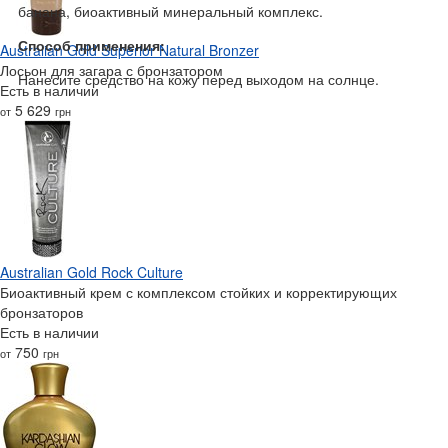
банана, биоактивный минеральный комплекс.
Способ применения:
Australian Gold Superior Natural Bronzer
Лосьон для загара с бронзатором
Нанесите средство на кожу перед выходом на солнце.
Есть в наличии
5 629
от
грн
Australian Gold Rock Culture
Биоактивный крем с комплексом стойких и корректирующих
бронзаторов
Есть в наличии
750
от
грн