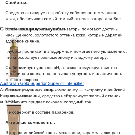
Свойства:
Средство активирует выработку собственного меланина
кожи, обеспечивая самый темный оттенок загара для Вас.
С этим товаром покупают
Устойчивые натуральные бронзаторы помогают достичь
насыщенного, золотистого оттенка кожи, которые дарят ей
здоровое сияние.
Глубоко проникает в эпидермис и помогает его увлажнению,
что способствует равномерному и гладкому загару.
Стабилизирует уровень рН, а также стимулирует синтез
меланина и коллагена, повышая упругость и эластичность
кожного покрова.
Australian Gold Superior Superior Intensifier
Активатор-усилитель загара
Благодаря уникальному компоненту — экстракту индийской
Есть в наличии
травы махаканни, средство нейтрализует желтый оттенок
5 704
загара, что придает локонам холодный тон.
от
грн
Не содержит в составе парабенов.
Активные компоненты:
Экстракт индийской травы махаканни, карамель, экстракт