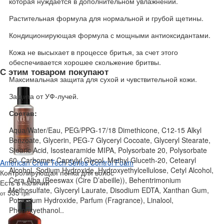
которая нуждается в дополнительном увлажнении.
Растительная формула для нормальной и грубой щетины.
Кондиционирующая формула с мощными антиоксидантами.
Кожа не высыхает в процессе бритья, за счет этого
обеспечивается хорошее скольжение бритвы.
С этим товаром покупают
Максимальная защита для сухой и чувствительной кожи.
Защита от УФ-лучей.
Состав:
Aqua/Water/Eau, PEG/PPG-17/18 Dimethicone, C12-15 Alkyl
Benzoate, Glycerin, PEG-7 Glyceryl Cocoate, Glyceryl Stearate,
Stearic Acid, Isostearamide MIPA, Polysorbate 20, Polysorbate
60, Carbomer, Caprylyl Glycol, Methyl Gluceth-20, Cetearyl
American Crew Tech Series Control Foam
Alcohol, Sodium Hydroxide, Hydroxyethylcellulose, Cetyl Alcohol,
Контролирующая пенка для волос
Cera Alba (Beeswax (Cire D’abeille)), Behentrimonium
Есть в наличии
Methosulfate, Glyceryl Laurate, Disodium EDTA, Xanthan Gum,
535
от
грн
Potassium Hydroxide, Parfum (Fragrance), Linalool,
Phenoxyethanol..