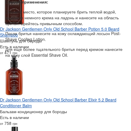
Способ применения:
Смочите место, которое планируете брить теплой водой,
выдавите немного крема на ладонь и нанесите на область
бритья. Брейтесь привычным способом.
Dr Jackson Gentlemen Only Old School Barber Potion 5.0 Beard
После бритья нанесите на кожу охлаждающий лосьон Post-
Shampoo
Shave Cooling Lotion.
Шампунь для бороды
Есть в наличии
Для еще более тщательного бритья перед кремом нанесите
471
от
грн
на кожу слой Essential Shave Oil.
Dr Jackson Gentlemen Only Old School Barber Elixir 5.2 Beard
Conditioner Balm
Бальзам-кондиционер для бороды
Есть в наличии
758
от
грн