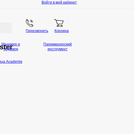
Войти в мой кабинет
Перезвонить
Корзина
Маникюр и
Парикмахерский
ster
педикюр
инструмент
ица Academie