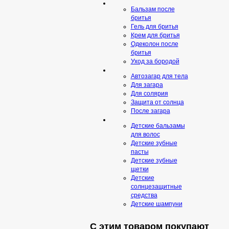
Бальзам после
бритья
Гель для бритья
Крем для бритья
Одеколон после
бритья
Уход за бородой
Автозагар для тела
Для загара
Для солярия
Защита от солнца
После загара
Детские бальзамы
для волос
Детские зубные
пасты
Детские зубные
щетки
Детские
солнцезащитные
средства
Детские шампуни
С этим товаром покупают