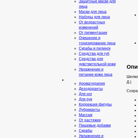
Защитные маски для
лица
Маски для лица
Наборы для лица
От возрастных
изменений
От пигментации
Очищение и
тонизирование лица
Скрабы и пилинги
Средcтва для губ
Средства для
чувствительной кожи
Опи
Увлажнение и
питание кожи лица
Шелков
Д.).
Ароматерапия
Дезодоранты
Сохра
Для ног
Для рук
Коррекция фигуры
Лубриканты
Массаж
От растяжек
Пищевые добавки
Скрaбы
Увлажнение и