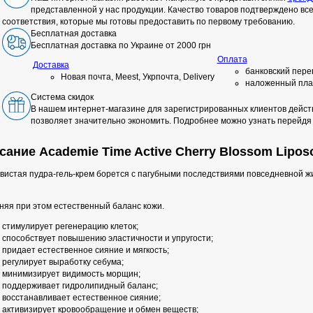
представленной у нас продукции. Качество товаров подтверждено в
соответствия, которые мы готовы предоставить по первому требованию.
Бесплатная доставка
Бесплатная доставка по Украине от 2000 грн
Оплата
Доставка
банковский пере
Новая почта, Meest, Укрпочта, Delivery
наложенный пла
Система скидок
В нашем интернет-магазине для зарегистрированных клиентов действ
позволяет значительно экономить. Подробнее можно узнать перейдя
сание Academie Time Active Cherry Blossom Lipos
истая пудра-гель-крем борется с пагубными последствиями повседневной жиз
няя при этом естественный баланс кожи.
стимулирует регенерацию клеток;
способствует повышению эластичности и упругости;
придает естественное сияние и мягкость;
регулирует выработку себума;
минимизирует видимость морщин;
поддерживает гидролипидный баланс;
восстанавливает естественное сияние;
активизирует кровообращение и обмен веществ;