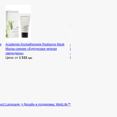
e
Academie Aromatherapie Radiance Mask
Academie Aromatherapie Shine C
Маска-сияние «Бургунская черная
Гель-контроль блеска «Францу
смородина»
лаванда»
Цена: от
1 532
Цена: от
1 532
грн
грн
Дизайн и поддержка: WebLife™
lect Language
▼