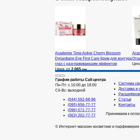
Academie Time Active Cherry Blossom
Acad
Dynastiane Eye First Care Крем для контура
Отш
глаз с разглаживающим эффектом
Цен
Цена: от
2 065
грн
График работы Call-центра
Система ск
Пн-Пт: с 10:00 до 18:00
Доставка и 
Сб-Вс: выходной
Расшифровк
(044) 592-68-96
Статьи
(095) 656-77-77
Контакты
(096) 071-77-77
Принимаем к опла
(063) 202-77-77
© Интернет-магазин косметики и парфюмерии 