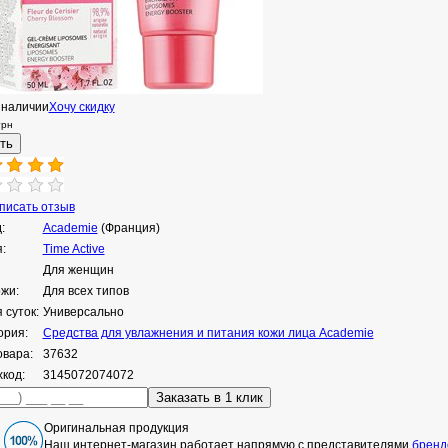
 наличии
Хочу скидку
грн
исать отзыв
:
Academie
(Франция)
:
Time Active
Для женщин
ожи:
Для всех типов
 суток:
Универсально
ория:
Средства для увлажнения и питания кожи лица Academie
овара:
37632
код:
3145072074072
Оригинальная продукция
Наш интернет-магазин работает напрямую с представителями
бренд