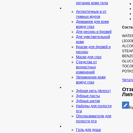
питание кожи тела
Антиотечные и от
темных кругов
Демакияж для кожи
вокруг глаз
Соста
Для ресниц и бровей
WATER
Для чувствительной
(JOJO
кожи
ALCOH
Краски для бровей и
STEAR
ресниц
BENZO
Маски для глаз
GLUCO
Средства от
TOCOP
возрастных
POTAS
изменений
Увлажнение кожи
Читат
вокруг глаз
Отз
Зубная нить (флосс)
Лип
Зубные пасты
Зубные щетки
Наборы для полости
Бу
рта
Ополаскиватели для
полости рта
Гeль для душа