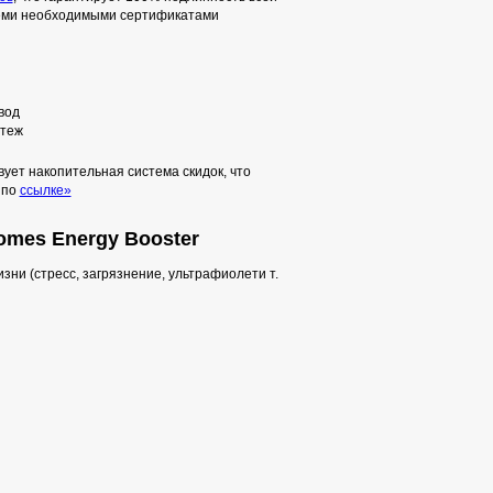
семи необходимыми сертификатами
вод
теж
ует накопительная система скидок, что
 по
ссылке»
omes Energy Booster
ни (стресс, загрязнение, ультрафиолети т.