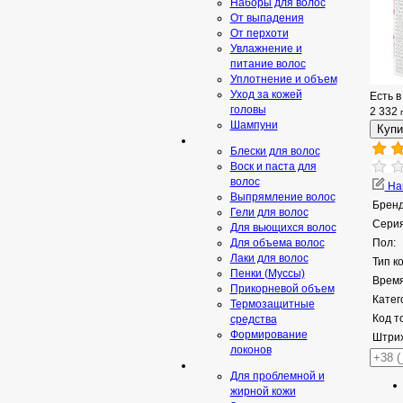
Наборы для волос
От выпадения
От перхоти
Увлажнение и
питание волос
Уплотнение и объем
Уход за кожей
Есть в
головы
2 332
Шампуни
Блески для волос
Воск и паста для
волос
Нап
Выпрямление волос
Бренд
Гели для волос
Серия
Для вьющихся волос
Для объема волос
Пол:
Лаки для волос
Тип к
Пенки (Муссы)
Время
Прикорневой объем
Катег
Термозащитные
Код т
средства
Формирование
Штрих
локонов
Для проблемной и
жирной кожи