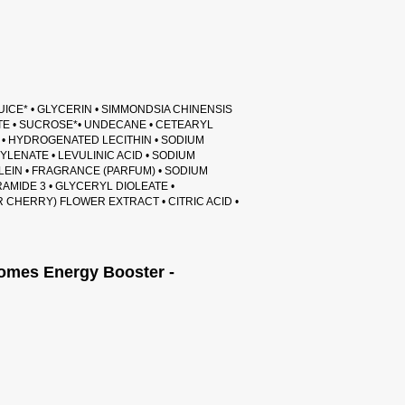
ICE* • GLYCERIN • SIMMONDSIA CHINENSIS
ATE • SUCROSE*• UNDECANE • CETEARYL
 • HYDROGENATED LECITHIN • SODIUM
ENATE • LEVULINIC ACID • SODIUM
OLEIN • FRAGRANCE (PARFUM) • SODIUM
AMIDE 3 • GLYCERYL DIOLEATE •
CHERRY) FLOWER EXTRACT • CITRIC ACID •
omes Energy Booster -