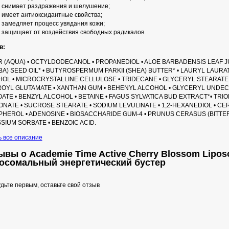
снимает раздражения и шелушение;
имеет антиоксидантные свойства;
замедляет процесс увядания кожи;
защищает от воздействия свободных радикалов.
в:
 (AQUA) • OCTYLDODECANOL • PROPANEDIOL • ALOE BARBADENSIS LEAF JU
BA) SEED OIL* • BUTYROSPERMUM PARKII (SHEA) BUTTER* • LAURYL LAUR
OL • MICROCRYSTALLINE CELLULOSE • TRIDECANE • GLYCERYL STEARATE
OYL GLUTAMATE • XANTHAN GUM • BEHENYL ALCOHOL • GLYCERYL UNDECYL
ATE • BENZYL ALCOHOL • BETAINE • FAGUS SYLVATICA BUD EXTRACT*• TRI
NATE • SUCROSE STEARATE • SODIUM LEVULINATE • 1,2-HEXANEDIOL • CER
HEROL • ADENOSINE • BIOSACCHARIDE GUM-4 • PRUNUS CERASUS (BITTER 
SIUM SORBATE • BENZOIC ACID.
ь все описание
ывы о Academie Time Active Cherry Blossom Lipos
осомальный энергетический бустер
дьте первым, оставьте свой отзыв