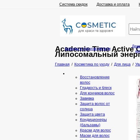
Система скидок
Доставка и оплата
Дек
Academie Time Active 
Бренды и производители
ко
Липосомальный энерг
Главная
/
Косметика по уходу
/
Для лица
/
Ув
Восстановление
волос
Гладкость и блеск
Для кончиков волос
Завивка
Защита волос от
солнца
Защита цвета
Кондиционеры
(бальзамы)
Краски для волос
Маски для волос