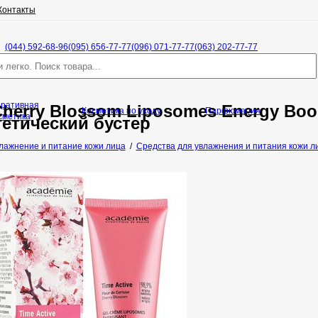
Контакты
(044) 592-68-96
(095) 656-77-77
(096) 071-77-77
(063) 202-77-77
оративная
Cherry Blossom Liposomes Energy Boo
Косметика по уходу
Парфюмерия
сметика
етический бустер
лажнение и питание кожи лица
/
Средства для увлажнения и питания кожи л