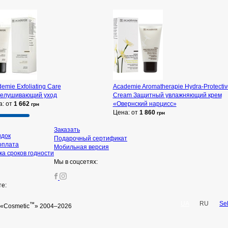
emie Exfoliating Care
Academie Aromatherapie Hydra-Protectiv
елушивающий уход
Cream Защитный увлажняющий крем
а: от
1 662
«Овернский нарцисс»
грн
Цена: от
1 860
грн
Заказать
идок
Подарочный сертификат
оплата
Мобильная версия
а сроков годности
Мы в соцсетях:
те:
UA
RU
Se
™
«Cosmetic
» 2004–2026