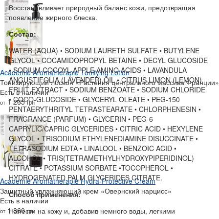
Восстанавливает природный баланс кожи, предотвращая
появление жирного блеска.
Состав:
WATER (AQUA) • SODIUM LAURETH SULFATE • BUTYLENE
GLYCOL • COCAMIDOPROPYL BETAINE • DECYL GLUCOSIDE
• SODIUM COCOYL APPLE AMINO ACIDS • LAVANDULA
Academie Aromatherapie Tonifying Lotion
ANGUSTIFOLIA (LAVENDER) OIL • CITRUS LIMON (LEMON)
Тонизирующий лосьон «Растения центрального массива Франции»
FRUIT EXTRACT • SODIUM BENZOATE • SODIUM CHLORIDE
Есть в наличии
• COCO-GLUCOSIDE • GLYCERYL OLEATE • PEG-150
1 265
от
грн
PENTAERYTHRITYL TETRASTEARATE • CHLORPHENESIN •
FRAGRANCE (PARFUM) • GLYCERIN • PEG-6
CAPRYLIC/CAPRIC GLYCERIDES • CITRIC ACID • HEXYLENE
GLYCOL • TRISODIUM ETHYLENEDIAMINE DISUCCINATE •
TETRASODIUM EDTA • LINALOOL • BENZOIC ACID •
ALCOHOL • TRIS(TETRAMETHYLHYDROXYPIPERIDINOL)
CITRATE • POTASSIUM SORBATE •TOCOPHEROL •
HYDROGENATED PALM GLYCERIDES CITRATE.
Academie Aromatherapie Hydra-Protective Cream
Защитный увлажняющий крем «Овернский нарцисс»
Способ применения:
Есть в наличии
1 860
Нанести на кожу и, добавив немного воды, легкими
от
грн