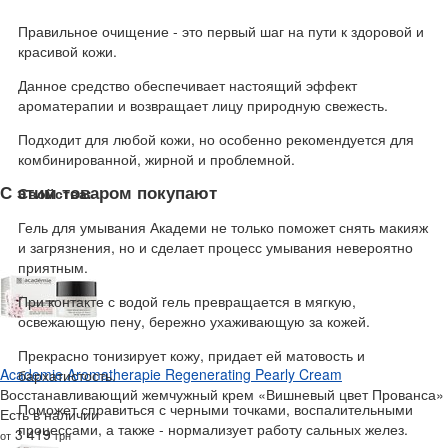
Правильное очищение - это первый шаг на пути к здоровой и
красивой кожи.
Данное средство обеспечивает настоящий эффект
ароматерапии и возвращает лицу природную свежесть.
Подходит для любой кожи, но особенно рекомендуется для
комбинированной, жирной и проблемной.
С этим товаром покупают
Свойства:
Гель для умывания Академи не только поможет снять макияж
и загрязнения, но и сделает процесс умывания невероятно
приятным.
При контакте с водой гель превращается в мягкую,
освежающую пену, бережно ухаживающую за кожей.
Прекрасно тонизирует кожу, придает ей матовость и
Academie Aromatherapie Regenerating Pearly Cream
бархатистость.
Восстанавливающий жемчужный крем «Вишневый цвет Прованса»
Поможет справиться с черными точками, воспалительными
Есть в наличии
процессами, а также - нормализует работу сальных желез.
3 419
от
грн