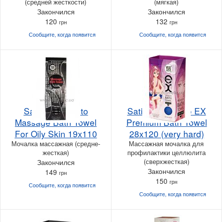
(средней жесткости)
(мягкая)
Закончился
Закончился
120
132
грн
грн
Сообщите, когда
появится
Сообщите, когда
появится
Satico Yuri Moto
Satico Yuri Moto EX
Massage Bath Towel
Premium Bath Towel
For Oily Skin 19x110
28x120 (very hard)
Мочалка массажная (средне-
Массажная мочалка для
жесткая)
профилактики целлюлита
(сверхжесткая)
Закончился
Закончился
149
грн
150
грн
Сообщите, когда
появится
Сообщите, когда
появится