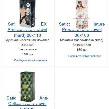
Satico Yuri Moto EX
Satico Yuri Moto Nature
Premium Bath Towel
Premium Bath Towel
(hard) 28x110
30x100
Мужская массажная мочалка
Мочалка массажная (мягкая)
(жесткая)
Закончился
Закончился
160
грн
150
грн
Сообщите, когда
появится
Сообщите, когда
появится
Satico Yuri Moto Anti-
Cellulite Bath Towel
28x100