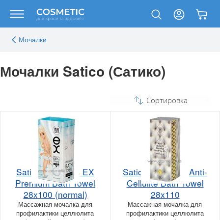
Мочалки
Мочалки Satico (Сатико)
Сортировка
Satico Yuri Moto EX
Satico Yuri Moto Anti-
Premium Bath Towel
Cellulite Bath Towel
28x100 (normal)
28x110
Массажная мочалка для
Массажная мочалка для
профилактики целлюлита
профилактики целлюлита