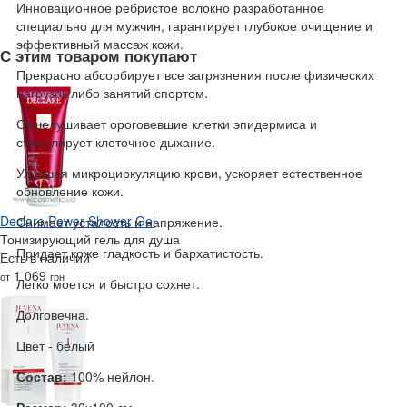
Инновационное ребристое волокно разработанное
специально для мужчин, гарантирует глубокое очищение и
эффективный массаж кожи.
С этим товаром покупают
Прекрасно абсорбирует все загрязнения после физических
нагрузок либо занятий спортом.
Отшелушивает ороговевшие клетки эпидермиса и
стимулирует клеточное дыхание.
Улучшая микроциркуляцию крови, ускоряет естественное
обновление кожи.
Declare Power Shower Gel
Снимает усталость и напряжение.
Тонизирующий гель для душа
Придает коже гладкость и бархатистость.
Есть в наличии
1 069
от
грн
Легко моется и быстро сохнет.
Долговечна.
Цвет - белый
Состав:
100% нейлон.