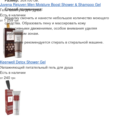
Размер:
30х100 см.
Juvena Rejuven Men Moisture Boost Shower & Shampoo Gel
Способ применения:
Гель-шампунь для душа
Есть в наличии
Мочалку смочить и нанести небольшое количество моющего
1 259
от
грн
средства. Образовать пену и массировать кожу
интенсивными движениями, особое внимания уделяя
проблемным зонам.
Важно!
Не рекомендуется стирать в стиральной машине.
Keenwell Detox Shower Gel
Увлажняющий питательный гель для душа
Есть в наличии
240
от
грн