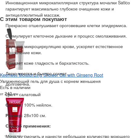
Инновационная микрокапиллярная структура мочалки Saticо
гарантирует максимально глубокое очищение кожи и
антицеллюлитный массаж.
С этим товаром покупают
Прекрасно отшелушивает ороговевшие клетки эпидермиса.
Стимулирует клеточное дыхание и процесс омолаживания.
Улучшая микроциркуляцию крови, ускоряет естественное
обновление кожи.
Придает коже гладкость и бархатистость.
Легко моется и быстро сохнет.
Keenwell Moisturizing Shower Gel with Ginseng Root
Увлажняющий гель для душа с корнем женьшеня
Долговечна.
Есть в наличии
240
от
грн
Цвет - салатовый
Состав:
100% нейлон.
Размер:
28х100 см.
Способ применения:
Мочалку смочить и нанести небольшое количество моющего