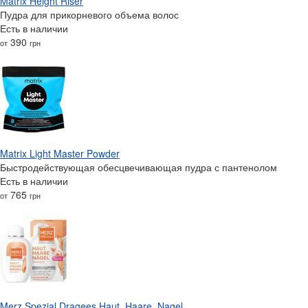
Matrix Height Riser
Пудра для прикорневого объема волос
Есть в наличии
390
от
грн
Matrix Light Master Powder
Быстродействующая обесцвечивающая пудра с пантенолом
Есть в наличии
765
от
грн
Merz Spezial Dragees Haut, Haare, Nagel