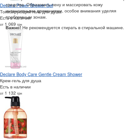
средства. Образовать пену и массировать кожу
Declare Power Shower Gel
интенсивными движениями, особое внимания уделяя
Тонизирующий гель для душа
проблемным зонам.
Есть в наличии
1 069
от
грн
Важно!
Не рекомендуется стирать в стиральной машине.
Declare Body Care Gentle Cream Shower
Крем-гель для душа
Есть в наличии
1 132
от
грн