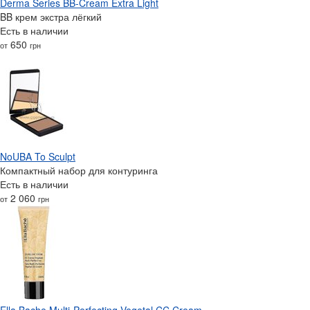
Derma Series BB-Cream Extra Light
BB крем экстра лёгкий
Есть в наличии
650
от
грн
NoUBA To Sculpt
Компактный набор для контуринга
Есть в наличии
2 060
от
грн
Ella Bache Multi-Perfecting Vegetal CC Cream