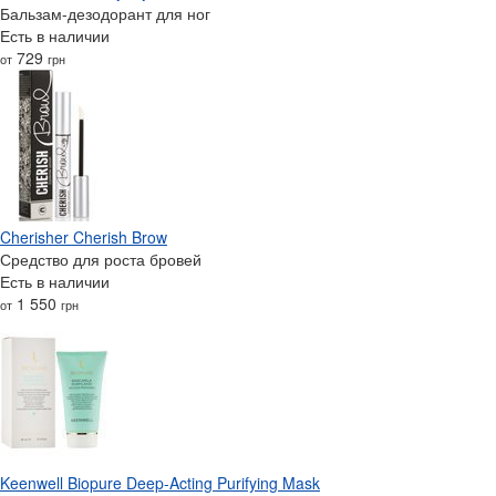
Бальзам-дезодорант для ног
Есть в наличии
729
от
грн
Cherisher Cherish Brow
Средство для роста бровей
Есть в наличии
1 550
от
грн
Keenwell Biopure Deep-Acting Purifying Mask