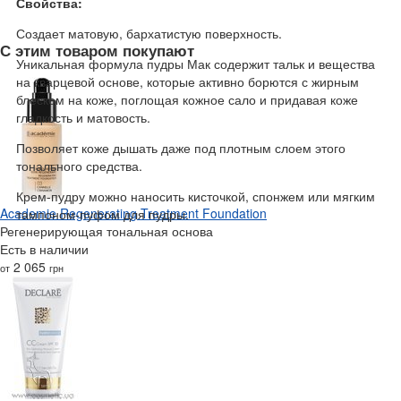
Свойства:
Создает матовую, бархатистую поверхность.
С этим товаром покупают
Уникальная формула пудры Мак содержит тальк и вещества
на кварцевой основе, которые активно борются с жирным
блеском на коже, поглощая кожное сало и придавая коже
гладкость и матовость.
Позволяет коже дышать даже под плотным слоем этого
тонального средства.
Крем-пудру можно наносить кисточкой, спонжем или мягким
Academie Regenerating Treatment Foundation
тампоном-пуфом для пудры.
Регенерирующая тональная основа
Есть в наличии
2 065
от
грн