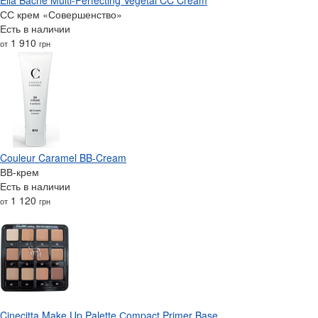
СС крем «Совершенство»
Есть в наличии
1 910
от
грн
Couleur Caramel BB-Cream
ВВ-крем
Есть в наличии
1 120
от
грн
Cinecitta Make Up Palette Сompact Primer Base