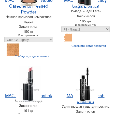
Careblend/Pressed
Gaga Lipstick
Powder
Помада «Леди Гага»
Закончился
Нежная кремовая компактная
165
пудра
грн
В ассортименте:
Закончился
150
грн
В ассортименте:
Сообщите, когда
появится
Сообщите, когда
появится
MAC Slimshine Lipstick
MAC Pro Longlash
Кремовая помада
Mascara
Закончился
Удлиняющая тушь для ресниц
191
грн
Закончился