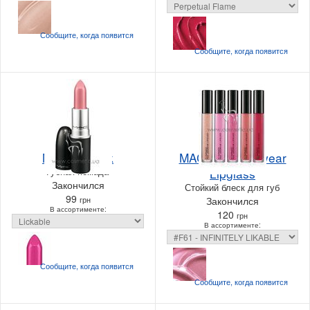
Сообщите, когда
появится
Сообщите, когда
появится
MAC Lipstick
MAC Pro Longwear
Губная помада
Lipglass
Закончился
Стойкий блеск для губ
99
грн
Закончился
В ассортименте:
120
грн
В ассортименте:
Сообщите, когда
появится
Сообщите, когда
появится