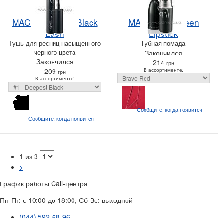
MAC Zoom Fast Black
MAC Cremesheen
Lash
Lipstick
Тушь для ресниц насыщенного
Губная помада
черного цвета
Закончился
Закончился
214
грн
209
В ассортименте:
грн
В ассортименте:
Сообщите, когда
появится
Сообщите, когда
появится
1 из 3
>
График работы Call-центра
Пн-Пт: с 10:00 до 18:00, Сб-Вс: выходной
(044) 592-68-96