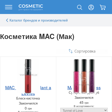
Каталог брендов и производителей
Косметика MAC (Мак)
Сортировка
MAC Lipglass Brillant a
MAC Superglass
Levres
Суперблеск для губ
Закончился
Блеск-кисточка
45
Закончился
грн
В ассортименте:
0
грн
В ассортименте: