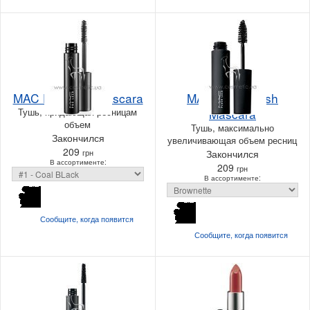
MAC Pro Lash Mascara
MAC Plush Lash
Тушь, придающая ресницам
Mascara
объем
Тушь, максимально
Закончился
увеличивающая объем ресниц
209
грн
Закончился
В ассортименте:
209
грн
В ассортименте:
Сообщите, когда
появится
Сообщите, когда
появится