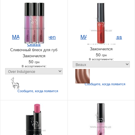
MAC Cremesheen
MAC LustreGlass
Glass
Блеск-кисточка
Закончился
Сливочный блеск для губ
50
Закончился
грн
В ассортименте:
50
грн
В ассортименте:
Сообщите, когда
появится
Сообщите, когда
появится