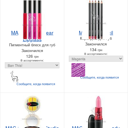
MAC Dare to Wear
MAC Lip Pencil
Lipglass
Карандаш для губ
Закончился
Пигментный блеск для губ
134
Закончился
грн
В ассортименте:
126
грн
В ассортименте:
Сообщите, когда
появится
Сообщите, когда
появится
MAC Surf, Baby! Studio
MAC Viva Glam Lady