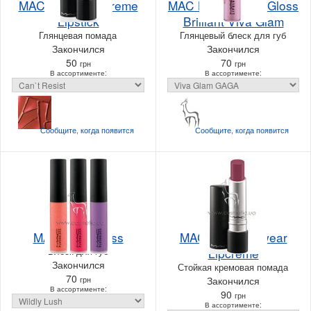
MAC Sheen Supreme
MAC Lipglass Lip Gloss
Lipstick
Brilliant Viva Glam
Глянцевая помада
Глянцевый блеск для губ
Закончился
Закончился
50
70
грн
грн
В ассортименте:
В ассортименте:
Сообщите, когда
появится
Сообщите, когда
появится
MAC Plushglass
MAC Pro Longwear
Блеск для губ
Lipcreme
Закончился
Стойкая кремовая помада
70
грн
Закончился
В ассортименте:
90
грн
В ассортименте: