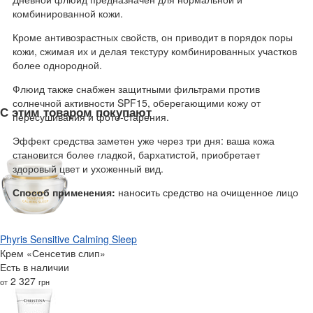
комбинированной кожи.
Кроме антивозрастных свойств, он приводит в порядок поры
кожи, сжимая их и делая текстуру комбинированных участков
более однородной.
Флюид также снабжен защитными фильтрами против
солнечной активности SPF15, оберегающими кожу от
С этим товаром покупают
пересушивания и фото-старения.
Эффект средства заметен уже через три дня: ваша кожа
становится более гладкой, бархатистой, приобретает
здоровый цвет и ухоженный вид.
Способ применения:
наносить средство на очищенное лицо
Phyris Sensitive Calming Sleep
Крем «Сенсетив слип»
Есть в наличии
2 327
от
грн