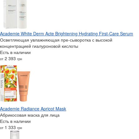
Academie White Derm Acte Brightening Hydrating First-Care Serum
Осветляющая увлажняющая пре-сыворотка с высокой
концентрацией гиалуроновой кислоты
Есть в наличии
2 393
от
грн
Academie Radiance Apricot Mask
Абрикосовая маска для лица
Есть в наличии
1 333
от
грн