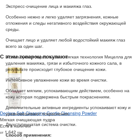
Экспресс-очищение лица и макияжа глаз.
Особенно нежно и легко удаляет загрязнения, кожные
отложения и следы негативного воздействия окружающей
среды.
Очищает лицо и удаляет любой водостойкий макияж глаз
всего за один шаг.
С этим товаром покупают
Используется тщательная и мягкая технология Мицелла для
удаления макияжа, грязи и избыточного кожного сала, в
результате происходит глубокое очищение кожи.
Интенсивное увлажнение кожи во время очистки.
Обладает мягким, успокаивающим действием, особенно на
кожу которая подвержена быстрым покраснениям.
Дополнительные активные ингредиенты успокаивают кожу и
Declare Soft Cleansing Gentle Cleansing Powder
уравновешивают покраснения.
Мягкая очищающая пудра
Двухступенчатая система очистки.
Есть в наличии
1 642
от
грн
Способ применения: