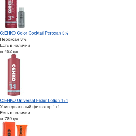
C:EHKO Color Cocktail Peroxan 3%
Пероксан 3%
Есть в наличии
492
от
грн
C:EHKO Universal Fixier Lotion 1+1
Универсальный фиксатор 1+1
Есть в наличии
789
от
грн