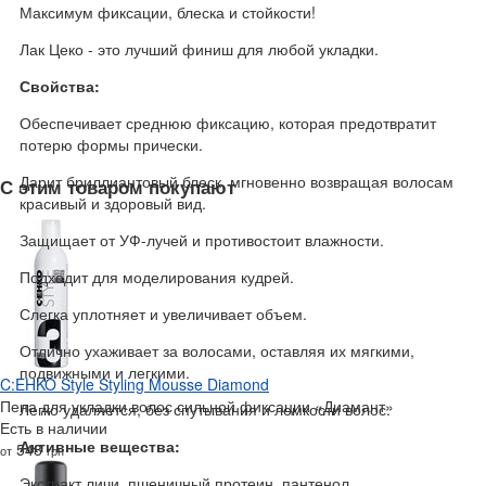
Максимум фиксации, блеска и стойкости!
Лак Цеко - это лучший финиш для любой укладки.
Свойства:
Обеспечивает среднюю фиксацию, которая предотвратит
потерю формы прически.
Дарит бриллиантовый блеск, мгновенно возвращая волосам
С этим товаром покупают
красивый и здоровый вид.
Защищает от УФ-лучей и противостоит влажности.
Подходит для моделирования кудрей.
Слегка уплотняет и увеличивает объем.
Отлично ухаживает за волосами, оставляя их мягкими,
подвижными и легкими.
C:EHKO Style Styling Mousse Diamond
Пена для укладки волос сильной фиксации «Диамант»‎
Легко удаляется, без спутывания и ломкости волос.
Есть в наличии
Активные вещества:
548
от
грн
Экстракт личи, пшеничный протеин, пантенол.