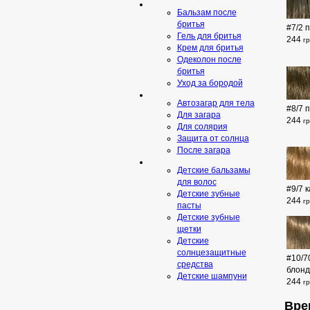
Бальзам после
бритья
#7/2 
Гель для бритья
244
г
Крем для бритья
Одеколон после
бритья
Уход за бородой
Автозагар для тела
#8/7 
Для загара
244
г
Для солярия
Защита от солнца
После загара
Детские бальзамы
для волос
#9/7 
Детские зубные
244
г
пасты
Детские зубные
щетки
Детские
солнцезащитные
#10/7
средства
блонд
Детские шампуни
244
г
Вре