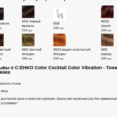
#5/6 темный
#6/55
божоле
#5/8
махагон
гранат
244
рн
грн
214
244
грн
грн
светлый
#8/0 светлый
#8/43 медно-золотистый
#9/5
он
блондин
блондин
корица
244
244
244
рн
грн
грн
грн
ывы о C:EHKO Color Cocktail Color Vibration - То
иака
писать отзыв
Инга
доступная цена и качество хорошее, брала уже несколько раз без аммиачну
устраивает