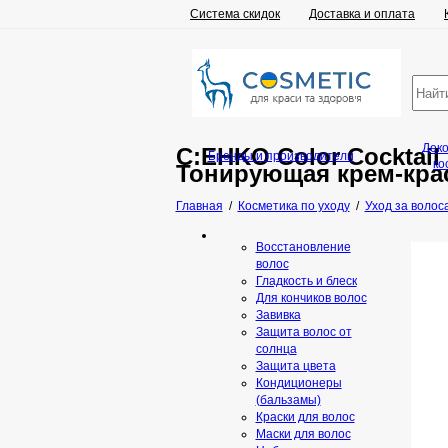
Система скидок
Доставка и оплата
Дек
C:EHKO Color Cocktail 
Бренды и производители
ко
Тонирующая крем-крас
Главная
/
Косметика по уходу
/
Уход за волос
Восстановление
волос
Гладкость и блеск
Для кончиков волос
Завивка
Защита волос от
солнца
Защита цвета
Кондиционеры
(бальзамы)
Краски для волос
Маски для волос