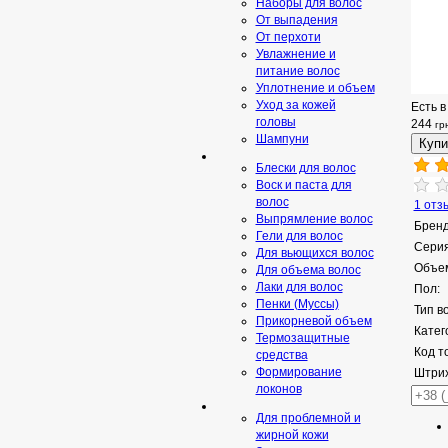
Наборы для волос
От выпадения
От перхоти
Увлажнение и
питание волос
Уплотнение и объем
Уход за кожей
Есть в
головы
244
гр
Шампуни
Блески для волос
Воск и паста для
волос
1 отз
Выпрямление волос
Бренд
Гели для волос
Серия
Для вьющихся волос
Объе
Для объема волос
Лаки для волос
Пол:
Пенки (Муссы)
Тип в
Прикорневой объем
Катег
Термозащитные
Код т
средства
Формирование
Штрих
локонов
Для проблемной и
жирной кожи