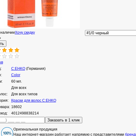
 наличии
Хочу скидку
н
ыв
:
C:EHKO
(Германия)
:
Cоlоr
м:
60 мл.
Для всех
олос:
Для всех типов
ория:
Краски для волос C:EHKO
овара:
18602
код:
4012498838214
Оригинальная продукция
Наш интернет-магазин работает напрямую с представителями
бренд