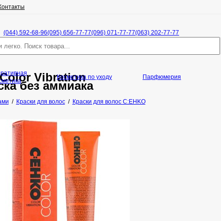
Контакты
(044) 592-68-96
(095) 656-77-77
(096) 071-77-77
(063) 202-77-77
оративная
Color Vibration
Косметика по уходу
Парфюмерия
сметика
ка без аммиака
ами
/
Краски для волос
/
Краски для волос C:EHKO