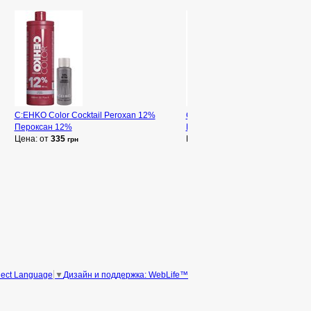
C:EHKO Color Cocktail Peroxan 12%
C:EHKO Color Cocktail Peroxan
Пероксан 12%
Пероксан 6%
Цена: от
335
Цена: от
334
грн
грн
Дизайн и поддержка: WebLife™
lect Language
▼