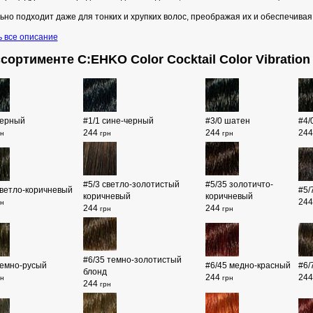
но подходит даже для тонких и хрупких волос, преображая их и обеспечива
ь все описание
сортименте C:EHKO Color Cocktail Color Vibration
черный
#1/1 сине-черный
#3/0 шатен
#4/
244
244
24
рн
грн
грн
#5/3 светло-золотистый
#5/35 золотичто-
светло-коричневый
#5/
коричневый
коричневый
24
рн
244
244
грн
грн
#6/35 темно-золотистый
темно-русый
#6/45 медно-красный
#6/
блонд
244
24
рн
грн
244
грн