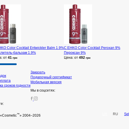
KO Color Cocktail Entwickler Balm 1.9%
C:EHKO Color Cocktail Peroxan 9%
слитель-бальзам 1.9%
Пероксан 9%
а: от
41
Цена: от
492
грн
грн
Заказать
идок
Подарочный сертификат
оплата
Мобильная версия
а сроков годности
Мы в соцсетях:
те:
UA
RU
Se
™
«Cosmetic
» 2004–2026