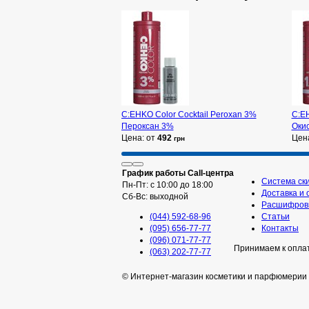
C:EHKO Color Cocktail Peroxan 3%
C:EH
Пероксан 3%
Оки
Цена: от
492
Цен
грн
График работы Call-центра
Система ск
Пн-Пт: с 10:00 до 18:00
Доставка и 
Сб-Вс: выходной
Расшифровк
(044) 592-68-96
Статьи
(095) 656-77-77
Контакты
(096) 071-77-77
Принимаем к опла
(063) 202-77-77
© Интернет-магазин косметики и парфюмерии 