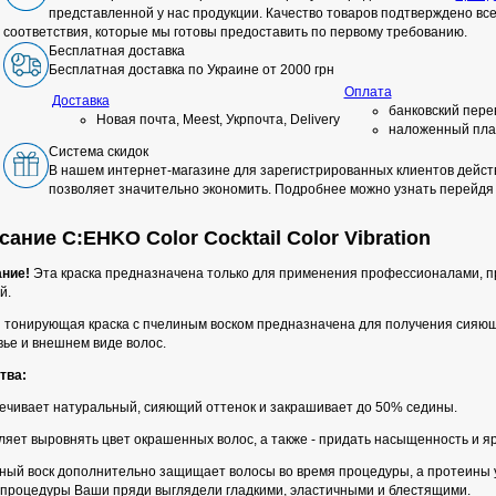
представленной у нас продукции. Качество товаров подтверждено в
соответствия, которые мы готовы предоставить по первому требованию.
Бесплатная доставка
Бесплатная доставка по Украине от 2000 грн
Оплата
Доставка
банковский пере
Новая почта, Meest, Укрпочта, Delivery
наложенный пла
Система скидок
В нашем интернет-магазине для зарегистрированных клиентов действ
позволяет значительно экономить. Подробнее можно узнать перейдя
ание C:EHKO Color Cocktail Color Vibration
ние!
Эта краска предназначена только для применения профессионалами, 
й.
 тонирующая краска с пчелиным воском предназначена для получения сияющих
ье и внешнем виде волос.
тва:
ечивает натуральный, сияющий оттенок и закрашивает до 50% седины.
яет выровнять цвет окрашенных волос, а также - придать насыщенность и яр
ный воск дополнительно защищает волосы во время процедуры, а протеины у
 процедуры Ваши пряди выглядели гладкими, эластичными и блестящими.