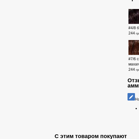
#4/8 
244
г
#7/6 
махаг
244
г
Отз
амм
На
С этим товаром покупают