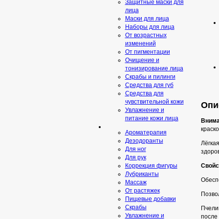
Защитные маски для
лица
Маски для лица
Наборы для лица
От возрастных
изменений
От пигментации
Очищение и
тонизирование лица
Скрабы и пилинги
Средcтва для губ
Средства для
чувствительной кожи
Опис
Увлажнение и
питание кожи лица
Внима
краско
Ароматерапия
Дезодоранты
Лёгкая
Для ног
здоров
Для рук
Свойс
Коррекция фигуры
Лубриканты
Обесп
Массаж
От растяжек
Позвол
Пищевые добавки
Скрaбы
Пчели
Увлажнение и
после