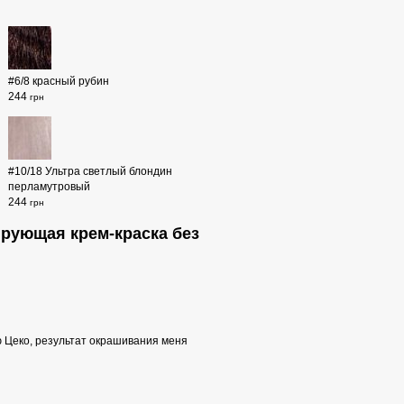
#6/8 красный рубин
244
грн
#10/18 Ультра светлый блондин
перламутровый
244
грн
нирующая крем-краска без
ю Цеко, результат окрашивания меня