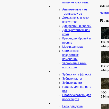
питание кожи тела
Идеаль
Антиотечные и от
Читат
темных кругов
Демакияж для кожи
В ас
вокруг глаз
Для ресниц и бровей
Для чувствительной
кожи
Краски для бровей и
#1/0 
ресниц
244
г
Маски для глаз
Средства от
возрастных
изменений
Увлажнение кожи
#5/0 
вокруг глаз
244
г
Зубная нить (флосс)
Зубные пасты
Зубные щетки
Наборы для полости
рта
#6/0 
Ополаскиватели для
244
г
полости рта
Гeль для душа