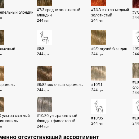
#7/3 средне-золотистый
#7/43 светло-медный
пепельный блондин
#7/
блондин
золотистый
24
рн
244
244
грн
грн
песочный
#8/8
#9/0 жгучий блондин
#9/
244
244
24
рн
грн
грн
#10
карамель
#9/82 молочная карамель
#10/11
бло
244
244
рн
грн
грн
24
0 ультра светлый
#10/80 ультра светлый
#10/85
#10
ин ваниль
блондин фиолетовый
244
24
грн
244
рн
грн
менно отсутствующий ассортимент