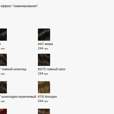
я эффект "ламинирования".
0
#4/7 мокка
4
244
грн
грн
7 темный шоколад
#5/75 темный орех
4
244
грн
грн
7 шоколадно-коричневый
#7/0 блондин
4
244
грн
грн