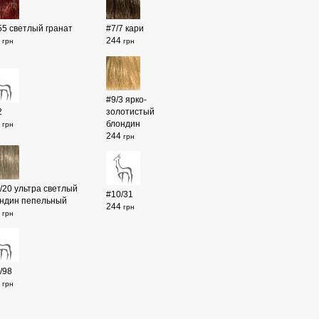
55 светлый гранат
#7/7 кари
4
244
грн
грн
#9/3 ярко-
2
золотистый
4
блондин
грн
244
грн
/20 ультра светлый
#10/31
ндин пепельный
244
грн
4
грн
/98
4
грн