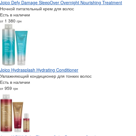
Joico Defy Damage SleepOver Overnight Nourishing Treatment
Ночной питательный крем для волос
Есть в наличии
1 380
от
грн
Joico Hydrasplash Hydrating Conditioner
Увлажняющий кондиционер для тонких волос
Есть в наличии
959
от
грн