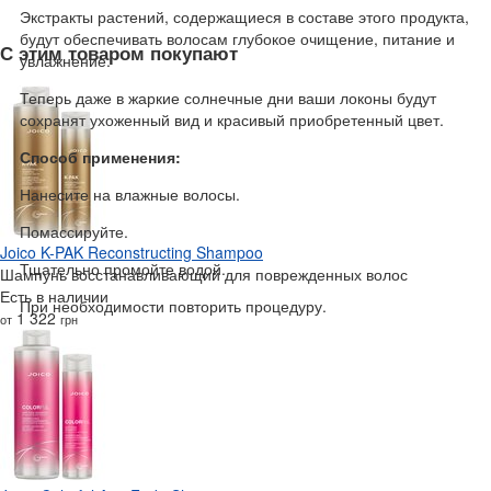
Экстракты растений, содержащиеся в составе этого продукта,
будут обеспечивать волосам глубокое очищение, питание и
С этим товаром покупают
увлажнение.
Теперь даже в жаркие солнечные дни ваши локоны будут
сохранят ухоженный вид и красивый приобретенный цвет.
Способ применения:
Нанесите на влажные волосы.
Помассируйте.
Joico K-PAK Reconstructing Shampoo
Тщательно промойте водой.
Шампунь восстанавливающий для поврежденных волос
Есть в наличии
При необходимости повторить процедуру.
1 322
от
грн