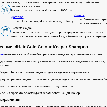
соответствия, которые мы готовы предоставить по первому требованию.
Бесплатная доставка
Бесплатная доставка по Украине от 2000 грн
Оплата
Доставка
банковский пере
Новая почта, Meest, Укрпочта, Delivery
наложенный пла
Система скидок
В нашем интернет-магазине для зарегистрированных клиентов действ
позволяет значительно экономить. Подробнее можно узнать перейдя
сание idHair Gold Colour Keeper Shampoo
нь
относится к новой линейке средств по уходу за окрашенными волосами.
аря натуральному экстракту семян подсолнечника и скандинавского хлопка,
локоны.
 Keeper Shampoo отлично подходит для ежедневного применения.
ормула предотвращает потускнение цвета, придает волосам естественный бл
 мытья волосы становятся мягкими и не спутываются.
силения эффекта рекомендуем использовать кондиционер.
б применения: