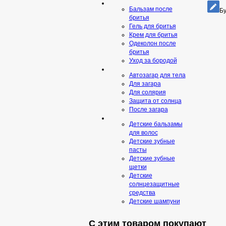
Бальзам после
Бу
бритья
Гель для бритья
Крем для бритья
Одеколон после
бритья
Уход за бородой
Автозагар для тела
Для загара
Для солярия
Защита от солнца
После загара
Детские бальзамы
для волос
Детские зубные
пасты
Детские зубные
щетки
Детские
солнцезащитные
средства
Детские шампуни
С этим товаром покупают