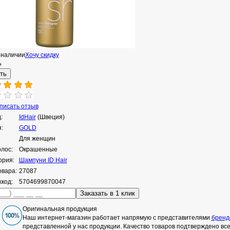
 наличии
Хочу скидку
н
исать отзыв
:
IdHair
(Швеция)
:
GOLD
Для женщин
олос:
Окрашенные
ория:
Шампуни ID Hair
овара:
27087
код:
5704699870047
Оригинальная продукция
Наш интернет-магазин работает напрямую с представителями
бренд
представленной у нас продукции. Качество товаров подтверждено в