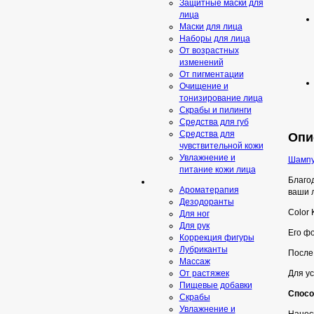
Защитные маски для
лица
Маски для лица
Наборы для лица
От возрастных
изменений
От пигментации
Очищение и
тонизирование лица
Скрабы и пилинги
Средcтва для губ
Средства для
Опи
чувствительной кожи
Увлажнение и
Шампу
питание кожи лица
Благод
Ароматерапия
ваши 
Дезодоранты
Color
Для ног
Для рук
Его ф
Коррекция фигуры
Лубриканты
После
Массаж
Для у
От растяжек
Пищевые добавки
Спосо
Скрaбы
Увлажнение и