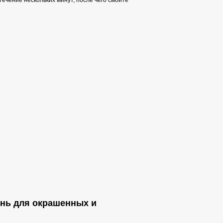
ечение нескольких минут, после чего смойте
унь для окрашенных и