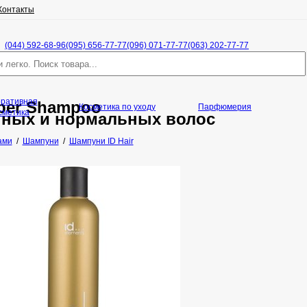
Контакты
(044) 592-68-96
(095) 656-77-77
(096) 071-77-77
(063) 202-77-77
оративная
eper Shampoo
Косметика по уходу
Парфюмерия
сметика
ных и нормальных волос
ами
/
Шампуни
/
Шампуни ID Hair