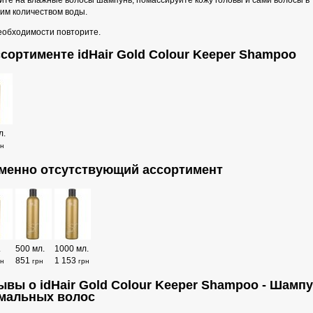
те на влажные волосы шампунь, помассируйте кожу головы и сами волосы в т
им количеством воды.
еобходимости повторите.
ссортименте idHair Gold Colour Keeper Shampoo
л.
рн
менно отсутствующий ассортимент
.
500 мл.
1000 мл.
851
1 153
рн
грн
грн
ывы о idHair Gold Colour Keeper Shampoo - Шамп
мальных волос