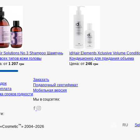
ir Solutions No.3 Shampoo Шампунь
idHair Elements Xclusive Volume Conditi
всех типов кожи головы
Кондиционер для придания объема
а: от
1 207
Цена: от
246
грн
грн
Заказать
идок
Подарочный сертификат
оплата
Мобильная версия
а сроков годности
Мы в соцсетях:
те:
UA
RU
Se
™
«Cosmetic
» 2004–2026