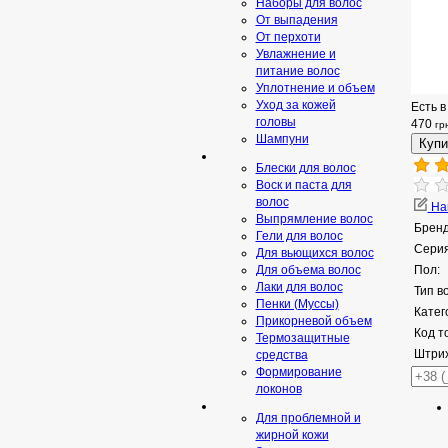
Наборы для волос
От выпадения
От перхоти
Увлажнение и
питание волос
Уплотнение и объем
Уход за кожей
Есть в
головы
470
гр
Шампуни
Блески для волос
Воск и паста для
волос
Нап
Выпрямление волос
Бренд
Гели для волос
Серия
Для вьющихся волос
Для объема волос
Пол:
Лаки для волос
Тип в
Пенки (Муссы)
Катег
Прикорневой объем
Код т
Термозащитные
Штрих
средства
Формирование
локонов
Для проблемной и
жирной кожи