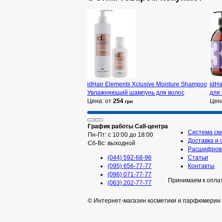
idHair Elements Xclusive Moisture Shampoo
idHa
Увлажняющий шампунь для волос
для 
Цена: от
254
Цен
грн
График работы Call-центра
Система ск
Пн-Пт: с 10:00 до 18:00
Доставка и 
Сб-Вс: выходной
Расшифровк
(044) 592-68-96
Статьи
(095) 656-77-77
Контакты
(096) 071-77-77
Принимаем к опла
(063) 202-77-77
© Интернет-магазин косметики и парфюмерии 