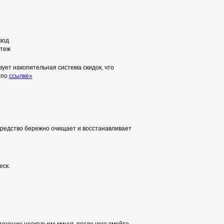
вод
теж
ует накопительная система скидок, что
 по
ссылке»
 средство бережно очищает и восстанавливает
еск.