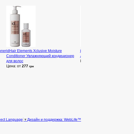
oner
idHair Elements Xclusive Moisture
idHair Creative Active Hair & B
Conditioner Увлажняющий кондиционер
Активный шампунь для волос и
для волос
Цена: от
608
грн
Цена: от
277
грн
Дизайн и поддержка: WebLife™
lect Language
▼