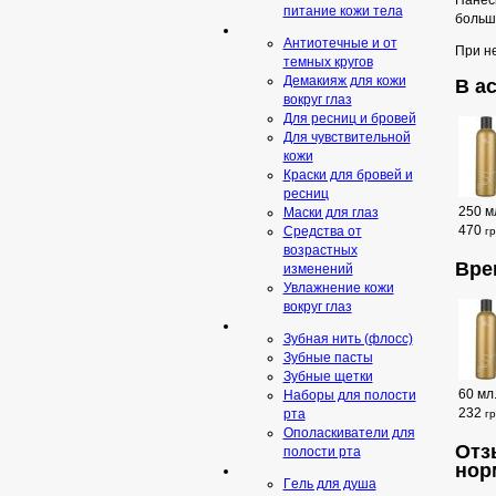
Нанеси
питание кожи тела
больш
Антиотечные и от
При н
темных кругов
Демакияж для кожи
В а
вокруг глаз
Для ресниц и бровей
Для чувствительной
кожи
Краски для бровей и
ресниц
250 м
Маски для глаз
470
Средства от
г
возрастных
Вре
изменений
Увлажнение кожи
вокруг глаз
Зубная нить (флосс)
Зубные пасты
Зубные щетки
60 мл
Наборы для полости
232
рта
г
Ополаскиватели для
Отз
полости рта
нор
Гeль для душа