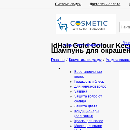
Система скидок
Доставка и оплата
Дек
idHair Gold Colour Ke
Бренды и производители
ко
Шампунь для окрашен
Главная
/
Косметика по уходу
/
Уход за волос
Восстановление
волос
Гладкость и блеск
Для кончиков волос
Завивка
Защита волос от
солнца
Защита цвета
Кондиционеры
(бальзамы)
Краски для волос
Маски для волос