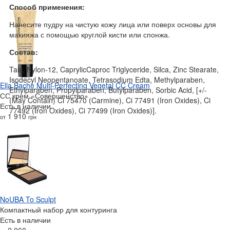
Способ применения:
Нанесите пудру на чистую кожу лица или поверх основы для
макияжа с помощью круглой кисти или спонжа.
Состав:
Talc, Nylon-12, CaprylicCaproc Triglyceride, Silca, Zinc Stearate,
Isodecyl Neopentanoate, Tetrasodium Edta, Methylparaben,
Ella Bache Multi-Perfecting Vegetal CC Cream
Ethylparaben, Propylparaben, Butylparaben, Sorbic Acid, [+/-
СС крем «Совершенство»
(May Contain) Ci 75470 (Carmine), Ci 77491 (Iron Oxides), Ci
Есть в наличии
77492 (Iron Oxides), Ci 77499 (Iron Oxides)].
1 910
от
грн
NoUBA To Sculpt
Компактный набор для контуринга
Есть в наличии
2 060