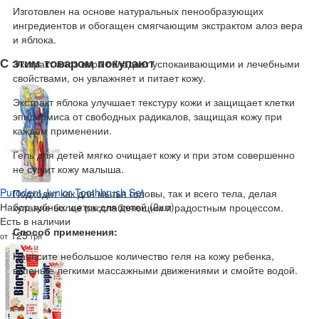
Изготовлен на основе натуральных пенообразующих
ингредиентов и обогащен смягчающим экстрактом алоэ вера
и яблока.
С этим товаром покупают
Экстракт алоэ вера обладает успокаивающими и лечебными
свойствами, он увлажняет и питает кожу.
Экстракт яблока улучшает текстуру кожи и защищает клетки
эпидермиса от свободных радикалов, защищая кожу при
каждом применении.
Гель для детей мягко очищает кожу и при этом совершенно
не сушит кожу малыша.
Purodent Junior Toothbrush Set
Подходит как для мытья головы, так и всего тела, делая
Набор зубных щеток для детей (2шт)
купание более расслабляющим и радостным процессом.
Есть в наличии
Способ применения:
125
от
грн
Нанесите небольшое количество геля на кожу ребенка,
вспеньте легкими массажными движениями и смойте водой.