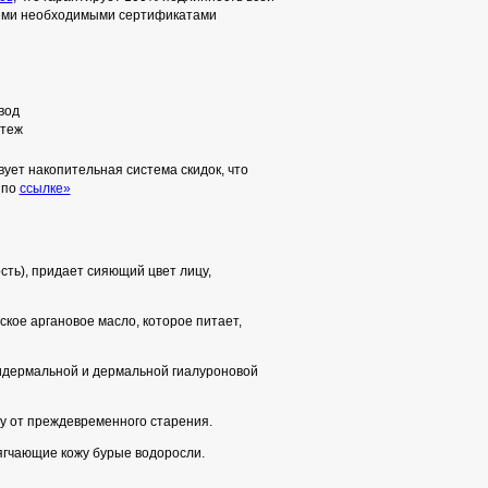
семи необходимыми сертификатами
вод
теж
ует накопительная система скидок, что
 по
ссылке»
сть), придает сияющий цвет лицу,
ское аргановое масло, которое питает,
пидермальной и дермальной гиалуроновой
у от преждевременного старения.
гчающие кожу бурые водоросли.