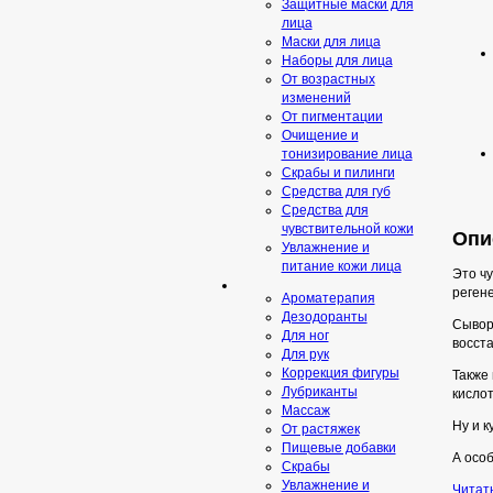
Защитные маски для
лица
Маски для лица
Наборы для лица
От возрастных
изменений
От пигментации
Очищение и
тонизирование лица
Скрабы и пилинги
Средcтва для губ
Средства для
чувствительной кожи
Опи
Увлажнение и
питание кожи лица
Это чу
реген
Ароматерапия
Дезодоранты
Сыворо
Для ног
восста
Для рук
Коррекция фигуры
Также
Лубриканты
кислот
Массаж
Ну и 
От растяжек
Пищевые добавки
А осо
Скрaбы
Увлажнение и
Читат