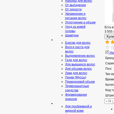
Наборы для волос
От выпадения
От перхоти
Увлажнение и
питание волос
Уплотнение и объем
Уход за кожей
Есть в
головы
3 555
Шампуни
Блески для волос
Воск и паста для
волос
Нап
Выпрямление волос
Бренд
Гели для волос
Серия
Для вьющихся волос
Для объема волос
Пол:
Лаки для волос
Тип к
Пенки (Муссы)
Время
Прикорневой объем
Катег
Термозащитные
Код т
средства
Формирование
Штрих
локонов
Для проблемной и
жирной кожи