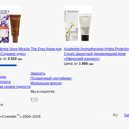
emie Seve Miracle The Eyes Крем для
Academie Aromatherapie Hydra-Protectiv
 «Седьмое чудо»
Cream Защитный увлажняющий крем
а: от
2 010
«Овернский нарцисс»
грн
Цена: от
1 860
грн
Заказать
идок
Подарочный сертификат
оплата
Мобильная версия
а сроков годности
Мы в соцсетях:
те:
UA
RU
Se
™
«Cosmetic
» 2004–2026