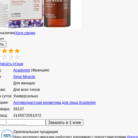
 наличии
Хочу скидку
грн
исать отзыв
:
Academie
(Франция)
:
Seve Miracle
Для женщин
ожи:
Для всех типов
 суток:
Универсально
ория:
Антивозрастная косметика для лица Academie
овара:
39137
код:
3145072061072
Оригинальная продукция
Наш интернет-магазин работает напрямую с представителями
бренд