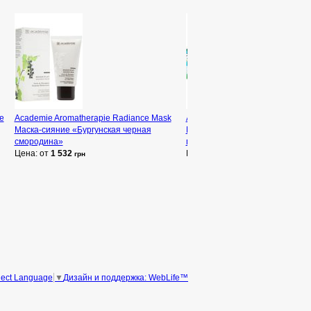
e
Academie Aromatherapie Radiance Mask
Academie Hydraderm Extra Ric
Маска-сияние «Бургунская черная
Moisture Comfort Plus Интенси
смородина»
питательный крем «Комфорт 
Цена: от
1 532
Цена: от
2 667
грн
грн
Дизайн и поддержка: WebLife™
lect Language
▼