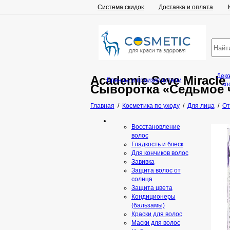
Система скидок
Доставка и оплата
Дек
Academie Seve Miracle
Бренды и производители
ко
Сыворотка «Седьмое 
Главная
/
Косметика по уходу
/
Для лица
/
От
Восстановление
волос
Гладкость и блеск
Для кончиков волос
Завивка
Защита волос от
солнца
Защита цвета
Кондиционеры
(бальзамы)
Краски для волос
Маски для волос