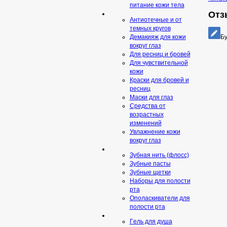
питание кожи тела
Отз
Антиотечные и от
темных кругов
Бу
Демакияж для кожи
вокруг глаз
Для ресниц и бровей
Для чувствительной
кожи
Краски для бровей и
ресниц
Маски для глаз
Средства от
возрастных
изменений
Увлажнение кожи
вокруг глаз
Зубная нить (флосс)
Зубные пасты
Зубные щетки
Наборы для полости
рта
Ополаскиватели для
полости рта
Гeль для душа