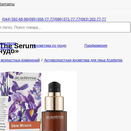
Контакты
(044) 592-68-96
(095) 656-77-77
(096) 071-77-77
(063) 202-77-77
оративная
 The Serum
Косметика по уходу
Парфюмерия
сметика
чудо»
 возрастных изменений
/
Антивозрастная косметика для лица Academie