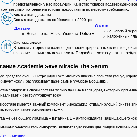
представленной у нас продукции. Качество товаров подтверждено в
соответствия, которые мы готовы предоставить по первому требованию.
Бесплатная доставка
Бесплатная доставка по Украине от 2000 грн
Оплата
Доставка
банковский пере
Новая почта, Meest, Укрпочта, Delivery
наложенный пла
Система скидок
В нашем интернет-магазине для зарегистрированных клиентов действ
позволяет значительно экономить. Подробнее можно узнать перейдя
сание Academie Seve Miracle The Serum
до-средство очень быстро улучшает биомеханические свойства (тонус, упруго
ерирует кожу и разглаживает даже самые глубокие морщинки.
тка содержит в своем составе только лучшие масла, среди которых органиче
навливает и реструктурирует кожу.
 в составе имеется важный компонент биосахарид, стимулирующий синтез э
ы, который также успокаивает кожу.
куда же без общего любимца – витамина Е – антиоксиданта, защищающего кож
бым компонентом этой сыворотки являются увлажняющие, защищающие и смя
ь все описание