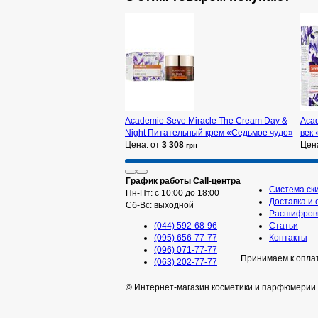
Academie Seve Miracle The Cream Day &
Acad
Night Питательный крем «Седьмое чудо»
век
Цена: от
3 308
Цен
грн
График работы Call-центра
Система ск
Пн-Пт: с 10:00 до 18:00
Доставка и 
Сб-Вс: выходной
Расшифровк
(044) 592-68-96
Статьи
(095) 656-77-77
Контакты
(096) 071-77-77
Принимаем к опла
(063) 202-77-77
© Интернет-магазин косметики и парфюмерии 