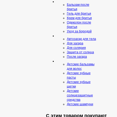
Бальзам после
бритья
Гель для бритья
Крем для бритья
Одеколон после
бритья
Уход за бородой
Автозагар для тела
Для загара
Для солярия
Защита от солнца
После загара
Детские бальзамы
для волос
Детские зубные
пасты
Детские зубные
щетки
Детские
солнцезащитные
средства
Детские шампуни
С этим товаром покупают