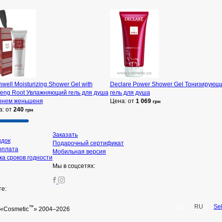
well Moisturizing Shower Gel with
Declare Power Shower Gel Тонизирующ
seng Root Увлажняющий гель для душа
гель для душа
орнем женьшеня
Цена: от
1 069
грн
а: от
240
грн
Заказать
идок
Подарочный сертификат
оплата
Мобильная версия
а сроков годности
Мы в соцсетях:
те:
UA
RU
Se
™
«Cosmetic
» 2004–2026