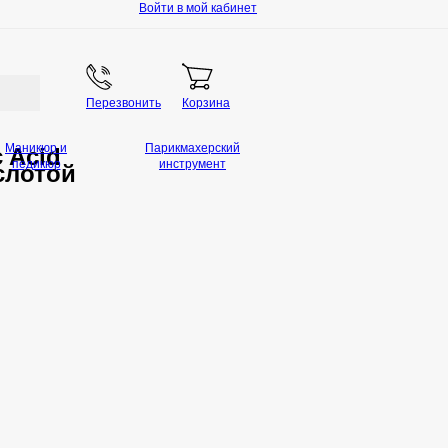
Войти в мой кабинет
Перезвонить
Корзина
Маникюр и
Парикмахерский
c Acid
педикюр
инструмент
слотой