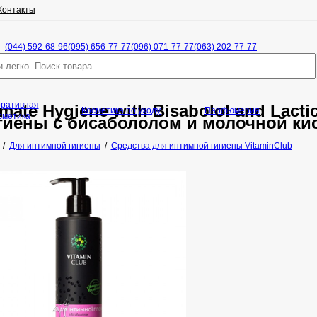
Контакты
(044) 592-68-96
(095) 656-77-77
(096) 071-77-77
(063) 202-77-77
оративная
imate Hygiene with Bisabolol and Lacti
Косметика по уходу
Парфюмерия
сметика
гиены с бисабололом и молочной ки
/
Для интимной гигиены
/
Средства для интимной гигиены VitaminClub