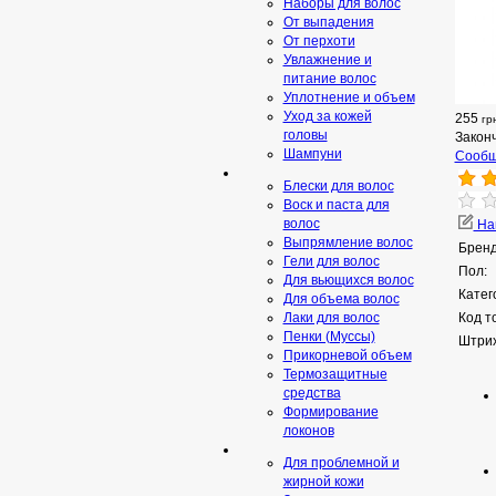
Наборы для волос
От выпадения
От перхоти
Увлажнение и
питание волос
Уплотнение и объем
Уход за кожей
255
гр
головы
Закон
Шампуни
Сообщ
Блески для волос
Воск и паста для
волос
Нап
Выпрямление волос
Бренд
Гели для волос
Пол:
Для вьющихся волос
Катег
Для объема волос
Лаки для волос
Код т
Пенки (Муссы)
Штрих
Прикорневой объем
Термозащитные
средства
Формирование
локонов
Для проблемной и
жирной кожи