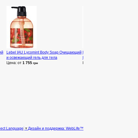
ий
Lebel IAU Lycomint Body Soap Очищающий
Declare Body Care Gentle Crea
и освежающий гель для тела
Крем-гель для душа
Цена: от
1 755
Цена: от
1 132
грн
грн
Дизайн и поддержка: WebLife™
lect Language
▼