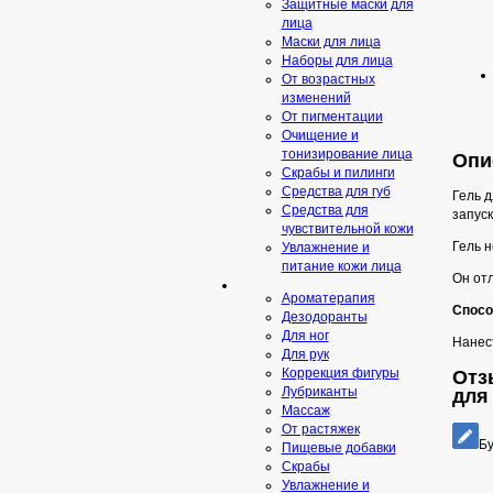
Защитные маски для
лица
Маски для лица
Наборы для лица
От возрастных
изменений
От пигментации
Очищение и
тонизирование лица
Опис
Скрабы и пилинги
Средcтва для губ
Гель д
Средства для
запуск
чувствительной кожи
Гель н
Увлажнение и
питание кожи лица
Он от
Ароматерапия
Спосо
Дезодоранты
Для ног
Нанест
Для рук
Коррекция фигуры
Отзы
Лубриканты
для
Массаж
От растяжек
Бу
Пищевые добавки
Скрaбы
Увлажнение и