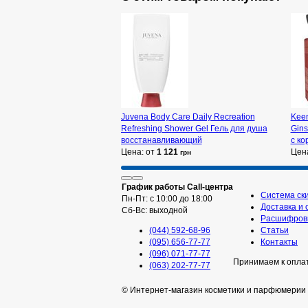
Juvena Body Care Daily Recreation
Keen
Refreshing Shower Gel Гель для душа
Gin
восстанавливающий
с к
Цена: от
1 121
Цен
грн
График работы Call-центра
Система ск
Пн-Пт: с 10:00 до 18:00
Доставка и 
Сб-Вс: выходной
Расшифровк
(044) 592-68-96
Статьи
(095) 656-77-77
Контакты
(096) 071-77-77
Принимаем к опла
(063) 202-77-77
© Интернет-магазин косметики и парфюмерии 