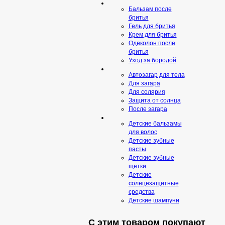
Бальзам после
бритья
Гель для бритья
Крем для бритья
Одеколон после
бритья
Уход за бородой
Автозагар для тела
Для загара
Для солярия
Защита от солнца
После загара
Детские бальзамы
для волос
Детские зубные
пасты
Детские зубные
щетки
Детские
солнцезащитные
средства
Детские шампуни
С этим товаром покупают