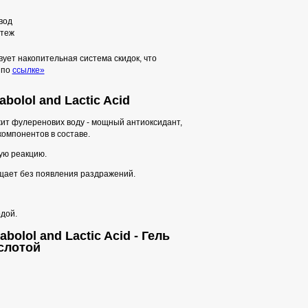
вод
теж
ует накопительная система скидок, что
 по
ссылке»
abolol and Lactic Acid
жит фулеренових воду - мощный антиоксидант,
компонентов в составе.
ую реакцию.
ищает без появления раздражений.
дой.
bolol and Lactic Acid - Гель
слотой