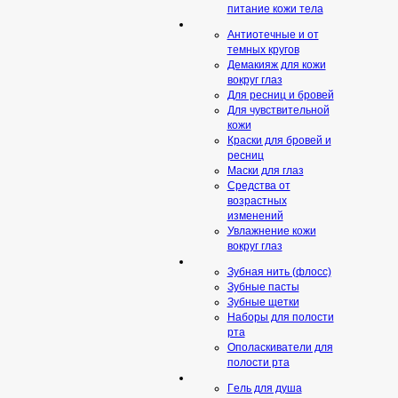
питание кожи тела
Антиотечные и от
темных кругов
Демакияж для кожи
вокруг глаз
Для ресниц и бровей
Для чувствительной
кожи
Краски для бровей и
ресниц
Маски для глаз
Средства от
возрастных
изменений
Увлажнение кожи
вокруг глаз
Зубная нить (флосс)
Зубные пасты
Зубные щетки
Наборы для полости
рта
Ополаскиватели для
полости рта
Гeль для душа