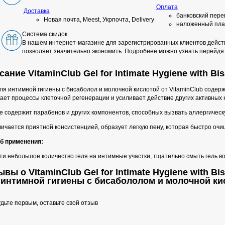
Оплата
Доставка
банковский пере
Новая почта, Meest, Укрпочта, Delivery
наложенный пла
Система скидок
В нашем интернет-магазине для зарегистрированных клиентов действ
позволяет значительно экономить. Подробнее можно узнать перейдя
ание VitaminClub Gel for Intimate Hygiene with Bis
ля интимной гигиены с бисаболол и молочной кислотой от VitaminClub содер
ает процессы клеточной регенерации и усиливает действие других активных 
е содержит парабенов и других компонентов, способных вызвать аллергическ
личается приятной консистенцией, образует легкую пену, которая быстро оч
б применения:
и небольшое количество геля на интимные участки, тщательно смыть гель во
вы о VitaminClub Gel for Intimate Hygiene with Bisa
 интимной гигиены с бисабололом и молочной ки
дьте первым, оставьте свой отзыв