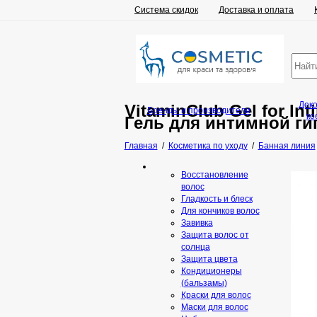
Система скидок
Доставка и оплата
Дек
VitaminClub Gel for Int
Бренды и производители
ко
Гель для интимной ги
Главная
/
Косметика по уходу
/
Банная линия
Восстановление
волос
Гладкость и блеск
Для кончиков волос
Завивка
Защита волос от
солнца
Защита цвета
Кондиционеры
(бальзамы)
Краски для волос
Маски для волос