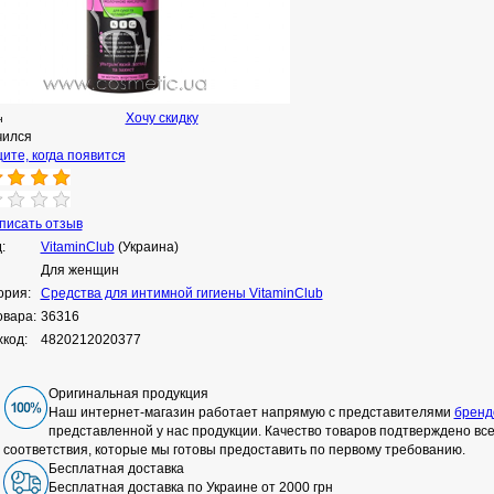
Хочу скидку
н
чился
ите, когда появится
исать отзыв
:
VitaminClub
(Украина)
Для женщин
ория:
Средства для интимной гигиены VitaminClub
овара:
36316
код:
4820212020377
Оригинальная продукция
Наш интернет-магазин работает напрямую с представителями
бренд
представленной у нас продукции. Качество товаров подтверждено в
соответствия, которые мы готовы предоставить по первому требованию.
Бесплатная доставка
Бесплатная доставка по Украине от 2000 грн