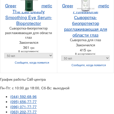
Green Pharm Cosmetic
Green Pharm Cosmetic
The Lab Beauty
Professional
Smoothing Eye Serum-
Сыворотка-
Bioprotector
биопротектор
Сыворотка-биопротектор
разглаживающая для
разглаживающая для области
области глаз
глаз
Сыворотка для глаз
Закончился
Закончился
361
грн
415
грн
В ассортименте:
В ассортименте:
Сообщите, когда
появится
Сообщите, когда
появится
График работы Call-центра
Пн-Пт: с 10:00 до 18:00, Сб-Вс: выходной
(044) 592-68-96
(095) 656-77-77
(096) 071-77-77
(063) 202-77-77