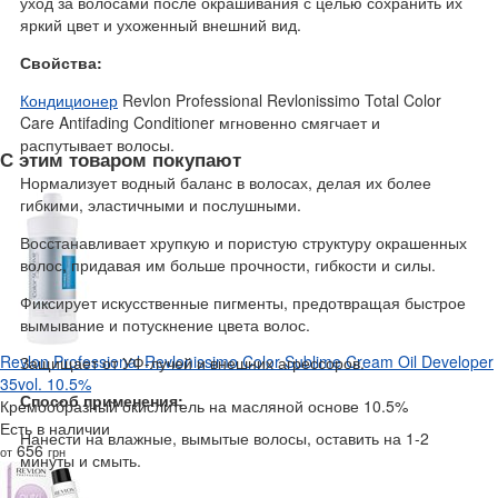
уход за волосами после окрашивания с целью сохранить их
яркий цвет и ухоженный внешний вид.
Свойства:
Кондиционер
Revlon Professional Revlonissimo Total Color
Care Antifading Conditioner мгновенно смягчает и
распутывает волосы.
С этим товаром покупают
Нормализует водный баланс в волосах, делая их более
гибкими, эластичными и послушными.
Восстанавливает хрупкую и пористую структуру окрашенных
волос, придавая им больше прочности, гибкости и силы.
Фиксирует искусственные пигменты, предотвращая быстрое
вымывание и потускнение цвета волос.
Revlon Professional Revlonissimo Color Sublime Cream Oil Developer
Защищает от УФ-лучей и внешних агрессоров.
35vol. 10.5%
Способ применения:
Кремообразный окислитель на масляной основе 10.5%
Есть в наличии
Нанести на влажные, вымытые волосы, оставить на 1-2
656
от
грн
минуты и смыть.