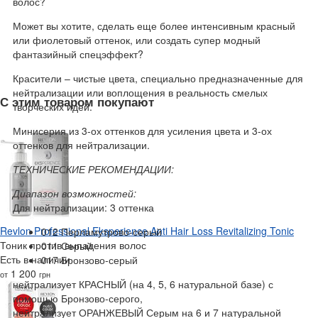
волос?
Может вы хотите, сделать еще более интенсивным красный
или фиолетовый оттенок, или создать супер модный
фантазийный спецэффект?
Красители – чистые цвета, специально предназначенные для
нейтрализации или воплощения в реальность смелых
С этим товаром покупают
творческих идей.
Минисерия из 3-ох оттенков для усиления цвета и 3-ох
оттенков для нейтрализации.
ТЕХНИЧЕСКИЕ РЕКОМЕНДАЦИИ:
Диапазон возможностей:
Для нейтрализации: 3 оттенка
Revlon Professional Eksperience Anti Hair Loss Revitalizing Tonic
012 Перламутрово-серый
Тоник против выпадения волос
011 Серый
Есть в наличии
017 Бронзово-серый
1 200
от
грн
нейтрализует КРАСНЫЙ (на 4, 5, 6 натуральной базе) с
помощью Бронзово-серого,
нейтрализует ОРАНЖЕВЫЙ Серым на 6 и 7 натуральной