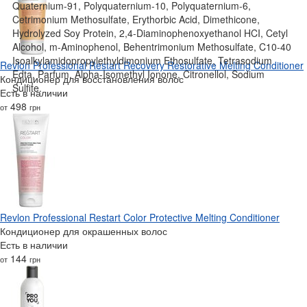
Quaternium-91, Polyquaternium-10, Polyquaternium-6,
Cetrimonium Methosulfate, Erythorbic Acid, Dimethicone,
Hydrolyzed Soy Protein, 2,4-Diaminophenoxyethanol HCI, Cetyl
Alcohol, m-Aminophenol, Behentrimonium Methosulfate, C10-40
Isoalkylamidopropylethyldimonium Ethosulfate, Tetrasodium
Revlon Professional Restart Recovery Restorative Melting Conditioner
Edta, Parfum, Alpha-Isomethyl Ionone, Citronellol, Sodium
Кондиционер для восстановления волос
Sulfite.
Есть в наличии
498
от
грн
Revlon Professional Restart Color Protective Melting Conditioner
Кондиционер для окрашенных волос
Есть в наличии
144
от
грн