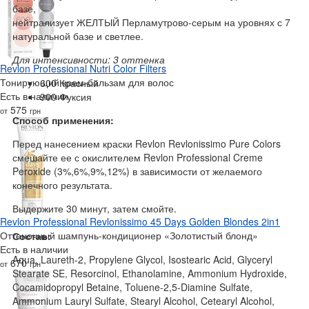
базе,
нейтрализует ЖЕЛТЫЙ Перламутрово-серым на уровнях с 7
натуральной базе и светлее.
Для интенсивности: 3 оттенка
Revlon Professional Nutri Color Filters
Тонирующий крем-бальзам для волос
600 Красный
Есть в наличии
900 Фуксия
575
от
грн
Способ применения:
Перед нанесением краски Revlon Revlonissimo Pure Colors
смешайте ее с окислителем Revlon Professional Creme
Peroxide (3%,6%,9%,12%) в зависимости от желаемого
конечного результата.
Выдержите 30 минут, затем смойте.
Revlon Professional Revlonissimo 45 Days Golden Blondes 2in1
Оттеночный шампунь-кондиционер «Золотистый блонд»
Состав:
Есть в наличии
Aqua, Laureth-2, Propylene Glycol, Isostearic Acid, Glyceryl
670
от
грн
Stearate SE, Resorcinol, Ethanolamine, Ammonium Hydroxide,
Cocamidopropyl Betaine, Toluene-2,5-Diamine Sulfate,
Ammonium Lauryl Sulfate, Stearyl Alcohol, Cetearyl Alcohol,