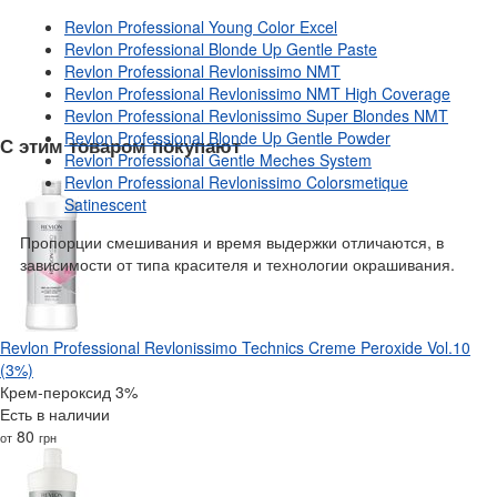
Revlon Professional Young Color Excel
Revlon Professional Blonde Up Gentle Paste
Revlon Professional Revlonissimo NMT
Revlon Professional Revlonissimo NMT High Coverage
Revlon Professional Revlonissimo Super Blondes NMT
Revlon Professional Blonde Up Gentle Powder
С этим товаром покупают
Revlon Professional Gentle Meches System
Revlon Professional Revlonissimo Colorsmetique
Satinescent
Пропорции смешивания и время выдержки отличаются, в
зависимости от типа красителя и технологии окрашивания.
Revlon Professional Revlonissimo Technics Creme Peroxide Vol.10
(3%)
Крем-пероксид 3%
Есть в наличии
80
от
грн