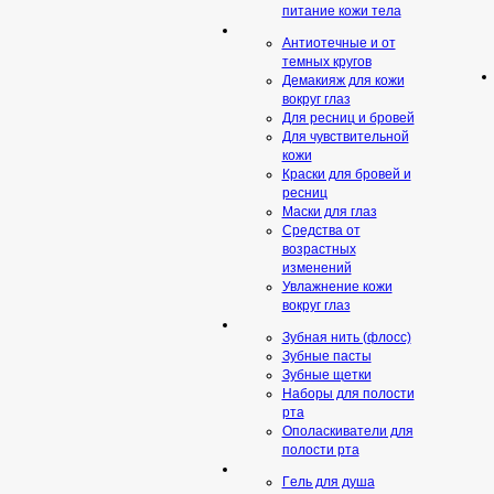
питание кожи тела
Антиотечные и от
темных кругов
Демакияж для кожи
вокруг глаз
Для ресниц и бровей
Для чувствительной
кожи
Краски для бровей и
ресниц
Маски для глаз
Средства от
возрастных
изменений
Увлажнение кожи
вокруг глаз
Зубная нить (флосс)
Зубные пасты
Зубные щетки
Наборы для полости
рта
Ополаскиватели для
полости рта
Гeль для душа