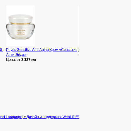
0-
Phyris Sensitive Anti-Aging Крем «Сенсетив
Phyris Micell Liquid Мицелярна
Анти-Эйдж»
Цена: от
1 112
грн
Цена: от
2 327
грн
Дизайн и поддержка: WebLife™
lect Language
▼