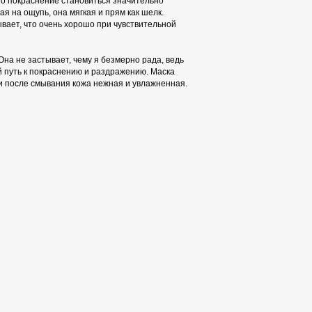
то покраснение становиться значительно
ая на ощупь, она мягкая и прям как шелк.
вает, что очень хорошо при чувствительной
Она не застывает, чему я безмерно рада, ведь
й путь к покраснению и раздражению. Маска
 и после смывания кожа нежная и увлажненная.