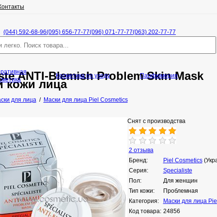
Контакты
(044) 592-68-96
(095) 656-77-77
(096) 071-77-77
(063) 202-77-77
оративная
iste ANTI-Blemish Problem Skin Mask
Косметика по уходу
Парфюмерия
сметика
й кожи лица
ски для лица
/
Маски для лица Piel Cosmetics
Снят с производства
2 отзыва
Бренд:
Piel Cosmetics
(Укр
Серия:
Specialistе
Пол:
Для женщин
Тип кожи:
Проблемная
Категория:
Маски для лица Pie
Код товара:
24856