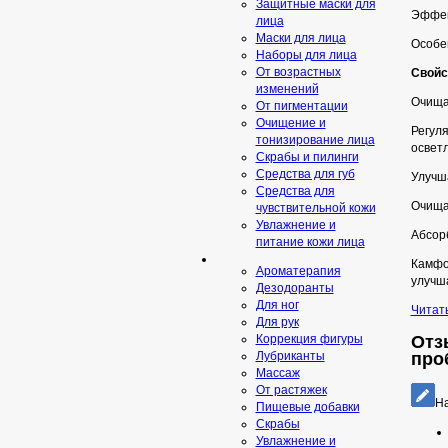
Защитные маски для
Эффек
лица
Маски для лица
Особе
Наборы для лица
От возрастных
Свойс
изменений
Очища
От пигментации
Очищение и
Регул
тонизирование лица
освет
Скрабы и пилинги
Средcтва для губ
Улучша
Средства для
Очища
чувствительной кожи
Увлажнение и
Абсорб
питание кожи лица
Камфо
Ароматерапия
улучш
Дезодоранты
Для ног
Читат
Для рук
Отзы
Коррекция фигуры
про
Лубриканты
Массаж
От растяжек
На
Пищевые добавки
Скрaбы
Увлажнение и