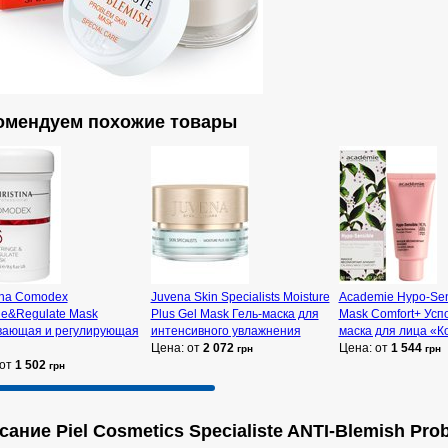
омендуем похожие товары
ina Comodex
Juvena Skin Specialists Moisture
Academie Hypo-Sen
ge&Regulate Mask
Plus Gel Mask Гель-маска для
Mask Comfort+ Ус
вающая и регулирующая
интенсивного увлажнения
маска для лица «К
Цена: от
2 072
Цена: от
1 544
грн
грн
 от
1 502
грн
ание Piel Cosmetics Specialiste ANTI-Blemish Pro