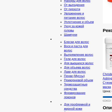
Наборы для волос
От выпадения
От перхоти
Увлажнение и
питание волос
Уплотнение и объем
Уход за кожей
Рек
головы
Шампуни
Блески для волос
Воск и паста для
волос
Выпрямление волос
Гели для волос
Для вьющихся волос
Для объема волос
Лаки для волос
Christ
Пенки (Муссы)
Astrin
Прикорневой объем
Стяги
Термозащитные
маска
средства
Цена:
Формирование
локонов
Для проблемной и
Опис
жирной кожи