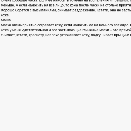
Очень хорошая маска. Если ее наносить точечно на воспаления и прыщики, 
меньше. А если наносить на все лицо, то кожа после маски на столько приятн
Хорошо борется с высыпаниями, снимает раздражение. Кстати, она не засты
коже.
Маша
Маска очень приятно согревает кожу, если наносить ее на немного влажную. 
кожа у меня чувствительная и все застывающие глиняные маски – это прямо
снимает, кстати, красноту, неплохо успокаивает кожу, подсушивает прыщики