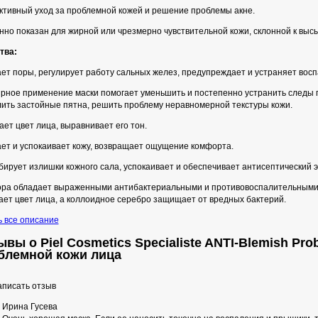
тивный уход за проблемной кожей и решение проблемы акне.
нно показан для жирной или чрезмерно чувствительной кожи, склонной к вы
тва:
ет поры, регулирует работу сальных желез, предупреждает и устраняет восп
ярное применение маски помогает уменьшить и постепенно устранить следы 
лить застойные пятна, решить проблему неравномерной текстуры кожи.
ет цвет лица, выравнивает его тон.
ет и успокаивает кожу, возвращает ощущение комфорта.
ирует излишки кожного сала, успокаивает и обеспечивает антисептический 
ра обладает выраженными антибактериальными и противовоспалительными 
ает цвет лица, а коллоидное серебро защищает от вредных бактерий.
ь все описание
вы о Piel Cosmetics Specialiste ANTI-Blemish Pro
блемной кожи лица
писать отзыв
Ирина Гусева