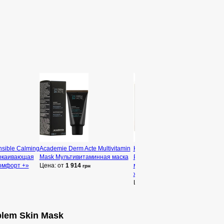
sible Calming
Academie Derm Acte Multivitamin
Keenwell Biopure Deep-Acting
покаивающая
Mask Мультивитаминная маска
Purifying Mask Очищающая
омфорт +»
Цена: от
1 914
маска глубокого действия для
грн
жирной кожи
Цена: от
950
грн
blem Skin Mask