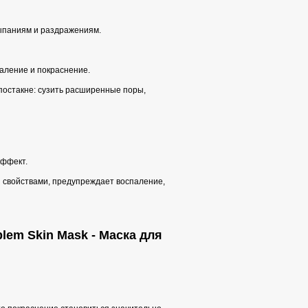
сыпаниям и раздражениям.
аление и покраснение.
постакне: сузить расширенные поры,
эффект.
свойствами, предупреждает воспаление,
blem Skin Mask - Маска для