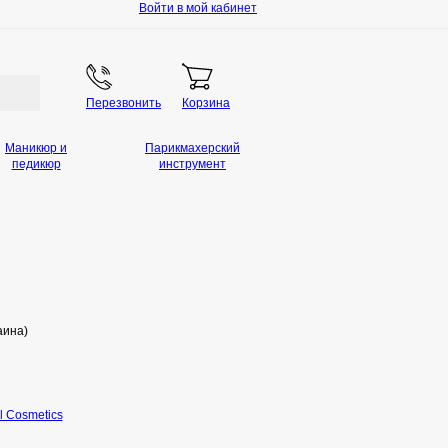
Войти в мой кабинет
Перезвонить
Корзина
Маникюр и
Парикмахерский
педикюр
инструмент
аина)
l Cosmetics