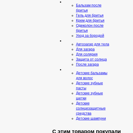
Бальзам после
бритья
Гель для бритья
Крем для бритья
Одеколон после
бритья
Уход за бородой
Автозагар для тела
Для загара
Для солярия
Защита от солнца
После загара
Детские бальзамы
для волос
Детские зубные
пасты
Детские зубные
щетки
Детские
солнцезащитные
средства
Детские шампуни
С этим товаром покупали