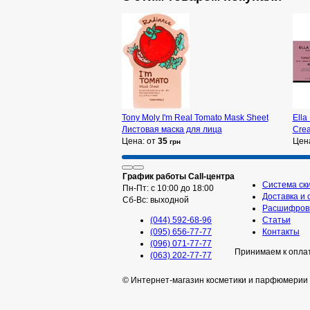
Tony Moly I'm Real Tomato Mask Sheet
Ella
Листовая маска для лица
Cre
Цена: от
35
Цен
грн
График работы Call-центра
Система ск
Пн-Пт: с 10:00 до 18:00
Доставка и 
Сб-Вс: выходной
Расшифровк
(044) 592-68-96
Статьи
(095) 656-77-77
Контакты
(096) 071-77-77
Принимаем к опла
(063) 202-77-77
© Интернет-магазин косметики и парфюмерии 