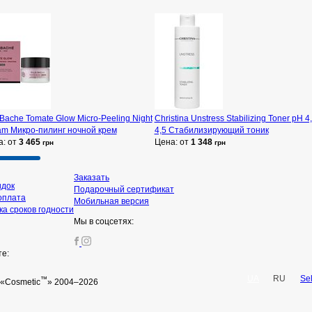
 Bache Tomate Glow Micro-Peeling Night
Christina Unstress Stabilizing Toner pH 4,
am Микро-пилинг ночной крем
4,5 Стабилизирующий тоник
а: от
3 465
Цена: от
1 348
грн
грн
Заказать
идок
Подарочный сертификат
оплата
Мобильная версия
а сроков годности
Мы в соцсетях:
те:
UA
RU
Se
™
«Cosmetic
» 2004–2026