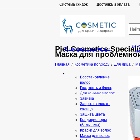
Система скидок
Доставка и оплата
Дек
Piel Cosmetics Special
Бренды и производители
ко
Маска для проблемно
Главная
/
Косметика по уходу
/
Для лица
/
Ма
Восстановление
волос
Гладкость и блеск
Для кончиков волос
Завивка
Защита волос от
солнца
Защита цвета
Кондиционеры
(бальзамы)
Краски для волос
Маски для волос