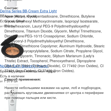
Состав:
Derma Series BB-Cream Extra Light
BB крем экстра лёгкий
Aqua (Water), Cyclopentasiloxane, Dimethicone, Butylene
Есть в наличии
Glycol, Ethylhexyl Methoxycinnamate, Isopropyl Isostearate,
650
Triethylhexanoin, Lauryl PEG-9 Polydimethysiloxyethyl
от
грн
Dimethicone, Titanium Dioxide, Glycerin, Methyl Trimethicone,
Dimethicone/PEG-10/15 Crosspolymer, Sodium Chloride,
Polyglyceryl-3 Polydimethylsiloxyethyl Dimethicone,
Acrylates/Dimethicone Copolymer, Aluminum Hydroxide, Stearic
Acid, Triethoxycaprylylsilane, Sodium Citrate, Propylene Glycol,
Ethylhexylglycerin, Timonacic, Silybum Marianum (Lady's
Thistle) Extract, Tocopherol, Phenoxyethanol, Dipropylene
Glycol, CI 77891 (Titanium Dioxide), CI 77492 (Iron Oxides), CI
NoUBA Earth Bronzing Powder
77491 (Iron Oxides), CI 77499 (Iron Oxides).
Бронзирующая компактная пудра
Есть в наличии
Способ применения:
1 379
от
грн
Нанести небольшими мазками на щеки, лоб и подбородок,
растушевать круговыми движениями от центра к периферии
при помощи пальцев или кисти.