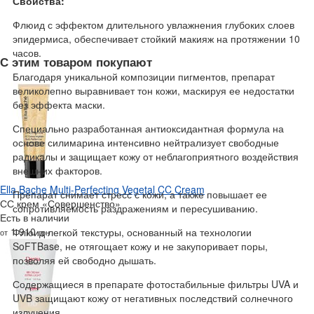
Свойства:
Флюид с эффектом длительного увлажнения глубоких слоев
эпидермиса, обеспечивает стойкий макияж на протяжении 10
часов.
С этим товаром покупают
Благодаря уникальной композиции пигментов, препарат
великолепно выравнивает тон кожи, маскируя ее недостатки
без эффекта маски.
Специально разработанная антиоксидантная формула на
основе силимарина интенсивно нейтрализует свободные
радикалы и защищает кожу от неблагоприятного воздействия
внешних факторов.
Ella Bache Multi-Perfecting Vegetal CC Cream
Препарат снимает стресс с кожи, а также повышает ее
СС крем «Совершенство»
сопротивляемость раздражениям и пересушиванию.
Есть в наличии
1 910
Флюид легкой текстуры, основанный на технологии
от
грн
SoFTBase, не отягощает кожу и не закупоривает поры,
позволяя ей свободно дышать.
Содержащиеся в препарате фотостабильные фильтры UVA и
UVB защищают кожу от негативных последствий солнечного
излучения.