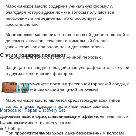
Марокканское масло содержит уникальную формулу,
благодаря которой даже ломкие волосы получают все
необходимые ингредиенты, что способствует их
восстановлению.
Марокканское масло питает волос по всей длине от корней и
до самых кончиков, создавая оптимальный баланс
увлажнения как для волос, так и для кожи головы.
С этим товаром покупают
Подходит для волос с сухой и жирной перхотью.
Защищает от вредного воздействия ультрафиолетовых лучей
и других экологических факторов.
Повышает иммунитет против агрессивной городской среды, а
также является идеальной защитой на отдыхе.
Марокканское масло является средством для всех типов
волос, а также подходит после химической завивки.
Moroccanoil Repair Discovery Set
Дорожный набор с восстанавливающим эффектом
Не содержит спирта, восстанавливает сильно поврежденные
Есть в наличии
волосы и делает их послушными.
1 650
от
грн
При продолжительном уходе даже безжизненным волосам