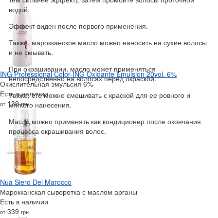
водой.
Эффект виден после первого применения.
Также, марокканское масло можно наносить на сухие волосы
и не смывать.
При окрашивании, масло может применяться
ING Professional Color-ING Oxidante Emulsion 20vol. 6%
непосредственно на волосах перед окраской.
Окислительная эмульсия 6%
Есть в наличии
Также, его можно смешивать с краской для ее ровного и
139
от
грн
мягкого нанесения.
Масло можно применять как кондиционер после окончания
процесса окрашивания волос.
Nua Siero Del Marocco
Марокканская сыворотка с маслом арганы
Есть в наличии
339
от
грн