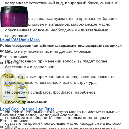
возвращает естественный вид, природный блеск, сияние и
мягкость.
Так как здоровые волосы нуждаются в прекрасном балансе
естественных масел и витаминов, марокканское масло
обеспечивает их всеми необходимыми питательными
веществами.
Lebel IAU Deep Mask
Концентрированная аромамаска для непослушных и вьющихся
Волосы становятся более гладкими и легкими, при этом
волос
масло не утяжеляет их и не делает жирными.
Есть в наличии
При постоянном применении волосы выглядят более
1 548
от
грн
блестящими и здоровыми.
С многократным применением масла, восстанавливаются
поврежденные концы волос и вся его структура.
Не содержит сульфатов, фосфатов, парабенов.
Способ применения:
Lebel Cool Orange Hair Rinse
Нанесите небольшое количество масла на чистые вымытые
Бальзам для волос «Холодный Апельсин»
волосы, затем оберните волосы теплым полотенцем и
Есть в наличии
оставьте на время (чем дольше масло находится на волосах
767
от
грн
тем сильнее эффект), затем промойте волосы проточной