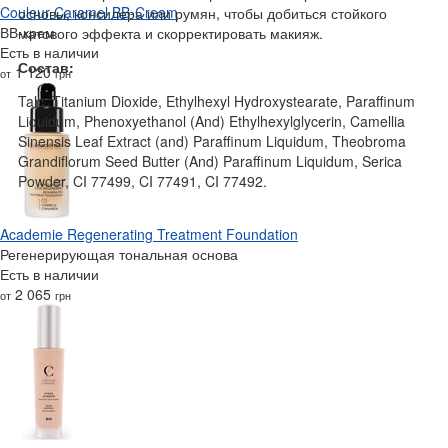
Couleur Caramel BB-Cream
основы, консилера или румян, чтобы добиться стойкого
ВВ-крем
матового эффекта и скорректировать макияж.
Есть в наличии
Состав:
1 120
от
грн
Talc, Titanium Dioxide, Ethylhexyl Hydroxystearate, Paraffinum
Liquidum, Phenoxyethanol (And) Ethylhexylglycerin, Camellia
Sinensis Leaf Extract (and) Paraffinum Liquidum, Theobroma
Grandiflorum Seed Butter (And) Paraffinum Liquidum, Serica
Powder, CI 77499, CI 77491, CI 77492.
Academie Regenerating Treatment Foundation
Регенерирующая тональная основа
Есть в наличии
2 065
от
грн