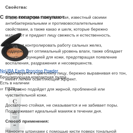
Свойства:
С этим товаром покупают
Содержит экстракт зеленого чая, известный своими
антибактериальными и противовоспалительными
свойствами, а также какао и шелк, которые бережно
матируют и придают лицу свежесть и естественность.
Помогает контролировать работу сальных желез,
поддерживает оптимальный уровень влаги, также обладает
защитной функцией для кожи, предотвращая появление
воспаления, раздражения и несовершенств.
NoUBA Earth Bronzing Powder
Адаптируется к цветотипу лицу, бережно выравнивая его тон,
Бронзирующая компактная пудра
имеет легкий осветляющий эффект.
Есть в наличии
1 379
Прекрасно подойдет для жирной, проблемной или
от
грн
чувствительной кожи.
Достаточно стойкая, не смазывается и не забивает поры.
Поддерживает идеальный макияж в течении дня.
Способ применения:
Наносите штрихами с помощью кисти поверх тональной