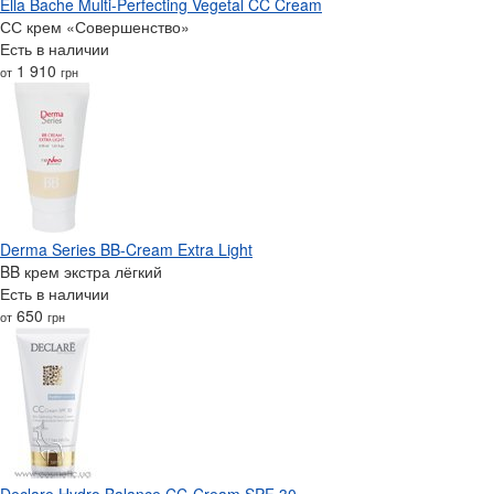
Ella Bache Multi-Perfecting Vegetal CC Cream
СС крем «Совершенство»
Есть в наличии
1 910
от
грн
Derma Series BB-Cream Extra Light
BB крем экстра лёгкий
Есть в наличии
650
от
грн
Declare Hydro Balance CC-Cream SPF 30