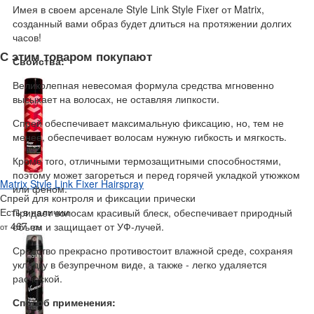
Имея в своем арсенале Style Link Style Fixer от Matrix,
созданный вами образ будет длиться на протяжении долгих
часов!
С этим товаром покупают
Свойства:
Великолепная невесомая формула средства мгновенно
высыхает на волосах, не оставляя липкости.
Спрей обеспечивает максимальную фиксацию, но, тем не
менее, обеспечивает волосам нужную гибкость и мягкость.
Кроме того, отличными термозащитными способностями,
поэтому может загореться и перед горячей укладкой утюжком
Matrix Style Link Fixer Hairspray
или феном.
Спрей для контроля и фиксации прически
Есть в наличии
Придает волосам красивый блеск, обеспечивает природный
467
объем и защищает от УФ-лучей.
от
грн
Средство прекрасно противостоит влажной среде, сохраняя
укладку в безупречном виде, а также - легко удаляется
расческой.
Способ применения: