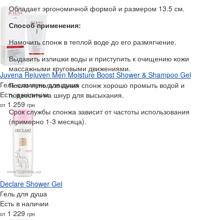
Обладает эргономичной формой и размером 13.5 см.
Способ применения:
Намочить спонж в теплой воде до его размягчение.
Выдавить излишки воды и приступить к очищению кожи
массажными круговыми движениями.
Juvena Rejuven Men Moisture Boost Shower & Shampoo Gel
Гель-шампунь для душа
После использования спонж хорошо промыть водой и
Есть в наличии
подвесить на шнур для высыхания.
1 259
от
грн
Срок службы спонжа зависит от частоты использования
(примерно 1-3 месяца).
Declare Shower Gel
Гель для душа
Есть в наличии
1 229
от
грн