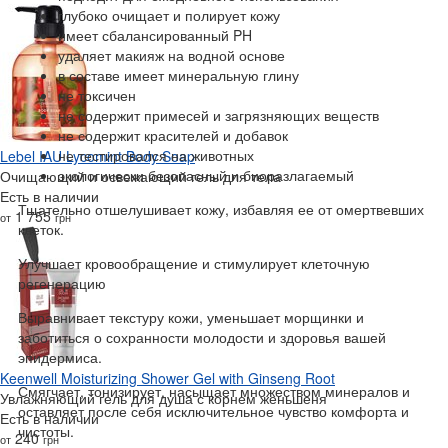
глубоко очищает и полирует кожу
имеет сбалансированный PH
удаляет макияж на водной основе
в составе имеет минеральную глину
не токсичен
не содержит примесей и загрязняющих веществ
не содержит красителей и добавок
не тестировался на животных
Lebel IAU Lycomint Body Soap
экологически безопасный и биоразлагаемый
Очищающий и освежающий гель для тела
Есть в наличии
Тщательно отшелушивает кожу, избавляя ее от омертвевших
1 755
от
грн
клеток.
Улучшает кровообращение и стимулирует клеточную
регенерацию
Выравнивает текстуру кожи, уменьшает морщинки и
заботиться о сохранности молодости и здоровья вашей
эпидермиса.
Keenwell Moisturizing Shower Gel with Ginseng Root
Смягчает, тонизирует, насыщает множеством минералов и
Увлажняющий гель для душа с корнем женьшеня
оставляет после себя исключительное чувство комфорта и
Есть в наличии
чистоты.
240
от
грн