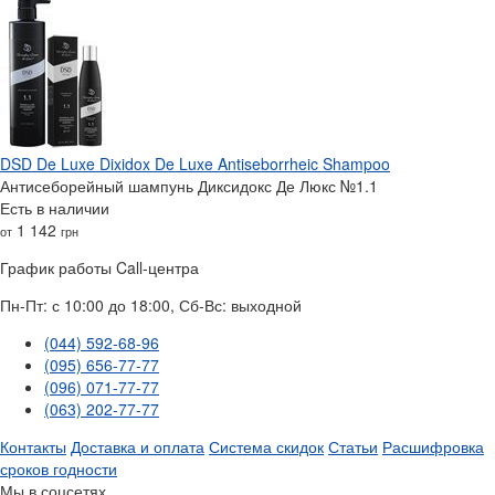
DSD De Luxe Dixidox De Luxe Antiseborrheic Shampoo
Антисеборейный шампунь Диксидокс Де Люкс №1.1
Есть в наличии
1 142
от
грн
График работы Call-центра
Пн-Пт: с 10:00 до 18:00, Сб-Вс: выходной
(044) 592-68-96
(095) 656-77-77
(096) 071-77-77
(063) 202-77-77
Контакты
Доставка и оплата
Система скидок
Статьи
Расшифровка
сроков годности
Мы в соцсетях