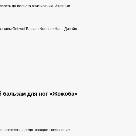
ировать до полного впитывания. Излишки
званием Gehwol Balsam Normale Haut. Дизайн
й бальзам для ног «Жожоба»
ние свежести, предотвращает появление