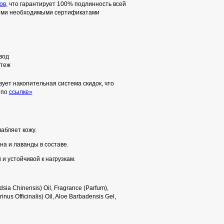
ов
, что гарантирует 100% подлинность всей
семи необходимыми сертификатами
вод
теж
ует накопительная система скидок, что
 по
ссылке»
абляет кожу.
а и лаванды в составе.
и устойчивой к нагрузкам.
dsia Chinensis) Oil, Fragrance (Parfum),
us Officinalis) Oil, Aloe Barbadensis Gel,