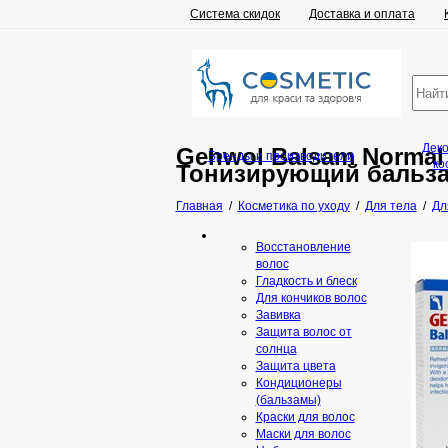
Система скидок
Доставка и оплата
Дек
Gehwol Balsam Normal
Бренды и производители
ко
Тонизирующий бальза
Главная
/
Косметика по уходу
/
Для тела
/
Дл
Восстановление
волос
Гладкость и блеск
Для кончиков волос
Завивка
Защита волос от
солнца
Защита цвета
Кондиционеры
(бальзамы)
Краски для волос
Маски для волос