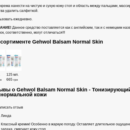
 крема нанести на чистую и сухую кожу стоп и область между пальцами, масс
тва удалить салфеткой.
ьзовать ежедневно.
АНИЕ!
Данное средство поставляется как с английским, так и с немецким на
ок, соответственно, могут отличаться!!!
ссортименте Gehwol Balsam Normal Skin
.
125 мл.
665
рн
грн
ывы о Gehwol Balsam Normal Skin - Тонизирующи
 нормальной кожи
писать отзыв
Линда
Классный кремик! Особенно в жаркую погоду. Оставляет длительное ощуще
запаха, смягчает кожу стоп