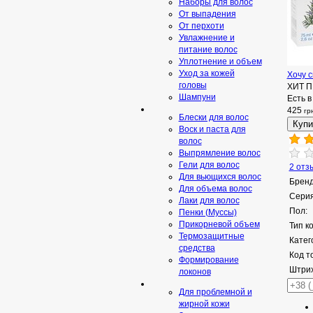
Наборы для волос
От выпадения
От перхоти
Увлажнение и
питание волос
Уплотнение и объем
Уход за кожей
Хочу с
головы
ХИТ 
Шампуни
Есть в
425
гр
Блески для волос
Воск и паста для
волос
Выпрямление волос
Гели для волос
2 отз
Для вьющихся волос
Бренд
Для объема волос
Серия
Лаки для волос
Пол:
Пенки (Муссы)
Прикорневой объем
Тип к
Термозащитные
Катег
средства
Код т
Формирование
Штрих
локонов
Для проблемной и
жирной кожи