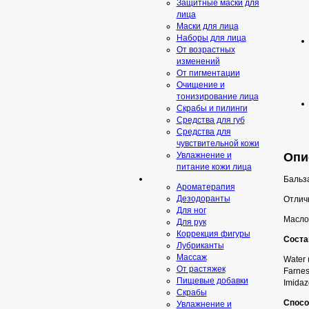
Защитные маски для
лица
Маски для лица
Наборы для лица
От возрастных
изменений
От пигментации
Очищение и
тонизирование лица
Скрабы и пилинги
Средcтва для губ
Средства для
чувствительной кожи
Опи
Увлажнение и
питание кожи лица
Бальз
Ароматерапия
Дезодоранты
Отлич
Для ног
Масло 
Для рук
Коррекция фигуры
Соста
Лубриканты
Массаж
Water 
От растяжек
Farnes
Пищевые добавки
Imidaz
Скрaбы
Спосо
Увлажнение и