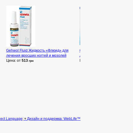
Gehwol Fluid Жидкость «Флюид» для
Gehwol Fusskraft Hydrolipid - Lo
лечения вросших ногтей и мозолей
для ног с керамидами
Цена: от
513
Цена: от
755
грн
грн
Дизайн и поддержка: WebLife™
lect Language
▼