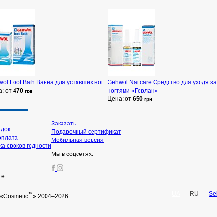
ol Foot Bath Ванна для уставших ног
Gehwol Nailcare Средство для уходя за
а: от
470
ногтями «Герлан»
грн
Цена: от
650
грн
Заказать
идок
Подарочный сертификат
оплата
Мобильная версия
а сроков годности
Мы в соцсетях:
те:
UA
RU
Se
™
«Cosmetic
» 2004–2026