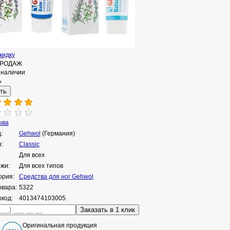
кидку
ПРОДАЖ
 наличии
н
ыва
:
Gehwol
(Германия)
:
Clаssic
Для всех
ожи:
Для всех типов
ория:
Средства для ног Gehwol
овара:
5322
код:
4013474103005
Оригинальная продукция