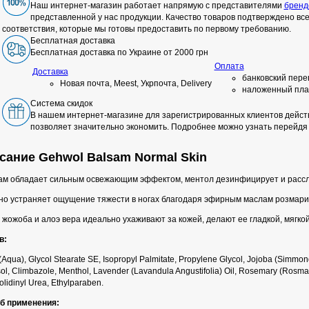
Наш интернет-магазин работает напрямую с представителями
бренд
представленной у нас продукции. Качество товаров подтверждено в
соответствия, которые мы готовы предоставить по первому требованию.
Бесплатная доставка
Бесплатная доставка по Украине от 2000 грн
Оплата
Доставка
банковский пере
Новая почта, Meest, Укрпочта, Delivery
наложенный пла
Система скидок
В нашем интернет-магазине для зарегистрированных клиентов действ
позволяет значительно экономить. Подробнее можно узнать перейдя
сание Gehwol Balsam Normal Skin
ам обладает сильным освежающим эффектом, ментол дезинфицирует и рассл
но устраняет ощущение тяжести в ногах благодаря эфирным маслам розмарин
жожоба и алоэ вера идеально ухаживают за кожей, делают ее гладкой, мягкой 
в:
(Aqua), Glycol Stearate SE, Isopropyl Palmitate, Propylene Glycol, Jojoba (Simmon
ol, Climbazole, Menthol, Lavender (Lavandula Angustifolia) Oil, Rosemary (Rosmarin
olidinyl Urea, Ethylparaben.
б применения: