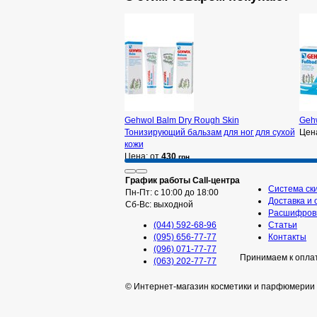
Gehwol Balm Dry Rough Skin
Gehw
Тонизирующий бальзам для ног для сухой
Цен
кожи
Цена: от
430
грн
График работы Call-центра
Система ск
Пн-Пт: с 10:00 до 18:00
Доставка и 
Сб-Вс: выходной
Расшифровк
(044) 592-68-96
Статьи
(095) 656-77-77
Контакты
(096) 071-77-77
Принимаем к опла
(063) 202-77-77
© Интернет-магазин косметики и парфюмерии 