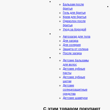
Бальзам после
бритья
Гель для бритья
Крем для бритья
Одеколон после
бритья
Уход за бородой
Автозагар для тела
Для загара
Для солярия
Защита от солнца
После загара
Детские бальзамы
для волос
Детские зубные
пасты
Детские зубные
щетки
Детские
солнцезащитные
средства
Детские шампуни
С этим товаром покупают