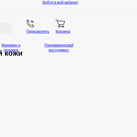
Войти в мой кабинет
Перезвонить
Корзина
Маникюр и
Парикмахерский
педикюр
инструмент
й кожи