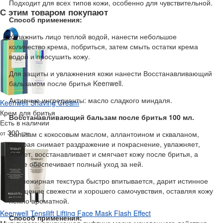
Подходит для всех типов кожи, особенно для чувствительной.
С этим товаром покупают
Способ применения:
Увлажнить лицо теплой водой, нанести небольшое
количество крема, побриться, затем смыть остатки крема
водой и просушить кожу.
Для защиты и увлажнения кожи нанести Восстанавливающий
бальзамом после бритья Keenwell.
Активные ингредиенты: масло сладкого миндаля.
Keenwell Shaving Cream
Крем для бритья
Восстанавливающий бальзам после бритья 100 мл.
Есть в наличии
300
от
грн
Бальзам с кокосовым маслом, аллантоином и скваланом,
которая снимает раздражение и покраснение, увлажняет,
питает, восстанавливает и смягчает кожу после бритья, а
также обеспечивает полный уход за ней.
Его нежирная текстура быстро впитывается, дарит истинное
ощущение свежести и хорошего самочувствия, оставляя кожу
нежно ароматной.
Keenwell Tensilift Lifting Face Mask Flash Effect
Способ применения:
Мультирегенерирующая лифтинг-маска мгновенного действия