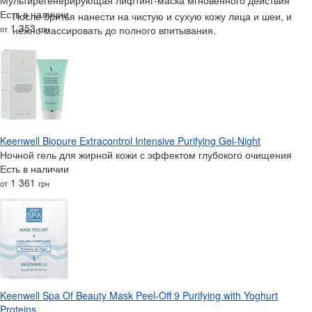
Есть в наличии
После бритья нанести на чистую и сухую кожу лица и шеи, и
1 353
от
грн
нежно массировать до полного впитывания.
Keenwell Biopure Extracontrol Intensive Purifying Gel-Night
Ночной гель для жирной кожи с эффектом глубокого очищения
Есть в наличии
1 361
от
грн
Keenwell Spa Of Beauty Mask Peel-Off 9 Purifying with Yoghurt
Proteins