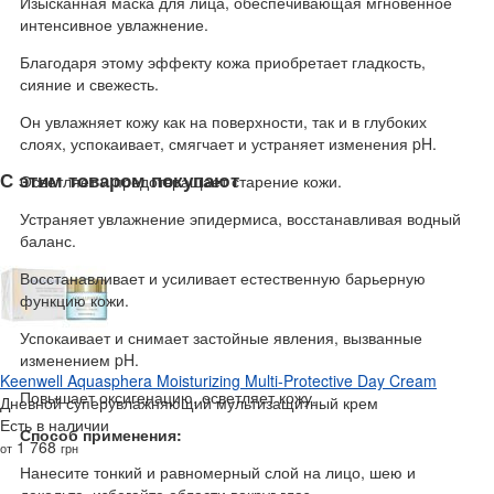
Изысканная маска для лица, обеспечивающая мгновенное
интенсивное увлажнение.
Благодаря этому эффекту кожа приобретает гладкость,
сияние и свежесть.
Он увлажняет кожу как на поверхности, так и в глубоких
слоях, успокаивает, смягчает и устраняет изменения pH.
С этим товаром покупают
Осветляет и предотвращает старение кожи.
Устраняет увлажнение эпидермиса, восстанавливая водный
баланс.
Восстанавливает и усиливает естественную барьерную
функцию кожи.
Успокаивает и снимает застойные явления, вызванные
изменением pH.
Keenwell Aquasphera Moisturizing Multi-Protective Day Cream
Повышает оксигенацию, осветляет кожу.
Дневной суперувлажняющий мультизащитный крем
Есть в наличии
Способ применения:
1 768
от
грн
Нанесите тонкий и равномерный слой на лицо, шею и