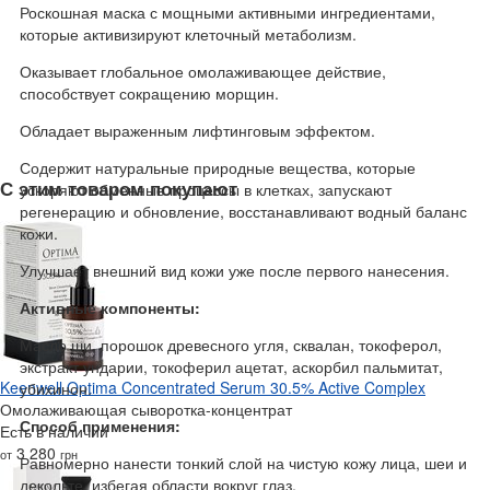
Роскошная маска с мощными активными ингредиентами,
которые активизируют клеточный метаболизм.
Оказывает глобальное омолаживающее действие,
способствует сокращению морщин.
Обладает выраженным лифтинговым эффектом.
Содержит натуральные природные вещества, которые
С этим товаром покупают
ускоряют обменные процессы в клетках, запускают
регенерацию и обновление, восстанавливают водный баланс
кожи.
Улучшает внешний вид кожи уже после первого нанесения.
Активные компоненты:
Масло ши, порошок древесного угля, сквалан, токоферол,
экстракт ундарии, токоферил ацетат, аскорбил пальмитат,
Keenwell Optima Concentrated Serum 30.5% Active Complex
убихинон.
Омолаживающая сыворотка-концентрат
Способ применения:
Есть в наличии
3 280
от
грн
Равномерно нанести тонкий слой на чистую кожу лица, шеи и
декольте, избегая области вокруг глаз.