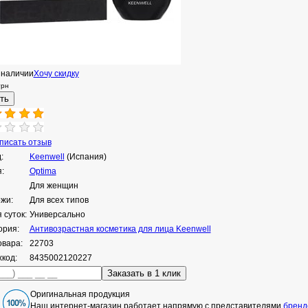
 наличии
Хочу скидку
грн
исать отзыв
:
Keenwell
(Испания)
:
Optima
Для женщин
ожи:
Для всех типов
 суток:
Универсально
ория:
Антивозрастная косметика для лица Keenwell
овара:
22703
код:
8435002120227
Оригинальная продукция
Наш интернет-магазин работает напрямую с представителями
бренд