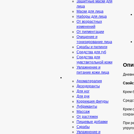
Защитные маски для
лица
Маски для лица
Наборы для лица
От возрастных
изменений
От пигментации
Очищение и
тонизирование лица
Скрабы и пилинги
Средcтва для губ
Средства для
чувствительной кожи
Опис
Увлажнение и
питание кожи лица
Дневн
Ароматерапия
Свойс
Дезодоранты
Для ног
Крем 
Для рук
Средс
Коррекция фигуры
Лубриканты
Крем с
Массаж
сохран
От растяжек
Пищевые добавки
При ре
Скрaбы
упруго
Увлажнение и