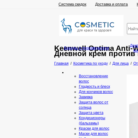
Система скидок
Доставка и оплата
Дек
Keenwell Optima Anti-W
Бренды и производители
ко
Дневной крем против
Главная
/
Косметика по уходу
/
Для лица
/
От
Восстановление
волос
Гладкость и блеск
Для кончиков волос
Завивка
Защита волос от
солнца
Защита цвета
Кондиционеры
(бальзамы)
Краски для волос
Маски для волос