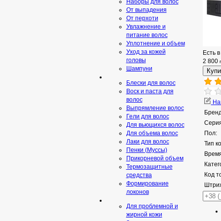
Наборы для волос
От выпадения
От перхоти
Увлажнение и
питание волос
Уплотнение и объем
Уход за кожей
Есть в
головы
2 800
Шампуни
Блески для волос
Воск и паста для
волос
Нап
Выпрямление волос
Бренд
Гели для волос
Серия
Для вьющихся волос
Для объема волос
Пол:
Лаки для волос
Тип к
Пенки (Муссы)
Время
Прикорневой объем
Катег
Термозащитные
Код т
средства
Формирование
Штрих
локонов
Для проблемной и
жирной кожи