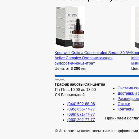
Keenwell Optima Concentrated Serum 30.5%
Keen
Active Complex Омолаживающая
Inhi
сыворотка-концентрат
мим
Цена: от
3 280
Цен
грн
График работы Call-центра
Система ск
Пн-Пт: с 10:00 до 18:00
Доставка и 
Сб-Вс: выходной
Расшифровк
(044) 592-68-96
Статьи
(095) 656-77-77
Контакты
(096) 071-77-77
Принимаем к опла
(063) 202-77-77
© Интернет-магазин косметики и парфюмерии 