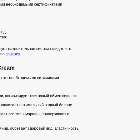
семи необходимыми сертификатами
вод
теж
ует накопительная система скидок, что
 по
ссылке»
 Cream
асытит необходимыми витаминами.
и, активизирует клеточный обмен веществ.
анавливает оптимальный водный баланс.
вает все типы морщин, подчеркивает и
нии, обретает здоровый вид, эластичность,