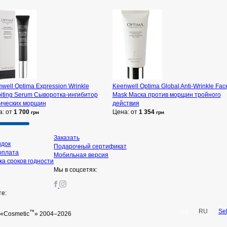
well Optima Expression Wrinkle
Keenwell Optima Global Anti-Wrinkle Fac
biting Serum Сыворотка-ингибитор
Mask Маска против морщин тройного
ических морщин
действия
а: от
1 700
Цена: от
1 354
грн
грн
Заказать
идок
Подарочный сертификат
оплата
Мобильная версия
а сроков годности
Мы в соцсетях:
те:
UA
RU
Se
™
«Cosmetic
» 2004–2026