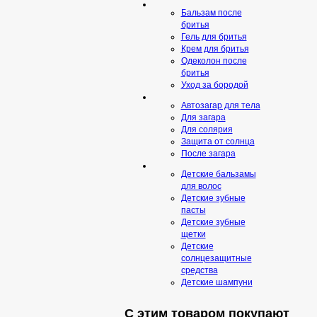
Бальзам после
бритья
Гель для бритья
Крем для бритья
Одеколон после
бритья
Уход за бородой
Автозагар для тела
Для загара
Для солярия
Защита от солнца
После загара
Детские бальзамы
для волос
Детские зубные
пасты
Детские зубные
щетки
Детские
солнцезащитные
средства
Детские шампуни
С этим товаром покупают