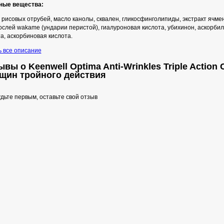
ные вещества:
рисовых отрубей, масло канолы, сквален, гликосфинголипиды, экстракт ячмен
слей wakame (ундарии перистой), гиалуроновая кислота, убихинон, аскорбил
а, аскорбиновая кислота.
ь все описание
вы о Keenwell Optima Anti-Wrinkles Triple Action
щин тройного действия
дьте первым, оставьте свой отзыв