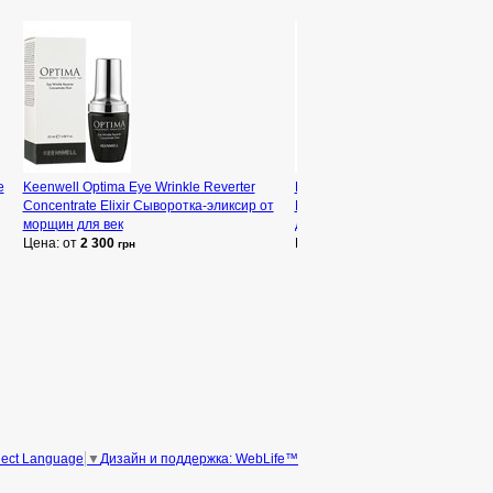
e
Keenwell Optima Eye Wrinkle Reverter
Keenwell Bains de Mer Eye & Li
Concentrate Elixir Сыворотка-эликсир от
Moisturizing Lotion Увлажняющ
морщин для век
для контура глаз и губ с экстр
Цена: от
2 300
Цена: от
375
грн
грн
Дизайн и поддержка: WebLife™
lect Language
▼