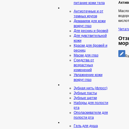
Актив
питание кожи тела
Масло 
Антиотечные и от
водоро
темных кругов
кислот
Демакияж для кожи
вокруг глаз
Читат
Для ресниц и бровей
Для чувствительной
Отзы
кожи
мор
Краски для бровей и
ресниц
Маски для глаз
Бу
Средства от
возрастных
изменений
Увлажнение кожи
вокруг глаз
Зубная нить (флосс)
Зубные пасты
Зубные щетки
Наборы для полости
рта
Ополаскиватели для
полости рта
Гeль для душа