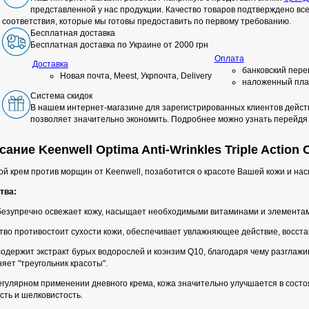
представленной у нас продукции. Качество товаров подтверждено в
соответствия, которые мы готовы предоставить по первому требованию.
Бесплатная доставка
Бесплатная доставка по Украине от 2000 грн
Оплата
Доставка
банковский пере
Новая почта, Meest, Укрпочта, Delivery
наложенный пла
Система скидок
В нашем интернет-магазине для зарегистрированных клиентов действ
позволяет значительно экономить. Подробнее можно узнать перейдя
ание Keenwell Optima Anti-Wrinkles Triple Action
ой крем против морщин от Keenwell, позаботится о красоте Вашей кожи и н
тва:
безупречно освежает кожу, насыщает необходимыми витаминами и элементам
тво противостоит сухости кожи, обеспечивает увлажняющее действие, восст
одержит экстракт бурых водорослей и коэнзим Q10, благодаря чему разглажи
яет "треугольник красоты".
гулярном применении дневного крема, кожа значительно улучшается в состоя
сть и шелковистость.