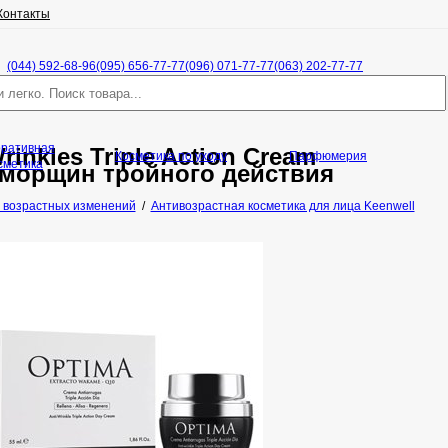
Контакты
(044) 592-68-96
(095) 656-77-77
(096) 071-77-77
(063) 202-77-77
оративная
rinkles Triple Action Cream
Косметика по уходу
Парфюмерия
сметика
 морщин тройного действия
 возрастных изменений
/
Антивозрастная косметика для лица Keenwell