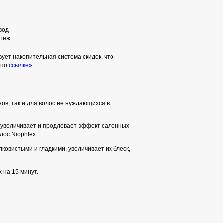
вод
теж
ует накопительная система скидок, что
 по
ссылке»
ов, так и для волос не нуждающихся в
er увеличивает и продлевает эффект салонных
ос Niophlex.
вистыми и гладкими, увеличивает их блеск,
 на 15 минут.