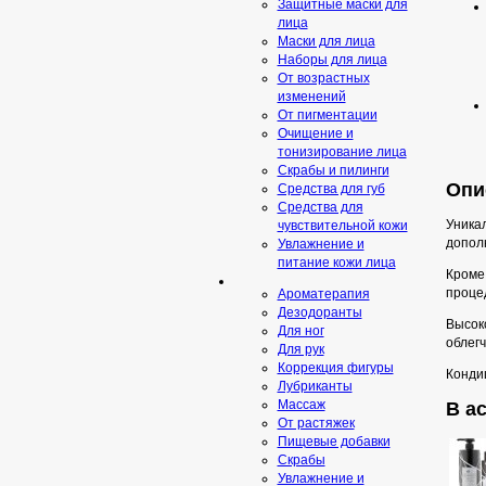
Защитные маски для
лица
Маски для лица
Наборы для лица
От возрастных
изменений
От пигментации
Очищение и
тонизирование лица
Скрабы и пилинги
Опис
Средcтва для губ
Средства для
Уникал
чувствительной кожи
допол
Увлажнение и
питание кожи лица
Кроме 
проце
Ароматерапия
Дезодоранты
Высок
Для ног
облегч
Для рук
Коррекция фигуры
Кондиц
Лубриканты
Массаж
В ас
От растяжек
Пищевые добавки
Скрaбы
Увлажнение и