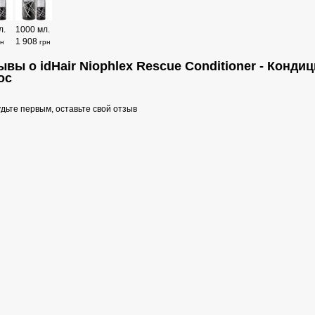
л.
1000 мл.
1 908
рн
грн
ывы о idHair Niophlex Rescue Conditioner - Конд
ос
дьте первым, оставьте свой отзыв