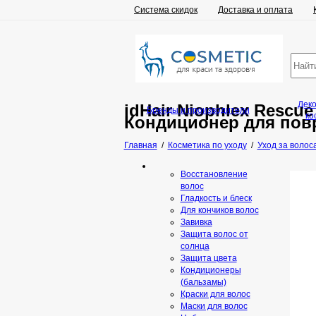
Система скидок
Доставка и оплата
Дек
idHair Niophlex Rescue
Бренды и производители
ко
Кондиционер для пов
Главная
/
Косметика по уходу
/
Уход за волос
Восстановление
волос
Гладкость и блеск
Для кончиков волос
Завивка
Защита волос от
солнца
Защита цвета
Кондиционеры
(бальзамы)
Краски для волос
Маски для волос