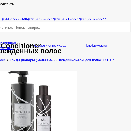
Контакты
(044) 592-68-96
(095) 656-77-77
(096) 071-77-77
(063) 202-77-77
оративная
 Conditioner
Косметика по уходу
Парфюмерия
сметика
режденных волос
ами
/
Кондиционеры (бальзамы)
/
Кондиционеры для волос ID Hair