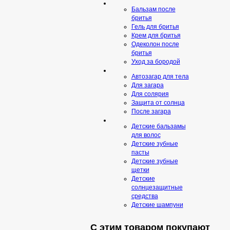
Бальзам после
бритья
Гель для бритья
Крем для бритья
Одеколон после
бритья
Уход за бородой
Автозагар для тела
Для загара
Для солярия
Защита от солнца
После загара
Детские бальзамы
для волос
Детские зубные
пасты
Детские зубные
щетки
Детские
солнцезащитные
средства
Детские шампуни
С этим товаром покупают