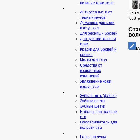
питание кожи тела
Антиотечные и от
250 м
темных кругов
668
г
Демакияж для кожи
вокруг глаз
Отз
Для ресниц и бровей
вол
Для чувствительной
кожи
Бу
Краски для бровей и
ресниц
Маски для глаз
Средства от
возрастных
изменений
Увлажнение кожи
вокруг глаз
Зубная нить (флосс)
Зубные пасты
Зубные щетки
Наборы для полости
рта
Ополаскиватели для
полости рта
Гeль для душа