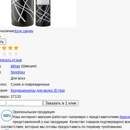
 наличии
Хочу скидку
н
исать отзыв
:
IdHair
(Швеция)
:
Niophlex
Для всех
олос:
Сухие и поврежденные
ория:
Кондиционеры для волос ID Hair
овара:
27133
Оригинальная продукция
Наш интернет-магазин работает напрямую с представителями
бренд
представленной у нас продукции. Качество товаров подтверждено в
соответствия, которые мы готовы предоставить по первому требованию.