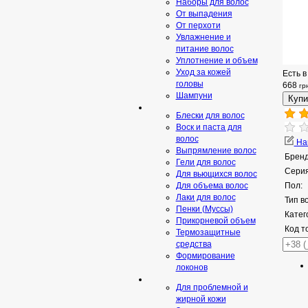
Наборы для волос
От выпадения
От перхоти
Увлажнение и
питание волос
Уплотнение и объем
Уход за кожей
Есть в
головы
668
гр
Шампуни
Блески для волос
Воск и паста для
волос
Нап
Выпрямление волос
Бренд
Гели для волос
Серия
Для вьющихся волос
Для объема волос
Пол:
Лаки для волос
Тип в
Пенки (Муссы)
Катег
Прикорневой объем
Код т
Термозащитные
средства
Формирование
локонов
Для проблемной и
жирной кожи