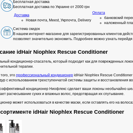
Бесплатная доставка
Бесплатная доставка по Украине от 2000 грн
Оплата
Доставка
банковский пере
Новая почта, Meest, Укрпочта, Delivery
наложенный пла
Система скидок
В нашем интернет-магазине для зарегистрированных клиентов действ
позволяет значительно экономить. Подробнее можно узнать перейдя
ание idHair Niophlex Rescue Conditioner
ьный кондиционер-спасатель, который подходит как для поврежденных локон
нительной терапии.
того, это
профессиональный кондиционер
idHair Niophlex Rescue Condition
дур с использованием трехступенчатой системы защиты и восстановления вол
оэффективный кондиционер Ниофлекс сделает ваши локоны необычайно шелко
ает расчесывание сухих и влажных волос, предотвращая их спутывание.
ионер может использоваться в качестве маски, если оставлять его на волосах
сортименте idHair Niophlex Rescue Conditioner