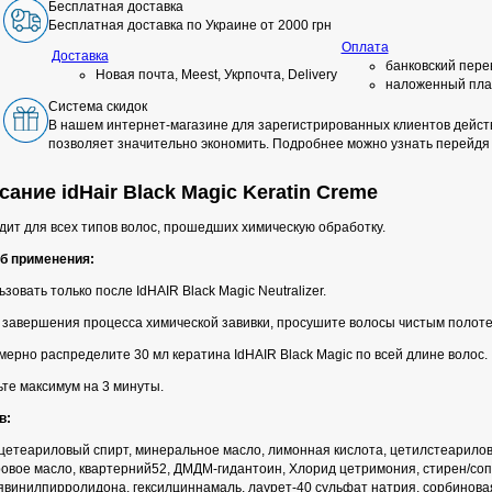
Бесплатная доставка
Бесплатная доставка по Украине от 2000 грн
Оплата
Доставка
банковский пере
Новая почта, Meest, Укрпочта, Delivery
наложенный пла
Система скидок
В нашем интернет-магазине для зарегистрированных клиентов действ
позволяет значительно экономить. Подробнее можно узнать перейдя
ание idHair Black Magic Keratin Creme
дит для всех типов волос, прошедших химическую обработку.
б применения:
зовать только после IdHAIR Black Magic Neutralizer.
 завершения процесса химической завивки, просушите волосы чистым полот
ерно распределите 30 мл кератина IdHAIR Black Magic по всей длине волос.
ьте максимум на 3 минуты.
в:
 цетеариловый спирт, минеральное масло, лимонная кислота, цетилстеарилов
ровое масло, квартерний52, ДМДМ-гидантоин, Хлорид цетримония, стирен/со
явинилпирролидона, гексилциннамаль, лаурет-40 сульфат натрия, сорбинова