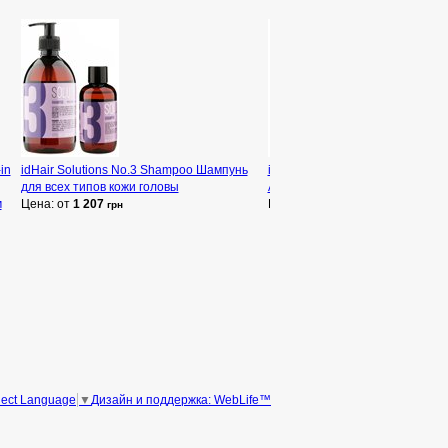
in
idHair Solutions No.3 Shampoo Шампунь
idHair Creative Active Hair & B
для всех типов кожи головы
Активный шампунь для волос и
м
Цена: от
1 207
Цена: от
608
грн
грн
Дизайн и поддержка: WebLife™
lect Language
▼