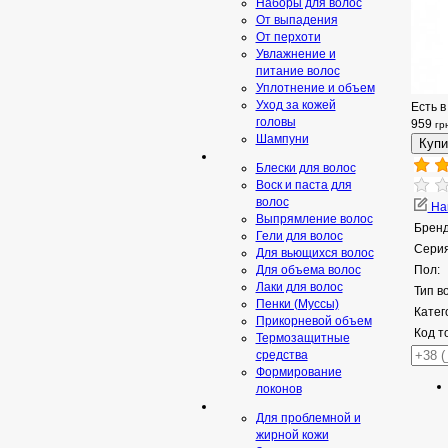
Наборы для волос
От выпадения
От перхоти
Увлажнение и
питание волос
Уплотнение и объем
Уход за кожей
Есть в
головы
959
гр
Шампуни
Блески для волос
Воск и паста для
волос
Нап
Выпрямление волос
Бренд
Гели для волос
Серия
Для вьющихся волос
Для объема волос
Пол:
Лаки для волос
Тип в
Пенки (Муссы)
Катег
Прикорневой объем
Код т
Термозащитные
средства
Формирование
локонов
Для проблемной и
жирной кожи