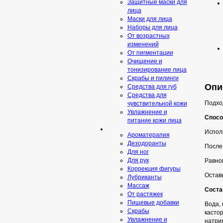
Защитные маски для
лица
Маски для лица
Наборы для лица
От возрастных
изменений
От пигментации
Очищение и
тонизирование лица
Скрабы и пилинги
Опис
Средcтва для губ
Средства для
Подхо
чувствительной кожи
Увлажнение и
Спосо
питание кожи лица
Исполь
Ароматерапия
Дезодоранты
После
Для ног
Для рук
Равном
Коррекция фигуры
Остав
Лубриканты
Массаж
Соста
От растяжек
Пищевые добавки
Вода,
Скрaбы
касто
Увлажнение и
натри