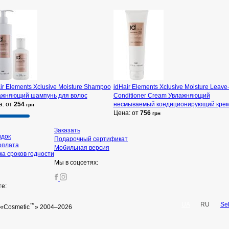
ir Elements Xclusive Moisture Shampoo
idHair Elements Xclusive Moisture Leave-
ажняющий шампунь для волос
Conditioner Cream Увлажняющий
а: от
254
несмываемый кондиционирующий кре
грн
Цена: от
756
грн
Заказать
идок
Подарочный сертификат
оплата
Мобильная версия
а сроков годности
Мы в соцсетях:
те:
UA
RU
Se
™
«Cosmetic
» 2004–2026