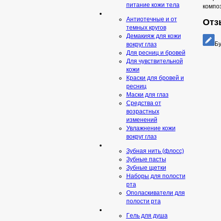
питание кожи тела
компо
Антиотечные и от
Отз
темных кругов
Демакияж для кожи
Бу
вокруг глаз
Для ресниц и бровей
Для чувствительной
кожи
Краски для бровей и
ресниц
Маски для глаз
Средства от
возрастных
изменений
Увлажнение кожи
вокруг глаз
Зубная нить (флосс)
Зубные пасты
Зубные щетки
Наборы для полости
рта
Ополаскиватели для
полости рта
Гeль для душа