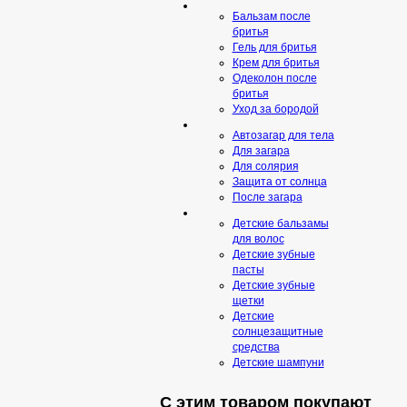
Бальзам после
бритья
Гель для бритья
Крем для бритья
Одеколон после
бритья
Уход за бородой
Автозагар для тела
Для загара
Для солярия
Защита от солнца
После загара
Детские бальзамы
для волос
Детские зубные
пасты
Детские зубные
щетки
Детские
солнцезащитные
средства
Детские шампуни
С этим товаром покупают