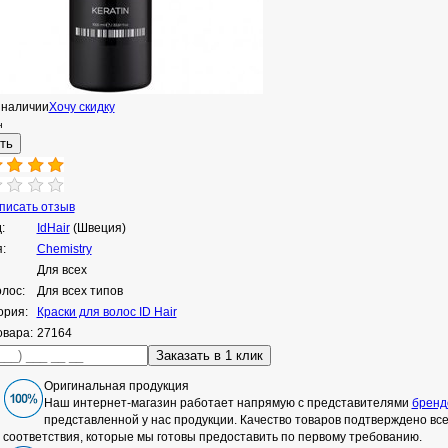
 наличии
Хочу скидку
н
исать отзыв
:
IdHair
(Швеция)
:
Chemistry
Для всех
олос:
Для всех типов
ория:
Краски для волос ID Hair
овара:
27164
Оригинальная продукция
Наш интернет-магазин работает напрямую с представителями
бренд
представленной у нас продукции. Качество товаров подтверждено в
соответствия, которые мы готовы предоставить по первому требованию.