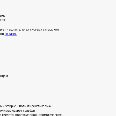
вод
теж
ует накопительная система скидок, что
 по
ссылке»
енцем.
ый эфир-20, полиэтиленгликоль-40,
полимер лаурет сульфат
я кислота, парфюмерная (ароматическая)