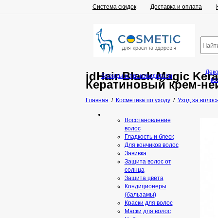
Система скидок
Доставка и оплата
Дек
idHair Black Magic Ker
Бренды и производители
ко
Кератиновый крем-не
Главная
/
Косметика по уходу
/
Уход за волос
Восстановление
волос
Гладкость и блеск
Для кончиков волос
Завивка
Защита волос от
солнца
Защита цвета
Кондиционеры
(бальзамы)
Краски для волос
Маски для волос