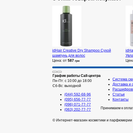
idHair Creative Dry Shampoo Сухой
idHa
шампунь для волос
Увл
Цена: от
587
Цен
грн
График работы Call-центра
Система ск
Пн-Пт: с 10:00 до 18:00
Доставка и 
Сб-Вс: выходной
Расшифровк
(044) 592-68-96
Статьи
(095) 656-77-77
Контакты
(096) 071-77-77
Принимаем к опла
(063) 202-77-77
© Интернет-магазин косметики и парфюмерии 