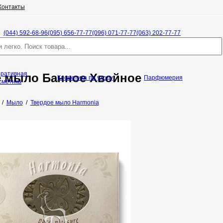
Контакты
(044) 592-68-96
(095) 656-77-77
(096) 071-77-77
(063) 202-77-77
оративная
е мыло Банное Хвойное
Косметика по уходу
Парфюмерия
сметика
/
Мыло
/
Твердое мыло Harmonia