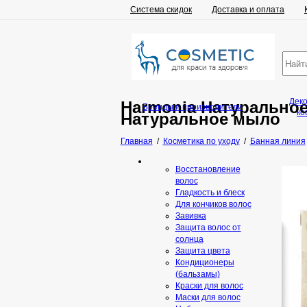
Система скидок
Доставка и оплата
Дек
Harmonia Натурально
Бренды и производители
ко
Натуральное мыло
Главная
/
Косметика по уходу
/
Банная линия
Восстановление
волос
Гладкость и блеск
Для кончиков волос
Завивка
Защита волос от
солнца
Защита цвета
Кондиционеры
(бальзамы)
Краски для волос
Маски для волос