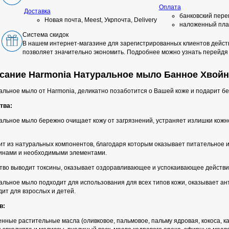
Оплата
Доставка
банковский пере
Новая почта, Meest, Укрпочта, Delivery
наложенный пла
Система скидок
В нашем интернет-магазине для зарегистрированных клиентов действ
позволяет значительно экономить. Подробнее можно узнать перейдя
сание Harmonia Натуральное мыло Банное Хвойн
альное мыло от Harmonia, деликатно позаботится о Вашей коже и подарит б
тва:
альное мыло бережно очищает кожу от загрязнений, устраняет излишки кожн
ит из натуральных компонентов, благодаря которым оказывает питательное 
инами и необходимыми элементами.
тво выводит токсины, оказывает оздоравливающее и успокаивающее действие
альное мыло подходит для использования для всех типов кожи, оказывает ан
ит для взрослых и детей.
в:
ные растительные масла (оливковое, пальмовое, пальму ядровая, кокоса, ка