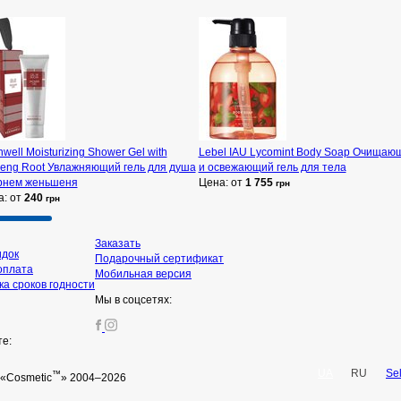
well Moisturizing Shower Gel with
Lebel IAU Lycomint Body Soap Очищаю
seng Root Увлажняющий гель для душа
и освежающий гель для тела
орнем женьшеня
Цена: от
1 755
грн
а: от
240
грн
Заказать
идок
Подарочный сертификат
оплата
Мобильная версия
а сроков годности
Мы в соцсетях:
те:
UA
RU
Se
™
«Cosmetic
» 2004–2026