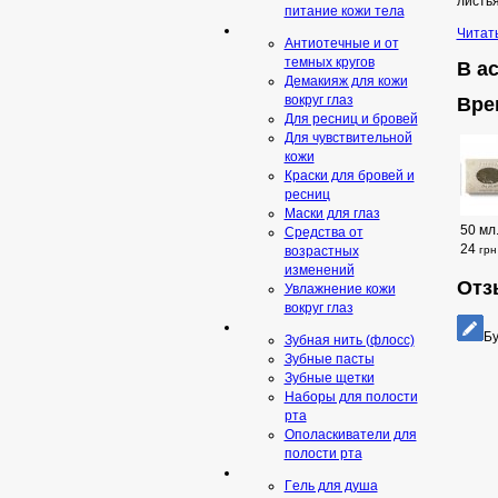
листья
питание кожи тела
Читат
Антиотечные и от
темных кругов
В а
Демакияж для кожи
вокруг глаз
Вре
Для ресниц и бровей
Для чувствительной
кожи
Краски для бровей и
ресниц
Маски для глаз
50 мл
Средства от
24
грн
возрастных
изменений
Отз
Увлажнение кожи
вокруг глаз
Бу
Зубная нить (флосс)
Зубные пасты
Зубные щетки
Наборы для полости
рта
Ополаскиватели для
полости рта
Гeль для душа