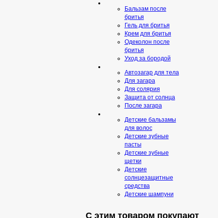
Бальзам после
бритья
Гель для бритья
Крем для бритья
Одеколон после
бритья
Уход за бородой
Автозагар для тела
Для загара
Для солярия
Защита от солнца
После загара
Детские бальзамы
для волос
Детские зубные
пасты
Детские зубные
щетки
Детские
солнцезащитные
средства
Детские шампуни
С этим товаром покупают