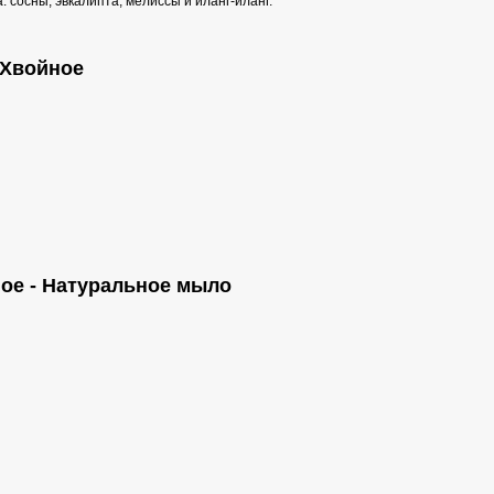
 сосны, эвкалипта, мелиссы и иланг-иланг.
 Хвойное
ое - Натуральное мыло