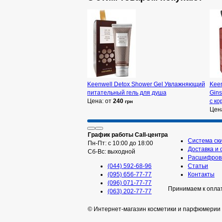
Keenwell Detox Shower Gel Увлажняющий
Keen
питательный гель для душа
Gin
Цена: от
240
с к
грн
Цен
График работы Call-центра
Система ск
Пн-Пт: с 10:00 до 18:00
Доставка и 
Сб-Вс: выходной
Расшифровк
(044) 592-68-96
Статьи
(095) 656-77-77
Контакты
(096) 071-77-77
Принимаем к опла
(063) 202-77-77
© Интернет-магазин косметики и парфюмерии 