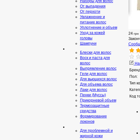
Наборы для волос
От выпадения
От перхоти
Увлажнение и
питание волос
Уплотнение и объем
Уход за кожей
24
грн
головы
Закон
Шампуни
Сообщ
Блески для волос
Воск и паста для
волос
Нап
Выпрямление волос
Бренд
Гели для волос
Пол:
Для вьющихся волос
Тип к
Для объема волос
Лаки для волос
Катег
Пенки (Муссы)
Код т
Прикорневой объем
Термозащитные
средства
Формирование
локонов
Для проблемной и
жирной кожи