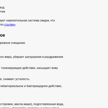
вод
теж
ует накопительная система скидок, что
 по
ссылке»
ое
ережное очищение.
ого жира, убирает шелушения и раздражения
и тонизирующее действие, насыщает кожу
, снимает усталость.
тибактериальное и бактерицидное действие,
сторовое, масла какао), подготовленная вода,