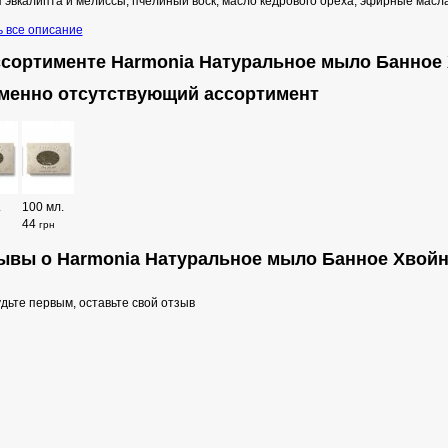
 эвкалипта и мелиссы, пчелиный воск, масло кедрового ореха, эфирные масла:
ь все описание
ссортименте Harmonia Натуральное мыло Банное
менно отсутствующий ассортимент
.
100 мл.
44
грн
ывы о Harmonia Натуральное мыло Банное Хвойн
дьте первым, оставьте свой отзыв