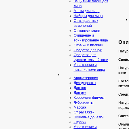
Защитные маски для
лица
Маски для лица
Наборы для лица
От возрастных
изменений
От пигментации
Очищение и
тонизирование лица
Опи
Скрабы и пилинги
Средcтва для губ
Натур
Средства для
Свойс
чувствительной кожи
Увлажнение и
Натур
питание кожи лица
кожи.
Ароматерапия
Состо
Дезодоранты
витам
Для ног
Для рук
Средс
Коррекция фигуры
Лубриканты
Натур
Массаж
подход
От растяжек
Соста
Пищевые добавки
Скрaбы
Омылен
Увлажнение и