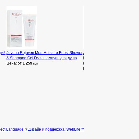
щий
Juvena Rejuven Men Moisture Boost Shower
Juvena Body Care Daily Recreat
& Shampoo Gel Гель-шампунь для душа
Refreshing Shower Gel Гель дл
Цена: от
1 259
восстанавливающий
грн
Цена: от
1 121
грн
Дизайн и поддержка: WebLife™
lect Language
▼