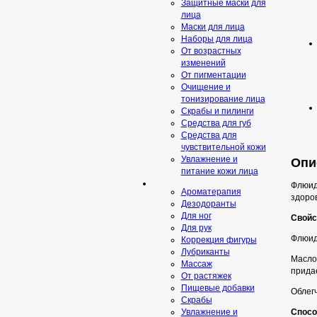
Защитные маски для
лица
Маски для лица
Наборы для лица
От возрастных
изменений
От пигментации
Очищение и
тонизирование лица
Скрабы и пилинги
Средcтва для губ
Средства для
чувствительной кожи
Увлажнение и
Опис
питание кожи лица
Флюид
Ароматерапия
здоро
Дезодоранты
Для ног
Свойс
Для рук
Флюид 
Коррекция фигуры
Лубриканты
Масло
Массаж
придае
От растяжек
Пищевые добавки
Облег
Скрaбы
Спосо
Увлажнение и