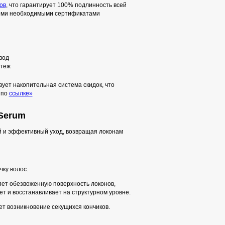
ов
, что гарантирует 100% подлинность всей
семи необходимыми сертификатами
вод
теж
ует накопительная система скидок, что
 по
ссылке»
 Serum
й и эффективный уход, возвращая локонам
чку волос.
ет обезвоженную поверхность локонов,
ет и восстанавливает на структурном уровне.
т возникновение секущихся кончиков.