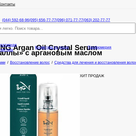
Контакты
(044) 592-68-96
(095) 656-77-77
(096) 071-77-77
(063) 202-77-77
оративная
ING Argan Oil Crystal Serum
Косметика по уходу
Парфюмерия
сметика
аллы» с аргановым маслом
ами
/
Восстановление волос
/
Средства для лечения и восстановления волос 
ХИТ ПРОДАЖ