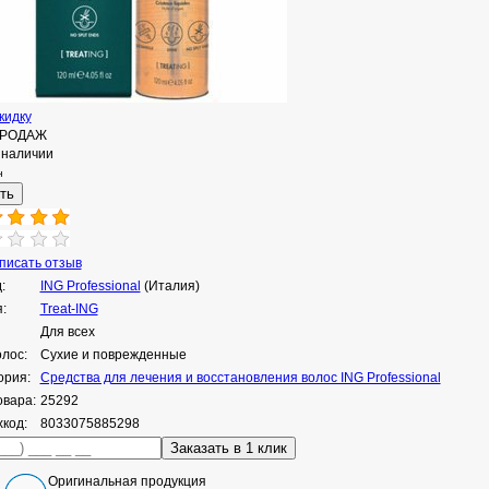
кидку
ПРОДАЖ
 наличии
н
исать отзыв
:
ING Professional
(Италия)
:
Treat-ING
Для всех
олос:
Сухие и поврежденные
ория:
Средства для лечения и восстановления волос ING Professional
овара:
25292
код:
8033075885298
Оригинальная продукция