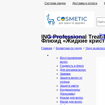
Система скидок
Доставка и оплата
Дек
ING Professional Treat-
Бренды и производители
ко
Флюид «Жидкие крист
Главная
/
Косметика по уходу
/
Уход за волос
Восстановление
волос
Гладкость и блеск
Для кончиков волос
Завивка
Защита волос от
солнца
Защита цвета
Кондиционеры
(бальзамы)
Краски для волос
Маски для волос