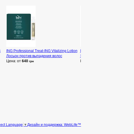
k
ING Professional Treat-ING Vitalizing Lotion
ING Professional Treat-ING Vitali
Лосьон против выпадения волос
Shampoo Шампунь для укрепле
Цена: от
640
Цена: от
420
грн
грн
Дизайн и поддержка: WebLife™
lect Language
▼