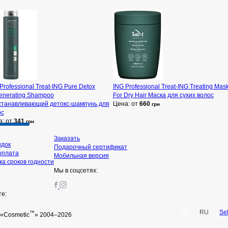
Professional Treat-ING Pure Detox
ING Professional Treat-ING Treating Mas
enerating Shampoo
For Dry Hair Маска для сухих волос
станавливающий детокс-шампунь для
Цена: от
660
грн
ос
а: от
341
грн
Заказать
идок
Подарочный сертификат
оплата
Мобильная версия
а сроков годности
Мы в соцсетях:
те:
UA
RU
Se
™
«Cosmetic
» 2004–2026