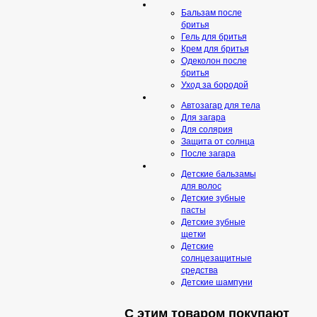
Бальзам после
бритья
Гель для бритья
Крем для бритья
Одеколон после
бритья
Уход за бородой
Автозагар для тела
Для загара
Для солярия
Защита от солнца
После загара
Детские бальзамы
для волос
Детские зубные
пасты
Детские зубные
щетки
Детские
солнцезащитные
средства
Детские шампуни
С этим товаром покупают