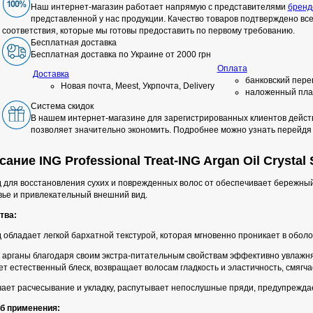
Наш интернет-магазин работает напрямую с представителями
бренд
представленной у нас продукции. Качество товаров подтверждено в
соответствия, которые мы готовы предоставить по первому требованию.
Бесплатная доставка
Бесплатная доставка по Украине от 2000 грн
Оплата
Доставка
банковский пере
Новая почта, Meest, Укрпочта, Delivery
наложенный пла
Система скидок
В нашем интернет-магазине для зарегистрированных клиентов действ
позволяет значительно экономить. Подробнее можно узнать перейдя
ание ING Professional Treat-ING Argan Oil Crystal
 для восстановления сухих и поврежденных волос от обеспечивает бережны
вье и привлекательный внешний вид.
тва:
обладает легкой бархатной текстурой, которая мгновенно проникает в оболо
 арганы благодаря своим экстра-питательным свойствам эффективно увлажня
т естественный блеск, возвращает волосам гладкость и эластичность, смягча
чает расчесывание и укладку, распутывает непослушные пряди, предупреждае
б применения: