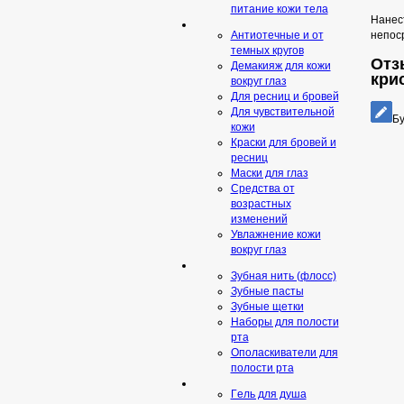
питание кожи тела
Нанест
непос
Антиотечные и от
темных кругов
Отзы
Демакияж для кожи
кри
вокруг глаз
Для ресниц и бровей
Для чувствительной
Бу
кожи
Краски для бровей и
ресниц
Маски для глаз
Средства от
возрастных
изменений
Увлажнение кожи
вокруг глаз
Зубная нить (флосс)
Зубные пасты
Зубные щетки
Наборы для полости
рта
Ополаскиватели для
полости рта
Гeль для душа