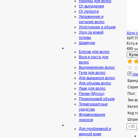
Наборы для волос
От выпадения
От перхоти
Увлажнение и
питание волос
Уплотнение и объем
Уход за кожей
Хочу с
головы
ХИТ 
Шампуни
Есть в
480
гр
Блески для волос
Воск и паста для
волос
Выпрямление волос
Гели для волос
Нап
Для вьющихся волос
Бренд
Для объема волос
Серия
Лаки для волос
Пенки (Муссы)
Пол:
Прикорневой объем
Тип в
Термозащитные
Катег
средства
Код т
Формирование
Штрих
локонов
Для проблемной и
жирной кожи