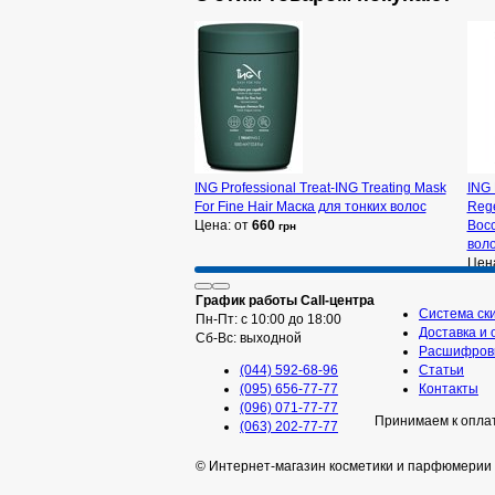
ING Professional Treat-ING Treating Mask
ING 
For Fine Hair Маска для тонких волос
Reg
Цена: от
660
Вос
грн
вол
Цен
График работы Call-центра
Система ск
Пн-Пт: с 10:00 до 18:00
Доставка и 
Сб-Вс: выходной
Расшифровк
(044) 592-68-96
Статьи
(095) 656-77-77
Контакты
(096) 071-77-77
Принимаем к опла
(063) 202-77-77
© Интернет-магазин косметики и парфюмерии 