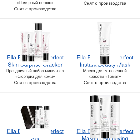
«Полярный полюс»
Снят с производства
Снят с производства
Ella Bache Ella Perfect
Ella Bache Ella Perfect
Skin Surprise Cracker
Instant Beauty Mask
Праздничный набор миниатюр
Маска для мгновенной
«Сюрприз для кожи»
красоты «Томат»
Снят с производства
Снят с производства
Ella Bache Ella Perfect
Ella Bache Ella Perfect
Set
Makeup Removing