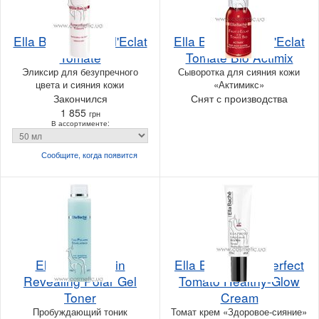
Ella Bache Elixir d'Eclat
Ella Bache Fruit d'Eclat
Tomate
Tomate Bio Actimix
Эликсир для безупречного
Сыворотка для сияния кожи
цвета и сияния кожи
«Актимикс»
Закончился
Снят с производства
1 855
грн
В ассортименте:
Сообщите, когда
появится
Ella Bache Skin
Ella Bache Ella Perfect
Revealing Polar Gel
Tomato Healthy-Glow
Toner
Cream
Пробуждающий тоник
Томат крем «Здоровое-сияние»