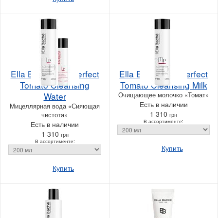
Ella Bache Ella Perfect
Ella Bache Ella Perfect
Tomato Cleansing
Tomato Cleansing Milk
Water
Очищающее молочко «Томат»
Есть в наличии
Мицеллярная вода «Сияющая
1 310
чистота»
грн
В ассортименте:
Есть в наличии
1 310
грн
В ассортименте:
Купить
Купить