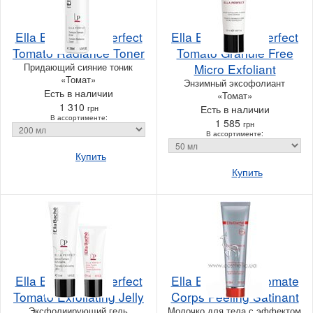
Ella Bache Ella Perfect
Ella Bache Ella Perfect
Tomato Radiance Toner
Tomato Granule Free
Придающий сияние тоник
Micro Exfoliant
«Томат»
Энзимный эксофолиант
Есть в наличии
«Томат»
1 310
грн
Есть в наличии
В ассортименте:
1 585
грн
В ассортименте:
Купить
Купить
Ella Bache Ella Perfect
Ella Bache Lait Tomate
Tomato Exfoliating Jelly
Corps Peeling Satinant
Эксфолиирующий гель
Молочко для тела с эффектом