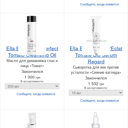
Сообщите, когда
появится
Ella Bache Ella Perfect
Ella Bache Fruit d'Eclat
Tomato Cleansing Oil
Tomate Bio Serum
Масло для демакияжа глаз и
Regard
лица «Томат»
Сыворотка для век против
Закончился
усталости «Сияние взгляда»
1 300
грн
Закончился
В ассортименте:
1 532
грн
В ассортименте:
Сообщите, когда
появится
Сообщите, когда
появится