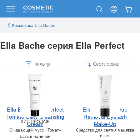
Косметика Ella Bache
Ella Bache серия Ella Perfect
Фильтр
Сортировка
Ella Bache Ella Perfect
Ella Bach Makeup
Tomato Silky Cleansing
Removal Eyelash
ХИТ ПРОДАЖ
Cream
Make-Up
Очищающий мусс «Томат»
Средство для снятия макияжа
с век
Есть в наличии