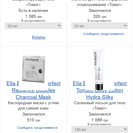
«Томат»
отшелушивания «Томат»
Есть в наличии
Закончился
1 585
320
грн
грн
В ассортименте:
В ассортименте:
Сообщите, когда
появится
Купить
Ella Bache Ella Perfect
Ella Bache Ella Perfect
Radiance Bubbles
Tomato Body Lotion
Charcoal Mask
Hydra-Silky
Кислородная маска с углем
Сатиновый лосьон для тела
для сияния кожи
«Томат»
Закончился
Закончился
510
1 088
грн
грн
В ассортименте:
Сообщите, когда
появится