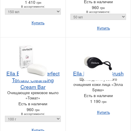
Есть в наличии
1 410
грн
В ассортименте:
960
грн
В ассортименте:
Купить
Купить
Ella Bache Ella Perfect
Ella Bache Ella Brush
Tomato Cleansing
Щетка для глубокого
очищения кожи лица «Элла
Cream Bar
Браш»
Очищающее кремовое мыло
Есть в наличии
«Томат»
1 190
грн
Есть в наличии
960
грн
Купить
В ассортименте:
Купить