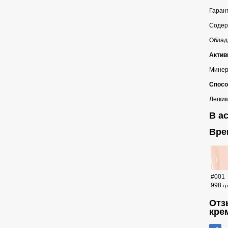
Гарант
Содер
Облада
Актив
Минера
Спосо
Легки
В а
Вре
#001
998
г
Отз
кре