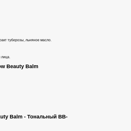
ракт туберозы, льняное масло.
 лица.
ow Beauty Balm
uty Balm - Тональный ВВ-