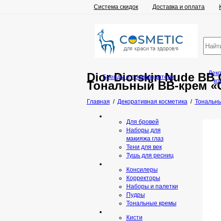
Система скидок
Доставка и оплата
Дек
Dior Diorskin Nude BB
Бренды и производители
ко
Тональный ВВ-крем «
Главная
/
Декоративная косметика
/
Тональны
Для бровей
Наборы для
макияжа глаз
Тени для век
Тушь для ресниц
Консилеры
Корректоры
Наборы и палетки
Пудры
Тональные кремы
Кисти