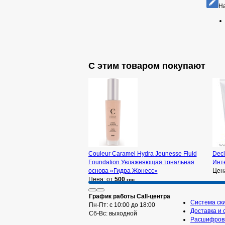
На
С этим товаром покупают
Couleur Caramel Hydra Jeunesse Fluid
Decl
Foundation Увлажняющая тональная
Инт
основа «Гидра Жонесс»
Цен
Цена: от
500
грн
График работы Call-центра
Система ск
Пн-Пт: с 10:00 до 18:00
Доставка и 
Сб-Вс: выходной
Расшифровк