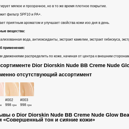
ирует мягкое и прозрачное, но в то же время плотное покрытие.
жит фильтр SPF10 и РА+.
ет приятным ароматом и улучшает свойства кожи изо дня в день.
ные вещества:
лизованная вода, антиоксиданты, экстракт камелии, экстракт гибискуса, экст
б применения:
ми движениями распределить по коже, начиная от центра к внешним сторонам
ссортименте Dior Diorskin Nude BB Creme Nude Gl
менно отсутствующий ассортимент
#002
#003
998
998
рн
грн
грн
ывы о Dior Diorskin Nude BB Creme Nude Glow Bea
м «Совершенный тон и сияние кожи»