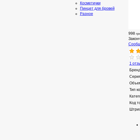
Косметички
Пинцет для бровей
Разное
998
гр
Закон
Сообщ
1 отз
Бренд
Серия
Объе
Тип к
Катег
Код т
Штрих