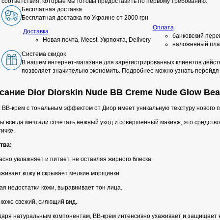
соответствия, которые мы готовы предоставить по первому требованию.
Бесплатная доставка
Бесплатная доставка по Украине от 2000 грн
Оплата
Доставка
банковский пере
Новая почта, Meest, Укрпочта, Delivery
наложенный пла
Система скидок
В нашем интернет-магазине для зарегистрированных клиентов действ
позволяет значительно экономить. Подробнее можно узнать перейдя
сание Dior Diorskin Nude BB Creme Nude Glow Bea
 ВВ-крем с тональным эффектом от Диор имеет уникальную текстуру нового 
вы всегда мечтали сочетать нежный уход и совершенный макияж, это средств
ичке.
тва:
сно увлажняет и питает, не оставляя жирного блеска.
аживает кожу и скрывает мелкие морщинки.
я недостатки кожи, выравнивает тон лица.
 коже свежий, сияющий вид.
даря натуральным компонентам, ВВ-крем интенсивно ухаживает и защищает к