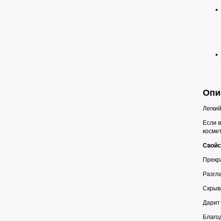
Опи
Легкий
Если 
космет
Свойс
Прекра
Разгл
Скрыва
Дарит
Благо