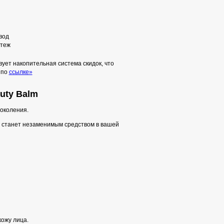
вод
теж
ует накопительная система скидок, что
 по
ссылке»
uty Balm
поколения.
о станет незаменимым средством в вашей
ожу лица.