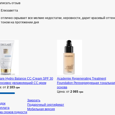
писать отзыв
Елизаветта
отлично скрывает все мелкие недостатки, неровности, дарит красивый оттен
тоном на протяжении дня
are Hydro Balance CC-Cream SPF 30
Academie Regenerating Treatment
енсивно увлажняющий СС-крем
Foundation Регенерирующая тональна
а: от
2 103
основа
грн
Цена: от
2 065
грн
Заказать
идок
Подарочный сертификат
оплата
Мобильная версия
а сроков годности