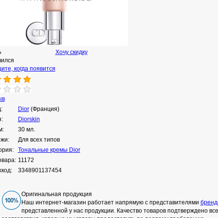
Хочу скидку
н
чился
ите, когда появится
ыв
:
Dior
(Франция)
:
Diorskin
м:
30 мл.
ожи:
Для всех типов
ория:
Тональные кремы Dior
овара:
11172
код:
3348901137454
Оригинальная продукция
Наш интернет-магазин работает напрямую с представителями
бренд
представленной у нас продукции. Качество товаров подтверждено в