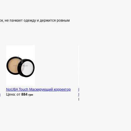
ок, не пачкает одежду и держится ровным
NoUBA Touch Маскирующий корректор
NoUBA Earth Bronzing Powder
я
Цена: от
884
Бронзирующая компактная пу
грн
Цена: от
1 379
грн