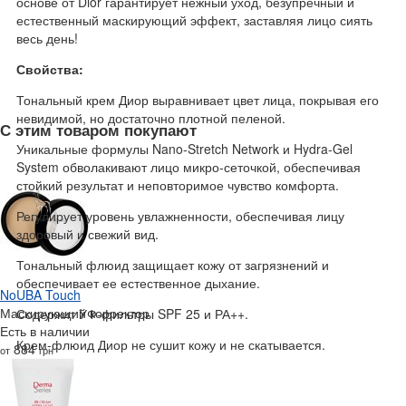
основе от Dior гарантирует нежный уход, безупречный и
естественный маскирующий эффект, заставляя лицо сиять
весь день!
Свойства:
Тональный крем Диор выравнивает цвет лица, покрывая его
невидимой, но достаточно плотной пеленой.
С этим товаром покупают
Уникальные формулы Nano-Stretch Network и Hydra-Gel
System обволакивают лицо микро-сеточкой, обеспечивая
стойкий результат и неповторимое чувство комфорта.
Регулирует уровень увлажненности, обеспечивая лицу
здоровый и свежий вид.
Тональный флюид защищает кожу от загрязнений и
обеспечивает ее естественное дыхание.
NoUBA Touch
Маскирующий корректор
Содержит УФ-фильтры SPF 25 и РА++.
Есть в наличии
Крем-флюид Диор не сушит кожу и не скатывается.
884
от
грн