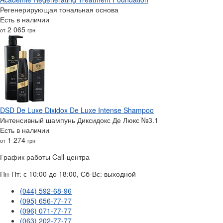
Регенерирующая тональная основа
Есть в наличии
2 065
от
грн
DSD De Luxe Dixidox De Luxe Intense Shampoo
Интенсивный шампунь Диксидокс Де Люкс №3.1
Есть в наличии
1 274
от
грн
График работы Call-центра
Пн-Пт: с 10:00 до 18:00, Сб-Вс: выходной
(044) 592-68-96
(095) 656-77-77
(096) 071-77-77
(063) 202-77-77