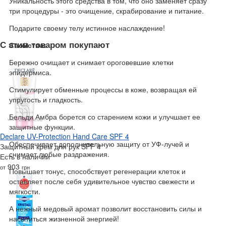
Уникальность этого средства в том, что оно заменяет сразу
три процедуры - это очищение, скрабирование и питание.
Подарите своему телу истинное наслаждение!
С этим товаром покупают
Свойства:
Бережно очищает и снимает ороговевшие клетки
эпидермиса.
Стимулирует обменные процессы в коже, возвращая ей
упругость и гладкость.
Бельди Амбра борется со старением кожи и улучшает ее
защитные функции.
Declare UV-Protection Hand Care SPF 4
Обеспечивает дополнительную защиту от УФ-лучей и
Защитный крем для рук SPF 4
снимает любые раздражения.
Есть в наличии
903
от
грн
Повышает тонус, способствует регенерации клеток и
оставляет после себя удивительное чувство свежести и
мягкости.
А нежный медовый аромат позволит восстановить силы и
насытиться жизненной энергией!