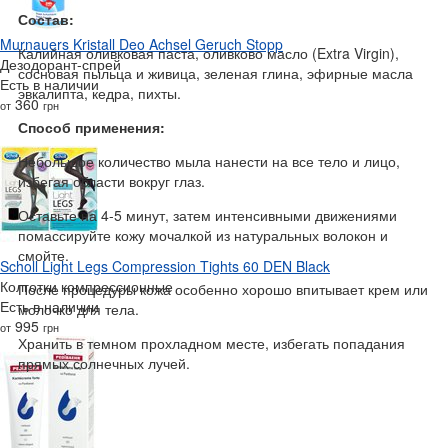
Состав:
Murnauers Kristall Deo Achsel Geruch Stopp
Калийная оливковая паста, оливково масло (Extra Virgin),
Дезодорант-спрей
сосновая пыльца и живица, зеленая глина, эфирные масла
Есть в наличии
эвкалипта, кедра, пихты.
360
от
грн
Способ применения:
Небольшое количество мыла нанести на все тело и лицо,
избегая области вокруг глаз.
Оставьте на 4-5 минут, затем интенсивными движениями
помассируйте кожу мочалкой из натуральных волокон и
смойте.
Scholl Light Legs Compression Tights 60 DEN Black
Колготки компрессионные
После процедуры кожа особенно хорошо впитывает крем или
Есть в наличии
молочко для тела.
995
от
грн
Хранить в темном прохладном месте, избегать попадания
прямых солнечных лучей.