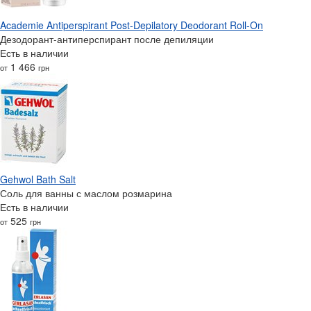
Academie Antiperspirant Post-Depilatory Deodorant Roll-On
Дезодорант-антиперспирант после депиляции
Есть в наличии
1 466
от
грн
Gehwol Bath Salt
Соль для ванны с маслом розмарина
Есть в наличии
525
от
грн