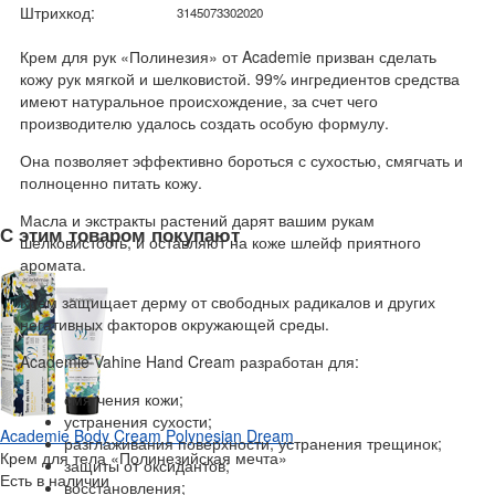
Штрихкод:
3145073302020
Крем для рук «Полинезия» от Academie призван сделать
кожу рук мягкой и шелковистой. 99% ингредиентов средства
имеют натуральное происхождение, за счет чего
производителю удалось создать особую формулу.
Она позволяет эффективно бороться с сухостью, смягчать и
полноценно питать кожу.
Масла и экстракты растений дарят вашим рукам
С этим товаром покупают
шелковистость, и оставляют на коже шлейф приятного
аромата.
Крем защищает дерму от свободных радикалов и других
негативных факторов окружающей среды.
Academie Vahine Hand Cream разработан для:
смягчения кожи;
устранения сухости;
Academie Body Cream Polynesian Dream
разглаживания поверхности, устранения трещинок;
Крем для тела «Полинезийская мечта»
защиты от оксидантов;
Есть в наличии
восстановления;