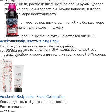
480
от
грн
сторону кисти, распределяем крем по обеим рукам, уделяя
внимание пальцам и запястьям. Можно наносить в любое
время, по мере необходимости.
Продукт не имеет возрастных ограничений и в больше мере
предназначен для сухого типа кожи.
После нанесения крема на руках не остается пленки и
ощущения жирности.
Academie Body Detox Draining Drink
Напиток для снижения веса «Детокс-дренаж»
Чтобы ощутить всю полноту SPA-ухода, воспользуйтесь
Есть в наличии
также скрабом и кремом для тела из тропической SPA-серии.
1 466
от
грн
Academie Body Lotion Floral Celebration
Лосьон для тела «Цветочная фантазия»
Есть в наличии
753
от
грн