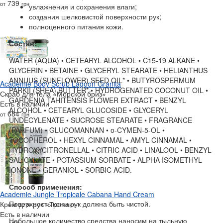
739
от
грн
увлажнения и сохранения влаги;
создания шелковистой поверхности рук;
полноценного питания кожи.
Состав:
WATER (AQUA) • CETEARYL ALCOHOL • C15-19 ALKANE •
GLYCERIN • BETAINE • GLYCERYL STEARATE • HELIANTHUS
ANNUUS (SUNFLOWER) SEED OIL* • BUTYROSPERMUM
Academie Body Scrub Lagoon Granita
PARKII (SHEA) BUTTER* • HYDROGENATED COCONUT OIL •
Скраб для тела «Морской бриз»
GARDENIA TAHITENSIS FLOWER EXTRACT • BENZYL
Есть в наличии
ALCOHOL • CETEARYL GLUCOSIDE • GLYCERYL
684
от
грн
UNDECYLENATE • SUCROSE STEARATE • FRAGRANCE
(PARFUM) • GLUCOMANNAN • o-CYMEN-5-OL •
TOCOPHEROL • HEXYL CINNAMAL • AMYL CINNAMAL •
HYDROXYCITRONELLAL • CITRIC ACID • LINALOOL • BENZYL
SALICYLATE • POTASSIUM SORBATE • ALPHA ISOMETHYL
IONONE • GERANIOL • SORBIC ACID.
Способ применения:
Academie Jungle Tropicale Cabana Hand Cream
Поверхность кожи рук должна быть чистой.
Крем для рук «Тропик»‎
Есть в наличии
Небольшое количество средства наносим на тыльную